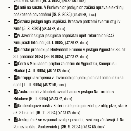
vědce 18. století (19. 3. 2025)
(50.52 KB, docx)
Lodě na suchu. V Punkevních jeskyních začíná oprava elektřiny
poškozené povodněmi (19. 2. 2025)
(49.49 KB, docx)
Sezóna jeskyní byla úspěšná. Krasové podzemí zve turisty i v
zimě (5. 2. 2025)
(48.44 KB, docx)
V Javoříčských jeskyních napočítali opět rekordních 6447
zimujících letounů (30. 1. 2025)
(47.86 KB, docx)
Dětské prohlídky s Medvědem Brunem v jeskyni Výpustek 28. až
30. prosince 2024 (26.12.2024)
(47.92 KB, docx)
Čerti s Mikulášem přijdou za dětmi do Výpustku, Koněprus i
Mladče (14. 11. 2024)
(46.95 KB, docx)
Netopýři a vrápenci v Javoříčských jeskyních na Olomoucku šli
spát (10. 11. 2024)
(46.77 KB, docx)
Záchranu lidí z hloubek cvičili hasiči v jeskyni Na Turoldu v
Mikulově (6. 11. 2024)
(48.33 KB, docx)
Archeologové našli v Kateřinské jeskyni ozdoby z ulity plže, staré
až 12 tisíc let (16. 10. 2024)
(49.13 KB, docx)
Jeskyně už se vzpamatovaly z povodní, zavřeny zůstávají J. Na
Pomezí a část Punkevních j. (26. 9. 2024)
(48.57 KB, docx)