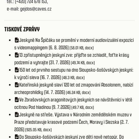
tel.: (+420) 724 678 153,
e-mail:
gejdos@caves.cz
TISKOVÉ ZPRÁVY
Jeskyně Na Špičáku se promění v moderní audiovizuální expozici
s videomappingem (6. 8. 2026)
(58.01 KB, docx)
13 zpřístupněných jeskyní zve: přijďte se zchladit, foťte krásy
podzemí a vyhrajte (31. 7. 2026)
(49.74 KB, docx)
150 let od prvního sestupu na dno Sloupsko-šošůvských jeskyní:
k výročí sleva (16. 7. 2026)
(48.3 KB, docx)
Kateřinská jeskyně slaví 120 let od zmapování Absolonem, nabízí
archeoprohlídky (14. 7. 2026)
(46.24 KB, docx)
Ve Zbrašovských aragonitových jeskyních se návštěvníci v létě
ocitnou Pod hladinou (9. 7.2026)
(49.7 KB, docx)
Jeskyně na střeše. Výstava v Národním zemědělském muzeu v
Praze představuje krasové podzemí Čech, Moravy i Slezska (2. 7.
2026)
(925.05 KB, docx)
Do Sloupsko-šošůvských jeskyní zve děti nově netopýr. Do