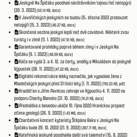
Jeskyně Na Špičáku poodhalí návštěvníkům tajnou řeč netopýrů
(30. 3. 2023)
(50.14 KB, docx)
V Javoříčských jeskyních se budou 25. března 2023 probouzet
netopýři (15. 3. 2023)
(46.27 KB, docx)
Skončená sezóna jeskyní lepší než dvě covidové. Některé zvou
turisty i v zimě (11. 1. 2023)
(47.91 KB, docx)
Garantované prohlídky poprvé během zimy i v Jeskyni Na
Špičáku (9. 1. 2023)
(48.09 KB, docx)
Káča se vydá 3. a 4. 12. za čerty, anděly a Mikulášem do jeskyně
Výpustek (28. 11. 2022)
(47.22 KB, docx)
Digitální rekonstrukce lebky naznačila, jak vypadala žena z
Mladečských jeskyní před 31 tisíci lety (1. 11. 2022)
(792.23 KB, pdf)
Hradišťan s Jiřím Pavlicou zahraje ve Výpustku 4. 11. 2022 na
podporu Charity Blansko (31. 10. 2022)
(74.21 KB, docx)
Přednáška s besedou ukáže 10. října 2022 Hranickou propast
očima geologů (26. 9. 2022)
(1.43 MB, docx)
Charitativní koncert kytaristy Štěpána Raka v Jeskyni Na
Špičáku bude 29. 10. 2022 (21. 9. 2022)
(267.71 KB, docx)
Kateřinská jeskyně poodhalila další svá tajemství (15. 8. 2022)