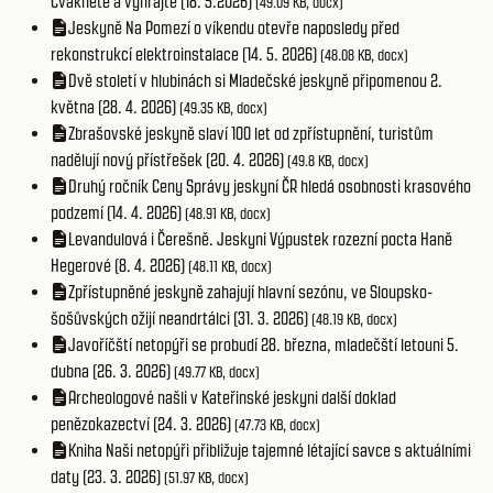
Cvakněte a vyhrajte (18. 5.2026)
(49.09 KB, docx)
Jeskyně Na Pomezí o víkendu otevře naposledy před
rekonstrukcí elektroinstalace (14. 5. 2026)
(48.08 KB, docx)
Dvě století v hlubinách si Mladečské jeskyně připomenou 2.
května (28. 4. 2026)
(49.35 KB, docx)
Zbrašovské jeskyně slaví 100 let od zpřístupnění, turistům
nadělují nový přístřešek (20. 4. 2026)
(49.8 KB, docx)
Druhý ročník Ceny Správy jeskyní ČR hledá osobnosti krasového
podzemí (14. 4. 2026)
(48.91 KB, docx)
Levandulová i Čerešně. Jeskyni Výpustek rozezní pocta Haně
Hegerové (8. 4. 2026)
(48.11 KB, docx)
Zpřístupněné jeskyně zahajují hlavní sezónu, ve Sloupsko-
šošůvských ožijí neandrtálci (31. 3. 2026)
(48.19 KB, docx)
Javoříčští netopýři se probudí 28. března, mladečští letouni 5.
dubna (26. 3. 2026)
(49.77 KB, docx)
Archeologové našli v Kateřinské jeskyni další doklad
penězokazectví (24. 3. 2026)
(47.73 KB, docx)
Kniha Naši netopýři přibližuje tajemné létající savce s aktuálními
daty (23. 3. 2026)
(51.97 KB, docx)