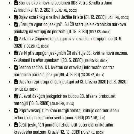
Stanovisko k návrhu poslanců ODS Petra Bendla a Jana
Zahradníka (17. 2. 2021)
(53.07 KB, docx)
Objev schránky s relikvií Ježíše Krista (21. 12. 2020)
(34.11 KB, docx)
„Darujte výlet do jeskyní“. SJ ČR startuje elektronické dárkové
poukazy na vstupy do podzemí (11. 12. 2020)
(99.7 KB, docx)
Podzim v Chýnovské jeskyni oživí divadlo i netopýří noc (3. 9.
2020)
(100.28 KB, docx)
Ve 14 přístupných jeskyních ČR startuje 25. května nová sezona.
Zkušebně i s eVstupenkami (20. 5. 2020)
(106.05 KB, docx)
Sezóna začíná. K 1. květnu se otevírají informační centra
národních parků a jeskyní (29. 4. 2020)
(37.36 KB, docx)
Uzavření zpřístupněných jeskyní od 13. března 2020 (12. 3. 2020)
(84.62 KB, docx)
V Javoříčských jeskyních se budou 28. března probouzet
netopýři (10. 3. 2020)
(48.03 KB, docx)
Připravovaný film Kam motýli nelétají slibuje dobrodružnou
exkurzi do podzemního světa (únor 2020)
(33.5 KB, doc)
Čeští jeskyňáři pomáhali zhodnotit potenciál unikátního
krasového podzemí Gruzie (12. 12. 2019)
(75.97 KB, docx)