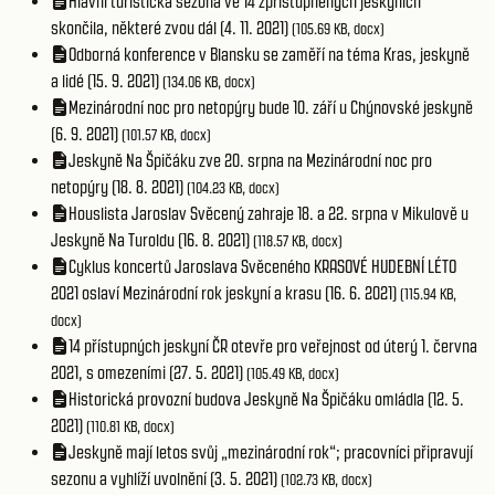
Hlavní turistická sezona ve 14 zpřístupněných jeskyních
skončila, některé zvou dál (4. 11. 2021)
(105.69 KB, docx)
Odborná konference v Blansku se zaměří na téma Kras, jeskyně
a lidé (15. 9. 2021)
(134.06 KB, docx)
Mezinárodní noc pro netopýry bude 10. září u Chýnovské jeskyně
(6. 9. 2021)
(101.57 KB, docx)
Jeskyně Na Špičáku zve 20. srpna na Mezinárodní noc pro
netopýry (18. 8. 2021)
(104.23 KB, docx)
Houslista Jaroslav Svěcený zahraje 18. a 22. srpna v Mikulově u
Jeskyně Na Turoldu (16. 8. 2021)
(118.57 KB, docx)
Cyklus koncertů Jaroslava Svěceného KRASOVÉ HUDEBNÍ LÉTO
2021 oslaví Mezinárodní rok jeskyní a krasu (16. 6. 2021)
(115.94 KB,
docx)
14 přístupných jeskyní ČR otevře pro veřejnost od úterý 1. června
2021, s omezeními (27. 5. 2021)
(105.49 KB, docx)
Historická provozní budova Jeskyně Na Špičáku omládla (12. 5.
2021)
(110.81 KB, docx)
Jeskyně mají letos svůj „mezinárodní rok“; pracovníci připravují
sezonu a vyhlíží uvolnění (3. 5. 2021)
(102.73 KB, docx)