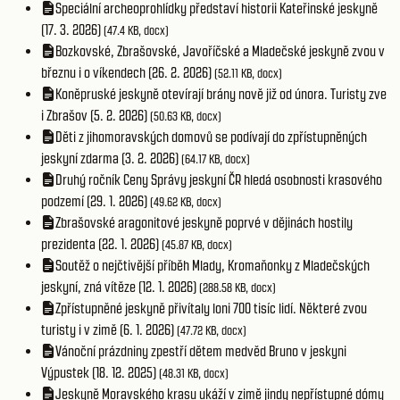
Speciální archeoprohlídky představí historii Kateřinské jeskyně
(17. 3. 2026)
(47.4 KB, docx)
Bozkovské, Zbrašovské, Javoříčské a Mladečské jeskyně zvou v
březnu i o víkendech (26. 2. 2026)
(52.11 KB, docx)
Koněpruské jeskyně otevírají brány nově již od února. Turisty zve
i Zbrašov (5. 2. 2026)
(50.63 KB, docx)
Děti z jihomoravských domovů se podívají do zpřístupněných
jeskyní zdarma (3. 2. 2026)
(64.17 KB, docx)
Druhý ročník Ceny Správy jeskyní ČR hledá osobnosti krasového
podzemí (29. 1. 2026)
(49.62 KB, docx)
Zbrašovské aragonitové jeskyně poprvé v dějinách hostily
prezidenta (22. 1. 2026)
(45.87 KB, docx)
Soutěž o nejčtivější příběh Mlady, Kromaňonky z Mladečských
jeskyní, zná vítěze (12. 1. 2026)
(288.58 KB, docx)
Zpřístupněné jeskyně přivítaly loni 700 tisíc lidí. Některé zvou
turisty i v zimě (6. 1. 2026)
(47.72 KB, docx)
Vánoční prázdniny zpestří dětem medvěd Bruno v jeskyni
Výpustek (18. 12. 2025)
(48.31 KB, docx)
Jeskyně Moravského krasu ukáží v zimě jindy nepřístupné dómy