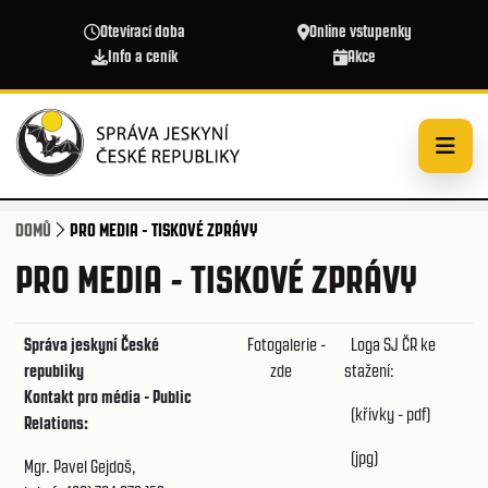
Přejít k hlavnímu obsahu
Otevírací doba
Online vstupenky
Info a ceník
Akce
DOMŮ
PRO MEDIA - TISKOVÉ ZPRÁVY
PRO MEDIA - TISKOVÉ ZPRÁVY
Správa jeskyní České
Fotogalerie -
Loga SJ ČR ke
republiky
zde
stažení:
Kontakt pro média - Public
(křivky - pdf)
Relations:
(jpg)
Mgr. Pavel Gejdoš,