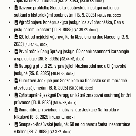
zápis na seznam UNESCO (23. 9. 2025)
(53.16 KB, docx)
Oživené prohlídky Sloupsko-šošůvských jeskyní nabídnou
setkání s historickými osobnostmi (15. 9. 2025)
(48.62 KB, docx)
Výročí objevu Koněpruských jeskyní oslaví přednáška, Den s
jeskyňářem i koncert (10. 9. 2025)
(49.39 KB, docx)
120 let od nejdelší výpravy Karla Absolona na dno Macochy (2. 9.
2025)
(48.47 KB, docx)
První ročník Ceny Správy jeskyní ČR ocenil osobnosti karsologie
a speleologie (28. 8. 2025)
(52.44 KB, docx)
Netopýry přiblíží 29. srpna jejich Mezinárodní noc u Chýnovské
jeskyně (26. 8. 2025)
(48.14 KB, docx)
Fluoritové Jeskyně pod Sněžníkem na Děčínsku se mimořádně
otevřou zájemcům (18. 8. 2025)
(50.06 KB, docx)
Zpřístupněné jeskyně Evropy unikátně zmapoval souhrnný knižní
průvodce (13. 8. 2025)
(50.74 KB, docx)
Romantiku při svíčkách nabízí v létě Jeskyně Na Turoldu v
Mikulově (6. 8. 2025)
(48.89 KB, docx)
Sloupsko-šošůvské jeskyně: 60 let od nálezu čelisti neandrtálce
v Kůlně (29. 7. 2025)
(47.2 KB, docx)