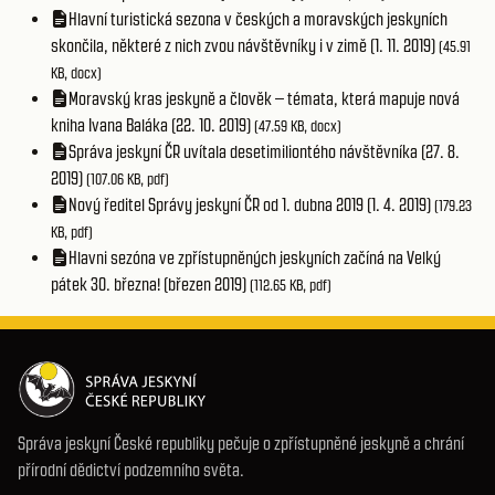
Hlavní turistická sezona v českých a moravských jeskyních
skončila, některé z nich zvou návštěvníky i v zimě (1. 11. 2019)
(45.91
KB, docx)
Moravský kras jeskyně a člověk – témata, která mapuje nová
kniha Ivana Baláka (22. 10. 2019)
(47.59 KB, docx)
Správa jeskyní ČR uvítala desetimiliontého návštěvníka (27. 8.
2019)
(107.06 KB, pdf)
Nový ředitel Správy jeskyní ČR od 1. dubna 2019 (1. 4. 2019)
(179.23
KB, pdf)
Hlavni sezóna ve zpřístupněných jeskyních začíná na Velký
pátek 30. března! (březen 2019)
(112.65 KB, pdf)
Správa jeskyní České republiky pečuje o zpřístupněné jeskyně a chrání
přírodní dědictví podzemního světa.