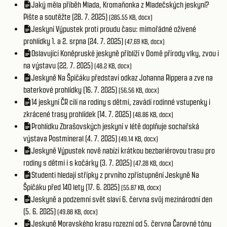
Jaký měla příběh Mlada, Kromaňonka z Mladečských jeskyní?
Pište a soutěžte (28. 7. 2025)
(285.55 KB, docx)
Jeskyní Výpustek proti proudu času: mimořádné oživené
prohlídky 1. a 2. srpna (24. 7. 2025)
(47.69 KB, docx)
Oslavující Koněpruské jeskyně přiblíží v Domě přírody vlky, zvou i
na výstavu (22. 7. 2025)
(48.2 KB, docx)
Jeskyně Na Špičáku představí odkaz Johanna Rippera a zve na
baterkové prohlídky (16. 7. 2025)
(56.56 KB, docx)
14 jeskyní ČR cílí na rodiny s dětmi, zavádí rodinné vstupenky i
zkrácené trasy prohlídek (14. 7. 2025)
(48.86 KB, docx)
Prohlídku Zbrašovských jeskyní v létě doplňuje sochařská
výstava Postmineral (4. 7. 2025)
(49.14 KB, docx)
Jeskyně Výpustek nově nabízí krátkou bezbariérovou trasu pro
rodiny s dětmi i s kočárky (3. 7. 2025)
(47.28 KB, docx)
Studenti hledají střípky z prvního zpřístupnění Jeskyně Na
Špičáku před 140 lety (17. 6. 2025)
(55.87 KB, docx)
Jeskyně a podzemní svět slaví 6. června svůj mezinárodní den
(5. 6. 2025)
(49.88 KB, docx)
Jeskyně Moravského krasu rozezní od 5. června Čarovné tóny