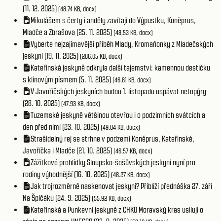
(11. 12. 2025)
(48.74 KB, docx)
Mikulášem s čerty i anděly zavítají do Výpustku, Koněprus,
Mladče a Zbrašova (25. 11. 2025)
(48.53 KB, docx)
Vyberte nejzajímavější příběh Mlady, Kromaňonky z Mladečských
jeskyní (19. 11. 2025)
(286.05 KB, docx)
Kateřinská jeskyně odkryla další tajemství: kamennou destičku
s klínovým písmem (5. 11. 2025)
(46.81 KB, docx)
V Javoříčských jeskyních budou 1. listopadu uspávat netopýry
(28. 10. 2025)
(47.93 KB, docx)
Tuzemské jeskyně většinou otevřou i o podzimních svátcích a
den před nimi (23. 10. 2025)
(49.04 KB, docx)
Strašidelný rej se strhne v podzemí Koněprus, Kateřinské,
Javoříčka i Mladče (21. 10. 2025)
(46.57 KB, docx)
Zážitkové prohlídky Sloupsko-šošůvských jeskyní nyní pro
rodiny výhodnější (16. 10. 2025)
(48.27 KB, docx)
Jak trojrozměrně naskenovat jeskyni? Přiblíží přednáška 27. září
Na Špičáku (24. 9. 2025)
(55.92 KB, docx)
Kateřinská a Punkevní jeskyně z CHKO Moravský kras usilují o