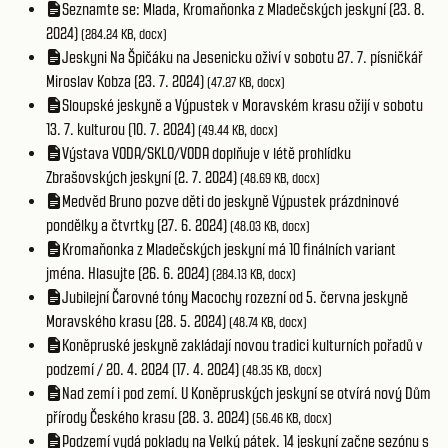
Seznamte se: Mlada, Kromaňonka z Mladečských jeskyní (23. 8.
2024)
(284.24 KB, docx)
Jeskyni Na Špičáku na Jesenicku oživí v sobotu 27. 7. písničkář
Miroslav Kobza (23. 7. 2024)
(47.27 KB, docx)
Sloupské jeskyně a Výpustek v Moravském krasu ožijí v sobotu
13. 7. kulturou (10. 7. 2024)
(49.44 KB, docx)
Výstava VODA/SKLO/VODA doplňuje v létě prohlídku
Zbrašovských jeskyní (2. 7. 2024)
(48.69 KB, docx)
Medvěd Bruno pozve děti do jeskyně Výpustek prázdninové
pondělky a čtvrtky (27. 6. 2024)
(48.03 KB, docx)
Kromaňonka z Mladečských jeskyní má 10 finálních variant
jména. Hlasujte (26. 6. 2024)
(284.13 KB, docx)
Jubilejní Čarovné tóny Macochy rozezní od 5. června jeskyně
Moravského krasu (28. 5. 2024)
(48.74 KB, docx)
Koněpruské jeskyně zakládají novou tradici kulturních pořadů v
podzemí / 20. 4. 2024 (17. 4. 2024)
(48.35 KB, docx)
Nad zemí i pod zemí. U Koněpruských jeskyní se otvírá nový Dům
přírody Českého krasu (28. 3. 2024)
(56.46 KB, docx)
Podzemí vydá poklady na Velký pátek. 14 jeskyní začne sezónu s