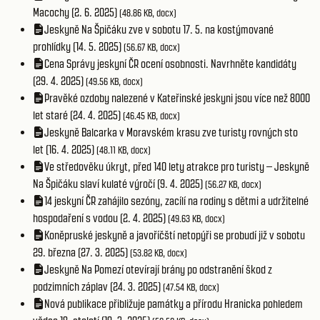
Macochy (2. 6. 2025)
(48.86 KB, docx)
Jeskyně Na Špičáku zve v sobotu 17. 5. na kostýmované
prohlídky (14. 5. 2025)
(56.67 KB, docx)
Cena Správy jeskyní ČR ocení osobnosti. Navrhněte kandidáty
(29. 4. 2025)
(49.56 KB, docx)
Pravěké ozdoby nalezené v Kateřinské jeskyni jsou více než 8000
let staré (24. 4. 2025)
(46.45 KB, docx)
Jeskyně Balcarka v Moravském krasu zve turisty rovných sto
let (16. 4. 2025)
(48.11 KB, docx)
Ve středověku úkryt, před 140 lety atrakce pro turisty – Jeskyně
Na Špičáku slaví kulaté výročí (9. 4. 2025)
(56.27 KB, docx)
14 jeskyní ČR zahájilo sezóny, zacílí na rodiny s dětmi a udržitelné
hospodaření s vodou (2. 4. 2025)
(49.63 KB, docx)
Koněpruské jeskyně a javoříčští netopýři se probudí již v sobotu
29. března (27. 3. 2025)
(53.82 KB, docx)
Jeskyně Na Pomezí otevírají brány po odstranění škod z
podzimních záplav (24. 3. 2025)
(47.54 KB, docx)
Nová publikace přibližuje památky a přírodu Hranicka pohledem