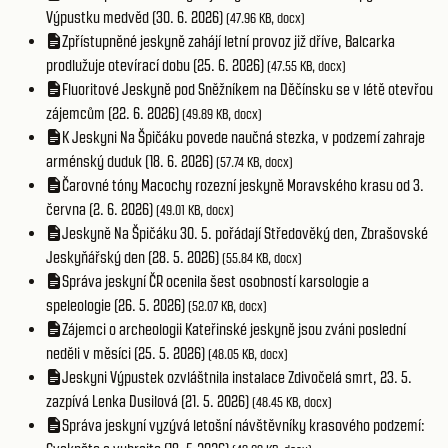
Výpustku medvěd (30. 6. 2026)
(47.96 KB, docx)
Zpřístupněné jeskyně zahájí letní provoz již dříve, Balcarka
prodlužuje otevírací dobu (25. 6. 2026)
(47.55 KB, docx)
Fluoritové Jeskyně pod Sněžníkem na Děčínsku se v létě otevřou
zájemcům (22. 6. 2026)
(49.89 KB, docx)
K Jeskyni Na Špičáku povede naučná stezka, v podzemí zahraje
arménský duduk (18. 6. 2026)
(57.74 KB, docx)
Čarovné tóny Macochy rozezní jeskyně Moravského krasu od 3.
června (2. 6. 2026)
(49.01 KB, docx)
Jeskyně Na Špičáku 30. 5. pořádají Středověký den, Zbrašovské
Jeskyňářský den (28. 5. 2026)
(55.84 KB, docx)
Správa jeskyní ČR ocenila šest osobností karsologie a
speleologie (26. 5. 2026)
(52.07 KB, docx)
Zájemci o archeologii Kateřinské jeskyně jsou zváni poslední
neděli v měsíci (25. 5. 2026)
(48.05 KB, docx)
Jeskyni Výpustek ozvláštnila instalace Zdivočelá smrt, 23. 5.
zazpívá Lenka Dusilová (21. 5. 2026)
(48.45 KB, docx)
Správa jeskyní vyzývá letošní návštěvníky krasového podzemí: