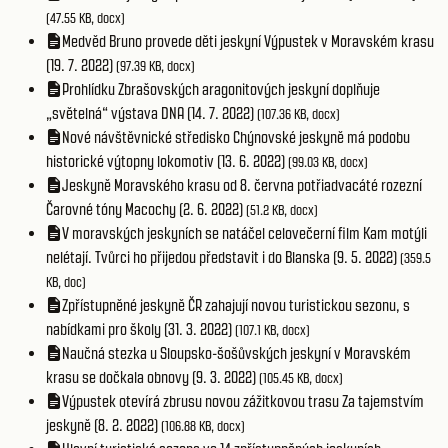
(47.55 KB, docx)
Medvěd Bruno provede děti jeskyní Výpustek v Moravském krasu
(19. 7. 2022)
(97.39 KB, docx)
Prohlídku Zbrašovských aragonitových jeskyní doplňuje
„světelná“ výstava DNA (14. 7. 2022)
(107.36 KB, docx)
Nové návštěvnické středisko Chýnovské jeskyně má podobu
historické výtopny lokomotiv (13. 6. 2022)
(99.03 KB, docx)
Jeskyně Moravského krasu od 8. června potřiadvacáté rozezní
Čarovné tóny Macochy (2. 6. 2022)
(51.2 KB, docx)
V moravských jeskyních se natáčel celovečerní film Kam motýli
nelétají. Tvůrci ho přijedou představit i do Blanska (9. 5. 2022)
(359.5
KB, doc)
Zpřístupněné jeskyně ČR zahajují novou turistickou sezonu, s
nabídkami pro školy (31. 3. 2022)
(107.1 KB, docx)
Naučná stezka u Sloupsko-šošůvských jeskyní v Moravském
krasu se dočkala obnovy (9. 3. 2022)
(105.45 KB, docx)
Výpustek otevírá zbrusu novou zážitkovou trasu Za tajemstvím
jeskyně (8. 2. 2022)
(106.88 KB, docx)