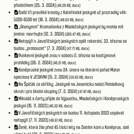
předstihem (25. 3. 2024)
(49.29 KB, docx)
Další tři pravěké kresby z Kateřinské jeskyně už prozradily věk:
5200-6500 let (18. 3. 2024)
(48.63 KB, docx)
„Anonymní“ Kromaňonka z Mladečských jeskyní by mohla mít
jméno: navrhujte (12. 3. 2024)
(283.47 KB, docx)
Netopýři v Javoříčských jeskyních opět rekordní, 23. března se
budou „probouzet“ (7. 3. 2024)
(47.71 KB, docx)
Punkevní jeskyně zvou v sobotu 2. března na kostýmové
prohlídky (26. 2. 2024)
(48.21 KB, docx)
Koněpruské jeskyně zvou 24. února na literární pořad Mater
speciosa V JESKYNI (15. 2. 2024)
(50.63 KB, docx)
Na Špičák za skřítky. Jeskyně na Jesenicku nabízí Pohádkový
okruh i pro školní skupiny (7. 2. 2024)
(47.81 KB, docx)
Mikuláš s čerty přijde do Výpustku, Mladečských i Koněpruských
jeskyní (16. 11. 2023)
(46.32 KB, docx)
V Javoříčských jeskyních se budou 11. listopadu 2023 uspávat
netopýři (7. 11. 2023)
(46.61 KB, docx)
Ženě, která žila před 45 tisíci lety na Zlatém koni u Koněprus, dali