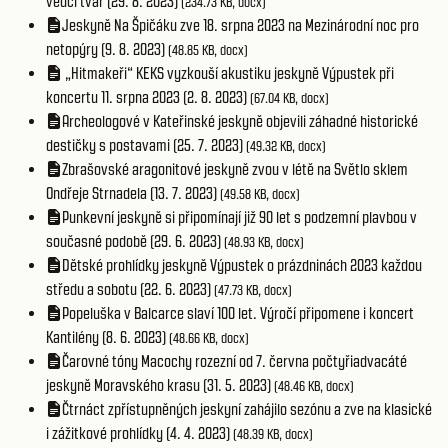
vědci tvář (29. 8. 2023)
(234.73 KB, docx)
Jeskyně Na Špičáku zve 18. srpna 2023 na Mezinárodní noc pro
netopýry (9. 8. 2023)
(48.85 KB, docx)
„Hitmakeři“ KEKS vyzkouší akustiku jeskyně Výpustek při
koncertu 11. srpna 2023 (2. 8. 2023)
(67.04 KB, docx)
Archeologové v Kateřinské jeskyně objevili záhadné historické
destičky s postavami (25. 7. 2023)
(49.32 KB, docx)
Zbrašovské aragonitové jeskyně zvou v létě na Světlo sklem
Ondřeje Strnadela (13. 7. 2023)
(49.58 KB, docx)
Punkevní jeskyně si připomínají již 90 let s podzemní plavbou v
současné podobě (29. 6. 2023)
(48.93 KB, docx)
Dětské prohlídky jeskyně Výpustek o prázdninách 2023 každou
středu a sobotu (22. 6. 2023)
(47.73 KB, docx)
Popeluška v Balcarce slaví 100 let. Výročí připomene i koncert
Kantilény (8. 6. 2023)
(48.66 KB, docx)
Čarovné tóny Macochy rozezní od 7. června počtyřiadvacáté
jeskyně Moravského krasu (31. 5. 2023)
(48.46 KB, docx)
Čtrnáct zpřístupněných jeskyní zahájilo sezónu a zve na klasické
i zážitkové prohlídky (4. 4. 2023)
(48.39 KB, docx)