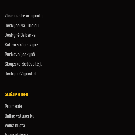
Zbrašovské aragonit. j.
Jeskyně Na Turoldu
Jeskyně Balcarka
Kateřinská jeskyně
Punkevní jeskyně
Sloupsko-šošůvské j.
Jeskyně Výpustek
SLUŽBY A INFO
Pro média
Online vstupenky
Volná místa