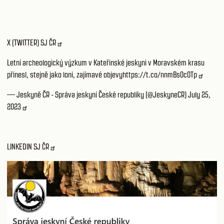
X (TWITTER) SJ ČR
Letní archeologický výzkum v Kateřinské jeskyni v Moravském krasu
přinesl, stejně jako loni, zajímavé objevy
https://t.co/nnmBs0c0Tp
— Jeskyně ČR - Správa jeskyní České republiky (@JeskyneCR)
July 25,
2023
LINKEDIN SJ ČR