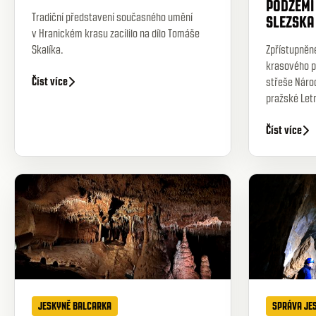
PODZEMÍ
Tradiční představení současného umění
SLEZSKA
v Hranickém krasu zacílilo na dílo Tomáše
Skalíka.
Zpřístupněn
krasového p
Číst více
střeše Náro
pražské Let
Číst více
JESKYNĚ BALCARKA
SPRÁVA JE