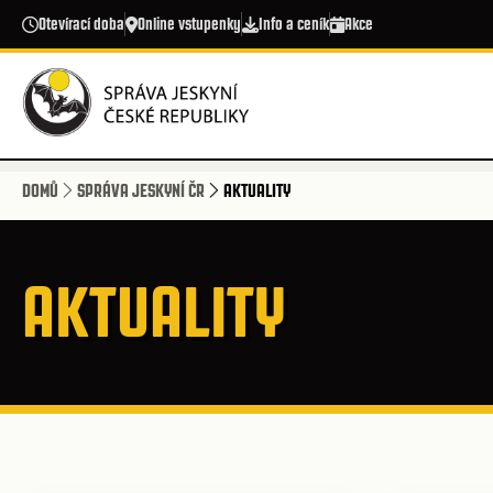
Přejít k hlavnímu obsahu
Otevírací doba
Online vstupenky
Info a ceník
Akce
DOMŮ
SPRÁVA JESKYNÍ ČR
AKTUALITY
AKTUALITY