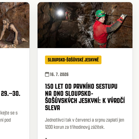
SLOUPSKO-ŠOŠŮVSKÉ JESKYNĚ
16. 7. 2026
150 LET OD PRVNÍHO SESTUPU
 29.–30.
NA DNO SLOUPSKO-
ŠOŠŮVSKÝCH JESKYNÍ: K VÝROČÍ
SLEVA
tkejte se s
ní pod
Jednotlivci tak v červenci a srpnu zaplatí jen
1200 korun za tříhodinový zážitek.