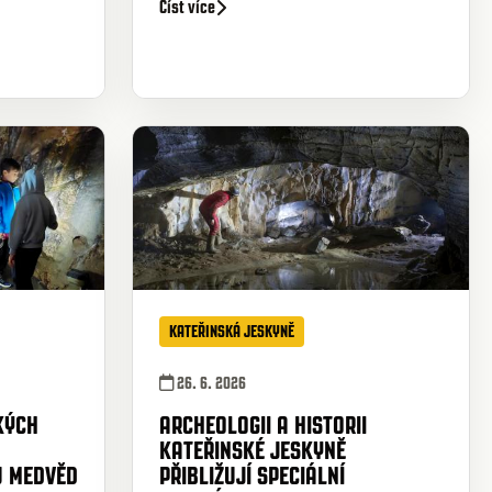
Číst více
KATEŘINSKÁ JESKYNĚ
26. 6. 2026
KÝCH
ARCHEOLOGII A HISTORII
KATEŘINSKÉ JESKYNĚ
U MEDVĚD
PŘIBLIŽUJÍ SPECIÁLNÍ