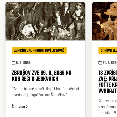
ZBRAŠOVSKÉ ARAGONITOVÉ JESKYNĚ
SPRÁVA JE
6. 8. 2026
31. 7. 202
ZBRAŠOV ZVE 29. 8. 2026 NA
13 ZPŘÍ
KUS ŘEČI O JESKYNÍCH
ZVE: PŘI
FOŤTE K
"Zveme hlavně pamětníky," říká přednášející
VYHRAJT
a vedoucí jeskyní Barbora Šimečková.
Před vlnou v
Číst více
v současnos
republiky. V