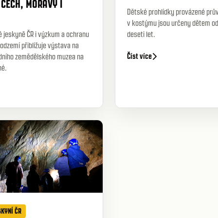
 ČECH, MORAVY I
Dětské prohlídky provázené pr
v kostýmu jsou určeny dětem od 
é jeskyně ČR i výzkum a ochranu
deseti let.
odzemí přibližuje výstava na
Číst více
dního zemědělského muzea na
né.
SKYNÍ ČR