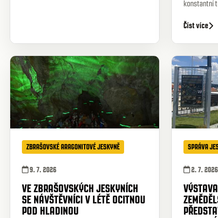
konstantní t
Číst více
ZBRAŠOVSKÉ ARAGONITOVÉ JESKYNĚ
SPRÁVA JE
9. 7. 2026
2. 7. 2026
VE ZBRAŠOVSKÝCH JESKYNÍCH
VÝSTAVA
SE NÁVŠTĚVNÍCI V LÉTĚ OCITNOU
ZEMĚDĚL
POD HLADINOU
PŘEDSTA