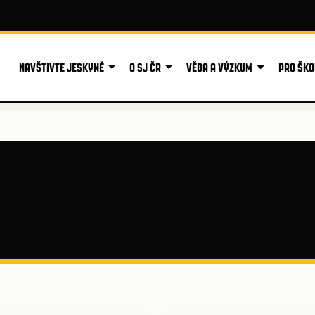
NAVŠTIVTE JESKYNĚ
O SJ ČR
VĚDA A VÝZKUM
PRO ŠKO