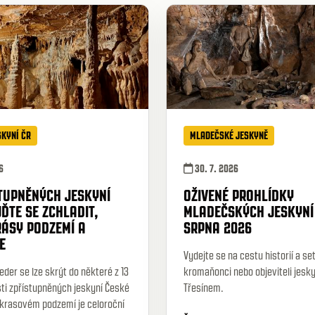
SKYNÍ ČR
MLADEČSKÉ JESKYNĚ
6
30. 7. 2026
STUPNĚNÝCH JESKYNÍ
OŽIVENÉ PROHLÍDKY
JĎTE SE ZCHLADIT,
MLADEČSKÝCH JESKYNÍ
RÁSY PODZEMÍ A
SRPNA 2026
E
Vydejte se na cestu historií a se
eder se lze skrýt do některé z 13
kromaňonci nebo objeviteli jesky
ti zpřístupněných jeskyní České
Třesínem.
 krasovém podzemí je celoroční