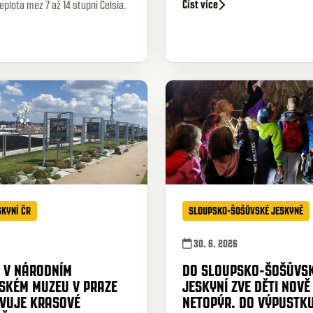
Číst více
eplota mez 7 až 14 stupni Celsia.
SKYNÍ ČR
SLOUPSKO-ŠOŠŮVSKÉ JESKYNĚ
30. 6. 2026
 V NÁRODNÍM
DO SLOUPSKO-ŠOŠŮVS
SKÉM MUZEU V PRAZE
JESKYNÍ ZVE DĚTI NOVĚ
VUJE KRASOVÉ
NETOPÝR. DO VÝPUSTK