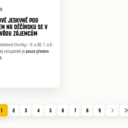
26
OVÉ JESKYNĚ POD
EM NA DĚČÍNSKU SE V
EVŘOU ZÁJEMCŮM
dninové čtvrtky – 9. a 30. 7. a 6.
ej vstupenek je
pouze předem
t.
1
2
3
4
5
6
7
8
9