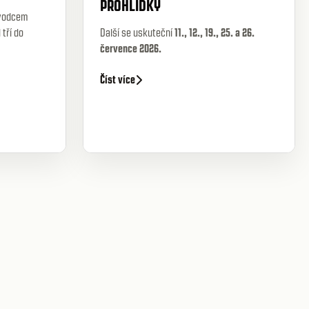
PROHLÍDKY
ůvodcem
tří do
Další se uskuteční
11., 12., 19., 25. a 26.
července 2026.
Číst více