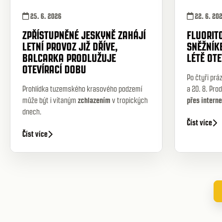
25. 6. 2026
22. 6. 20
ZPŘÍSTUPNĚNÉ JESKYNĚ ZAHÁJÍ
FLUORIT
LETNÍ PROVOZ JIŽ DŘÍVE,
SNĚŽNÍK
BALCARKA PRODLUŽUJE
LÉTĚ OT
OTEVÍRACÍ DOBU
Po čtyři práz
Prohlídka tuzemského krasového podzemí
a 20. 8.
Prod
může být i vítaným
zchlazením
v tropických
přes interne
dnech.
Číst více
Číst více