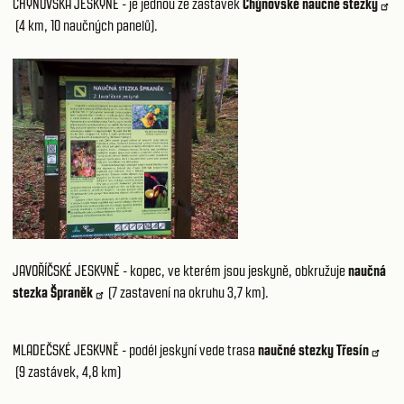
CHÝNOVSKÁ JESKYNĚ
- je jednou ze zastávek
Chýnovské naučné stezky
(4 km, 10 naučných panelů).
JAVOŘÍČSKÉ JESKYNĚ
- kopec, ve kterém jsou jeskyně, obkružuje
naučná
stezka Špraněk
(7 zastavení na okruhu 3,7 km).
MLADEČSKÉ JESKYNĚ
- podél jeskyní vede trasa
naučné stezky Třesín
(9 zastávek, 4,8 km)