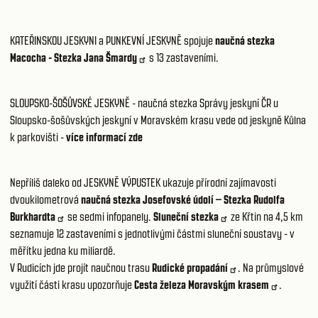
KATEŘINSKOU JESKYNI
a
PUNKEVNÍ JESKYNĚ
spojuje
naučná stezka
Macocha - Stezka Jana Šmardy
s 13 zastaveními.
SLOUPSKO-ŠOŠŮVSKÉ JESKYNĚ
- naučná stezka Správy jeskyní ČR u
Sloupsko-šošůvských jeskyní v Moravském krasu vede od jeskyně Kůlna
k parkovišti -
více informací zde
Nepříliš daleko od
JESKYNĚ VÝPUSTEK
ukazuje přírodní zajímavosti
dvoukilometrová
naučná stezka Josefovské údolí – Stezka Rudolfa
Burkhardta
se sedmi infopanely.
Sluneční stezka
ze Křtin na 4,5 km
seznamuje 12 zastaveními s jednotlivými částmi sluneční soustavy - v
měřítku jedna ku miliardě.
V Rudicích jde projít naučnou trasu
Rudické propadání
. Na průmyslové
využití části krasu upozorňuje
Cesta železa Moravským krasem
.