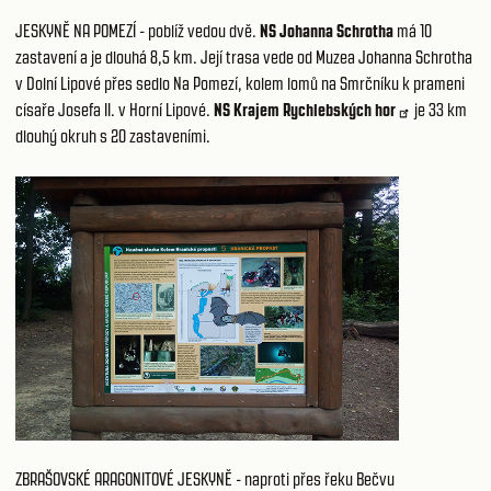
JESKYNĚ NA POMEZÍ
- poblíž vedou dvě.
NS Johanna Schrotha
má 10
zastavení a je dlouhá 8,5 km. Její trasa vede od Muzea Johanna Schrotha
v Dolní Lipové přes sedlo Na Pomezí, kolem lomů na Smrčníku k prameni
císaře Josefa II. v Horní Lipové.
NS Krajem Rychlebských hor
je 33 km
dlouhý okruh s 20 zastaveními.
ZBRAŠOVSKÉ ARAGONITOVÉ JESKYNĚ
- naproti přes řeku Bečvu