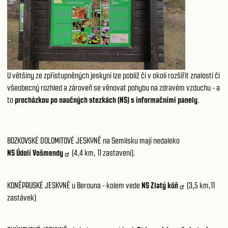
U většiny ze zpřístupněných jeskyní lze poblíž či v okolí rozšířit znalosti či
všeobecný rozhled a zároveň se věnovat pohybu na zdravém vzduchu - a
to
procházkou po naučných stezkách (NS) s informačními panely
.
BOZKOVSKÉ DOLOMITOVÉ JESKYNĚ
na Semilsku mají nedaleko
NS Údolí Vošmendy
(4,4 km, 11 zastavení).
KONĚPRUSKÉ JESKYNĚ
u Berouna - kolem vede
NS Zlatý kůň
(3,5 km,11
zastávek)