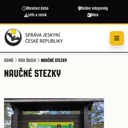
Přejít k hlavnímu obsahu
Otevírací doba
Online vstupenky
Info a ceník
Akce
DOMŮ
PRO ŠKOLY
NAUČNÉ STEZKY
NAUČNÉ STEZKY