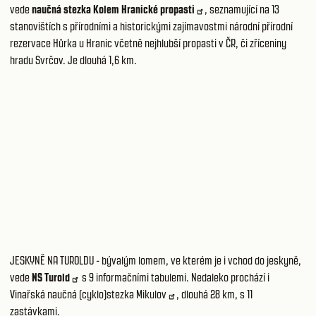
vede
naučná stezka Kolem Hranické propasti
, seznamující na 13
stanovištích s přírodními a historickými zajímavostmi národní přírodní
rezervace Hůrka u Hranic včetně nejhlubší propasti v ČR, či zříceniny
hradu Svrčov. Je dlouhá 1,6 km.
JESKYNĚ NA TUROLDU
- bývalým lomem, ve kterém je i vchod do jeskyně,
vede
NS Turold
s 9 informačními tabulemi. Nedaleko prochází i
Vinařská naučná (cyklo)stezka Mikulov
, dlouhá 28 km, s 11
zastávkami.