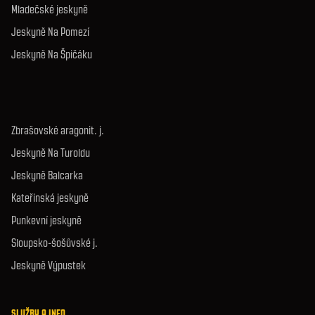
Mladečské jeskyně
Jeskyně Na Pomezí
Jeskyně Na Špičáku
Zbrašovské aragonit. j.
Jeskyně Na Turoldu
Jeskyně Balcarka
Kateřinská jeskyně
Punkevní jeskyně
Sloupsko-šošůvské j.
Jeskyně Výpustek
SLUŽBY A INFO