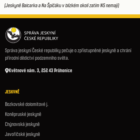
(Jeskyně Balcarka a Na Špičáku v blízkém okolí zatím NS nemají)
Správa jeskyní České republiky pečuje o zpřístupněné jeskyně a chrání
přírodní dědictví podzemního světa.
Květnové nám. 3, 252 43 Průhonice
JESKYNĚ
Bozkovské dolomitové j.
Koněpruské jeskyně
Chýnovská jeskyně
Javoříčské jeskyně