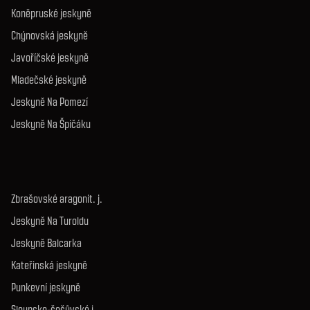
Koněpruské jeskyně
Chýnovská jeskyně
Javoříčské jeskyně
Mladečské jeskyně
Jeskyně Na Pomezí
Jeskyně Na Špičáku
Zbrašovské aragonit. j.
Jeskyně Na Turoldu
Jeskyně Balcarka
Kateřinská jeskyně
Punkevní jeskyně
Sloupsko-šošůvské j.