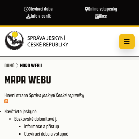
Přejít k hlavnímu obsahu
Otevírací doba
Online vstupenky
Info a ceník
Akce
DOMŮ
MAPA WEBU
MAPA WEBU
Hlavní strana
Správa jeskyní České republiky
Navštivte jeskyně
Bozkovské dolomitové j.
Informace a přístup
Otevírací doba a vstupné