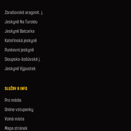
Zbrašovské aragonit. j.
Jeskyně Na Turoldu
Jeskyně Balcarka
Kateřinská jeskyně
Punkevní jeskyně
Sloupsko-šošůvské j.
Jeskyně Výpustek
SLUŽBY A INFO
Pro média
Online vstupenky
Volná místa
Mapa stránek