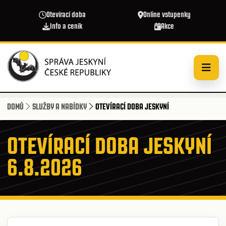
Přejít k hlavnímu obsahu
Otevírací doba
Online vstupenky
Info a ceník
Akce
DOMŮ
SLUŽBY A NABÍDKY
OTEVÍRACÍ DOBA JESKYNÍ
OTEVÍRACÍ DOBA JESKYNÍ
6.8.2026