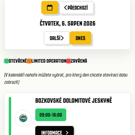
PŘEDCHOZÍ
ČTVRTEK, 6. SRPEN 2026
DALŠÍ
DNES
OTEVŘENÉ
LIMITED OPERATION
ZAVŘENÁ
(V kalendáři nahoře můžete vybrat, pro který den chcete otevírací dobu
zobrazit)
BOZKOVSKÉ DOLOMITOVÉ JESKYNĚ
09:00-16:00
INFORMACE