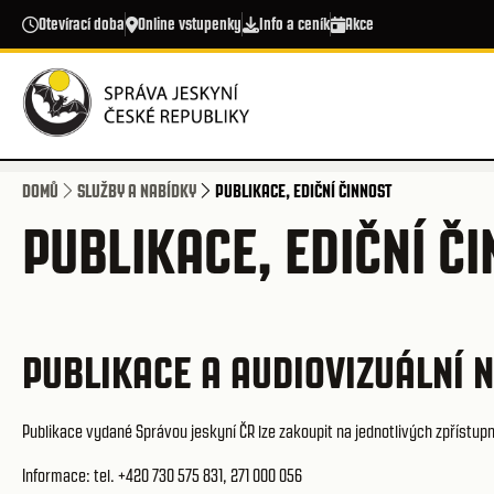
Přejít k hlavnímu obsahu
Otevírací doba
Online vstupenky
Info a ceník
Akce
DOMŮ
SLUŽBY A NABÍDKY
PUBLIKACE, EDIČNÍ ČINNOST
PUBLIKACE, EDIČNÍ Č
PUBLIKACE A AUDIOVIZUÁLNÍ 
Publikace vydané Správou jeskyní ČR lze zakoupit na jednotlivých zpřístup
Informace: tel. +420 730 575 831, 271 000 056