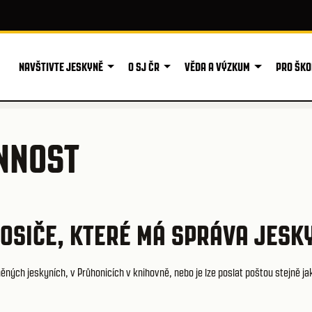
NAVŠTIVTE JESKYNĚ
O SJ ČR
VĚDA A VÝZKUM
PRO ŠKO
INNOST
NOSIČE, KTERÉ MÁ SPRÁVA JESKY
něných jeskyních, v Průhonicích v knihovně, nebo je lze poslat poštou stejně j