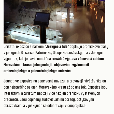
Unikátní expozice s názvem "
Jeskyně a lidé
" doplňuje prohlídkové trasy
v jeskyních
Balcarce
,
Kateřinské
,
Sloupsko-šošůvských
a v
Jeskyni
Výpustek
, kde je navíc umístěna
rozsáhlá výstava věnovaná celému
Moravskému krasu, jeho geologii, objevování, výzkumu či
archeologickým a paleontologickým nálezům
.
Jednotlivé expozice na sebe volně navazují a provázejí návštěvníka od
dob nejstaršího osídlení Moravského krasu až po dnešek. Expozice jsou
interaktivní a turistům nabízejí více než jen přehlídku vystavených
předmětů. Jsou doplněny audiovizuálními pořady, dotykovými
obrazovkami a v jeskyních se odehrávají i videoprojekce.