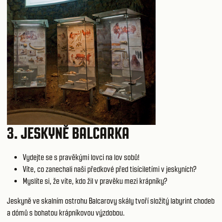
3.
JESKYNĚ BALCARKA
Vydejte se s pravěkými lovci na lov sobů!
Víte, co zanechali naši předkové před tisíciletími v jeskyních?
Myslíte si, že víte, kdo žil v pravěku mezi krápníky?
Jeskyně ve skalním ostrohu Balcarovy skály tvoří složitý labyrint chodeb
a dómů s bohatou krápníkovou výzdobou.