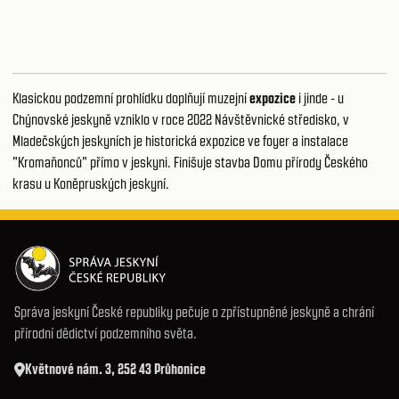
Klasickou podzemní prohlídku doplňují muzejní
expozice
i jinde - u
Chýnovské jeskyně vzniklo v roce 2022
Návštěvnické středisko
, v
Mladečských jeskyních je historická expozice ve foyer a instalace
"Kromaňonců" přímo v jeskyni. Finišuje stavba Domu přírody Českého
krasu u Koněpruských jeskyní.
Správa jeskyní České republiky pečuje o zpřístupněné jeskyně a chrání
přírodní dědictví podzemního světa.
Květnové nám. 3, 252 43 Průhonice