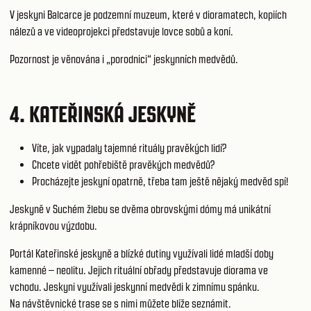
V
jeskyni Balcarce
je podzemní muzeum, které v dioramatech, kopiích
nálezů a ve videoprojekci představuje lovce sobů a koní.
Pozornost je věnována i „porodnici“ jeskynních medvědů.
4.
KATEŘINSKÁ
JESKYNĚ
Víte, jak vypadaly tajemné rituály pravěkých lidí?
Chcete vidět pohřebiště pravěkých medvědů?
Procházejte jeskyní opatrně, třeba tam ještě nějaký medvěd spí!
Jeskyně v Suchém žlebu se dvěma obrovskými dómy má unikátní
krápníkovou výzdobu.
Portál
Kateřinské jeskyně
a blízké dutiny využívali lidé mladší doby
kamenné – neolitu. Jejich rituální obřady představuje diorama ve
vchodu. Jeskyni využívali jeskynní medvědi k zimnímu spánku.
Na návštěvnické trase se s nimi můžete blíže seznámit.