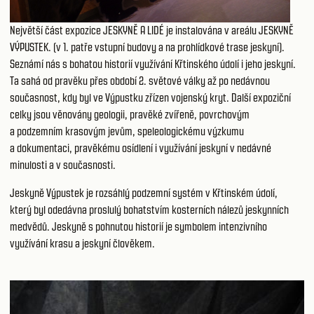
Největší část expozice JESKYNĚ A LIDÉ je instalována v areálu
JESKYNĚ
VÝPUSTEK
. (v 1. patře vstupní budovy a na prohlídkové trase jeskyní).
Seznámí nás s bohatou historií využívání Křtinského údolí i jeho jeskyní.
Ta sahá od pravěku přes období 2. světové války až po nedávnou
současnost, kdy byl ve
Výpustku
zřízen vojenský kryt. Další expoziční
celky jsou věnovány geologii, pravěké zvířeně, povrchovým
a podzemním krasovým jevům, speleologickému výzkumu
a dokumentaci, pravěkému osídlení i využívání jeskyní v nedávné
minulosti a v současnosti.
Jeskyně Výpustek
je rozsáhlý podzemní systém v Křtinském údolí,
který byl odedávna proslulý bohatstvím kosterních nálezů jeskynních
medvědů. Jeskyně s pohnutou historií je symbolem intenzivního
využívání krasu a jeskyní člověkem.