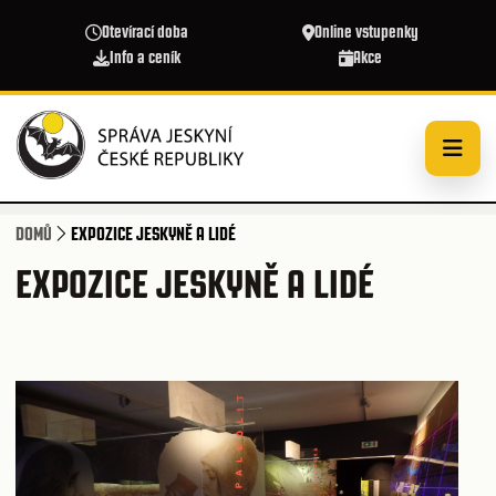
Přejít k hlavnímu obsahu
Otevírací doba
Online vstupenky
Info a ceník
Akce
DOMŮ
EXPOZICE JESKYNĚ A LIDÉ
EXPOZICE JESKYNĚ A LIDÉ