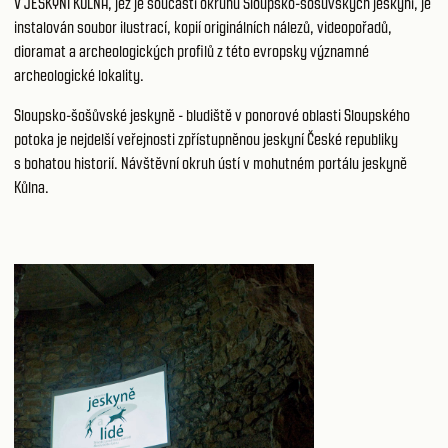
V JESKYNI KŮLNA, jež je součástí okruhu
Sloupsko-šošůvských jeskyní
, je
instalován soubor ilustrací, kopií originálních nálezů, videopořadů,
dioramat a archeologických profilů z této evropsky významné
archeologické lokality.
Sloupsko-šošůvské jeskyn
ě
- bludiště v ponorové oblasti Sloupského
potoka je nejdelší veřejnosti zpřístupněnou jeskyní České republiky
s bohatou historií. Návštěvní okruh ústí v mohutném portálu jeskyně
Kůlna.