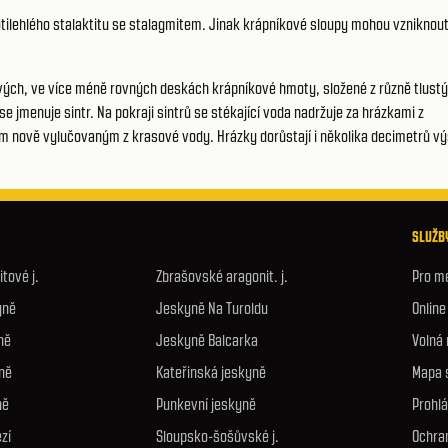
ilehlého stalaktitu se stalagmitem. Jinak krápníkové sloupy mohou vzniknou
vých, ve více méně rovných deskách krápníkové hmoty, složené z různě tlustý
 jmenuje sintr. Na pokraji sintrů se stékající voda nadržuje za hrázkami z
rem nově vylučovaným z krasové vody. Hrázky dorůstají i několika decimetrů v
SLUŽBY
tové j.
Zbrašovské aragonit. j.
Pro m
yně
Jeskyně Na Turoldu
Onlin
ně
Jeskyně Balcarka
Volná
ně
Kateřinská jeskyně
Mapa 
ně
Punkevní jeskyně
Prohlá
zí
Sloupsko-šošůvské j.
Ochra