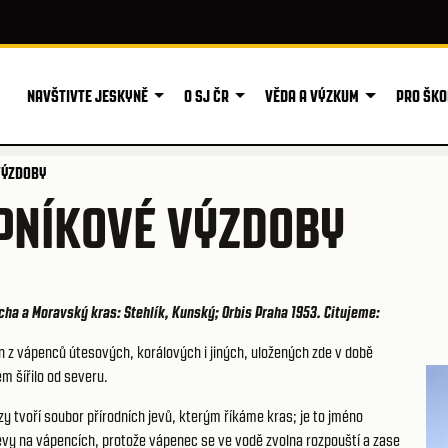
NAVŠTIVTE JESKYNĚ
O SJ ČR
VĚDA A VÝZKUM
PRO ŠKO
VÝZDOBY
ÁPNÍKOVÉ VÝZDOBY
cha a Moravský kras: Stehlík, Kunský; Orbis Praha 1953. Citujeme:
 z vápenců útesových, korálových i jiných, uložených zde v době
m šířilo od severu.
y tvoří soubor přírodních jevů, kterým říkáme kras; je to jméno
vy na vápencích, protože vápenec se ve vodě zvolna rozpouští a zase