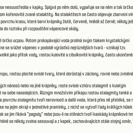
e nesoustředila v kapky. Splývá po něm dolů, vypařuje se na něm a tak brčko
om kořenovité zvané stalaktity. Na stalaktitech se často objevuje zbarvení vl
 povrchu krasu, které barví krápníky žlutě, červeně, hnědě až černě; někdy je
a do roztoku při rozpouštění vápencové skály.
é brčko ucpou. Potom prokapávající voda prolíná svým tlakem krystalickými
e se srážet vápenec v podobě výrůstků nejrůznějších tvarů - vznikají tzv.
 velké jako přítok vody, rostou kulovité a cibulkovité krápníky, často ukončené
opu, rostou ploché svislé tvary, které dorůstají v záclony, rovné nebo zvlněné
itých nánosů nebo na jiné krápníky, roste svisle vzhůru stalagmit s kulatým
ě na sebe nasedajících. Různým množstvím příkapu rostou stalagmity tenké a
na povrchu stalagmitu tvoří nerovnosti a další voda, která přes ně přetéká, se 
 na jejím okraji v jednotlivé pramínky, z nichž se vytvoří řady krátkých hůlek
 pak se jim říkává "pagody" nebo jsou-li na stěnách tvoří kaskády krápníkové h
hlíně se někdy zvolna sesouvají a z kapek, zachovávajících stále stejný směr,