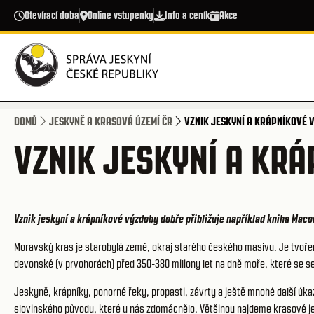
Přejít k hlavnímu obsahu
Otevírací doba
Online vstupenky
Info a ceník
Akce
DOMŮ
JESKYNĚ A KRASOVÁ ÚZEMÍ ČR
VZNIK JESKYNÍ A KRÁPNÍKOVÉ 
VZNIK JESKYNÍ A KR
Vznik jeskyní a krápníkové výzdoby dobře přibližuje například kniha Maco
Moravský kras je starobylá země, okraj starého českého masivu. Je tvořen
devonské (v prvohorách) před 350-380 miliony let na dně moře, které se se
Jeskyně, krápníky, ponorné řeky, propasti, závrty a ještě mnohé další úkaz
slovinského původu, které u nás zdomácnělo. Většinou najdeme krasové je