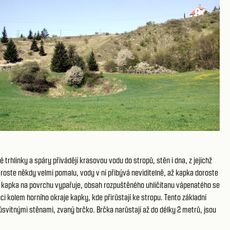
rhlinky a spáry přivádějí krasovou vodu do stropů, stěn i dna, z jejichž
roste někdy velmi pomalu, vody v ní přibývá neviditelně, až kapka doroste
 se kapka na povrchu vypařuje, obsah rozpuštěného uhličitanu vápenatého se
i kolem horního okraje kapky, kde přirůstají ke stropu. Tento základní
svitnými stěnami, zvaný brčko. Brčka narůstají až do délky 2 metrů, jsou