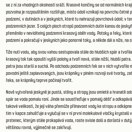
se z ní za vhodných okolností sráží. Krasové končiny se od normálních kraj
pozvolna je rozpouštěním rozšiřuje, místo údolí vznikají na povrchu četné 
podzemí, v dutinách a v jeskyních, které tu nahrazují povrchová údolí; v 
podzemních jezer. S celých ploch stropů podzemních dutin kanou do jesky
přeměnilo v neviditelný podzemní krasový oběh vody. Potoky a řeky, které p
podzemí a pokračují v jeskyních jako ponorné toky, a někde dál a níže, na ok
Tíže nutí vodu, aby svou vahou sestupovala stále do hlubších spár a tvořil
krasový tok tak opouští vyšší polohy a tvoří nová, stále nižší, hlubší pat
patra jsou starší a suchá. Po odchodu podzemních řek se v nich vytvořilo 
povodní ještě zaplavovaných, jsou krápníky v plném rozvoji své tvorby, zat
řeka, se krápníky teprve počínají tvořit.
Nově vytvořená jeskyně je pustá, stěny a stropy jsou omleté a hranatě oddr
spár se voda pomalu roní. Jinde se soustřeďuje v pomalý déšť a odkapává n
takové velikosti, že její váha přemůže přilnavost vody ke stropu a odkápn
tím v kapce zahušťuje a vylučují se v ní první molekulové vločky krystalů
prstenec, kterým stále prokapává voda, roste svisle dolů a dorůstá v dut
většinou rovná, výjimečně se zakřivují.