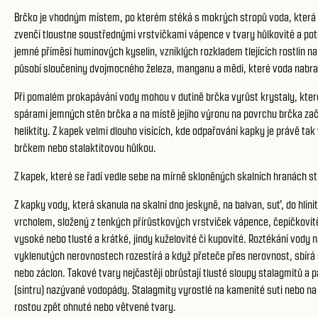
Brčko je vhodným místem, po kterém stéká s mokrých stropů voda, která s
zvenčí tloustne soustřednými vrstvičkami vápence v tvary hůlkovité a pot
jemné příměsi huminových kyselin, vzniklých rozkladem tlejících rostlin na
působí sloučeniny dvojmocného železa, manganu a mědi, které voda nabral
Při pomalém prokapávání vody mohou v dutině brčka vyrůst krystaly, kter
spárami jemných stěn brčka a na místě jejího výronu na povrchu brčka začn
heliktity. Z kapek velmi dlouho visících, kde odpařování kapky je právě tak
brčkem nebo stalaktitovou hůlkou.
Z kapek, které se řadí vedle sebe na mírně skloněných skalních hranách str
Z kapky vody, která skanula na skalní dno jeskyně, na balvan, suť, do hlin
vrcholem, složený z tenkých přírůstkových vrstviček vápence, čepičkovit
vysoké nebo tlusté a krátké, jindy kuželovité či kupovité. Roztékání vody 
vyklenutých nerovnostech rozestírá a když přeteče přes nerovnost, sbírá se
nebo záclon. Takové tvary nejčastěji obrůstají tlusté sloupy stalagmitů a
(sintru) nazývané vodopády. Stalagmity vyrostlé na kamenité suti nebo na 
rostou zpět ohnuté nebo větvené tvary.