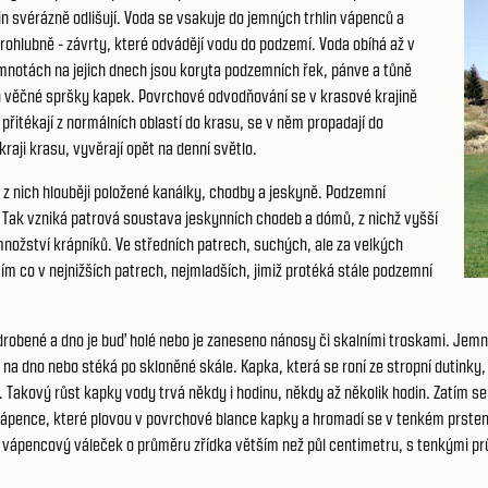
in svérázně odlišují. Voda se vsakuje do jemných trhlin vápenců a
prohlubně - závrty, které odvádějí vodu do podzemí. Voda obíhá až v
temnotách na jejich dnech jsou koryta podzemních řek, pánve a tůně
ň věčné spršky kapek. Povrchové odvodňování se v krasové krajině
řitékají z normálních oblastí do krasu, se v něm propadají do
raji krasu, vyvěrají opět na denní světlo.
a z nich hlouběji položené kanálky, chodby a jeskyně. Podzemní
ra. Tak vzniká patrová soustava jeskynních chodeb a dómů, z nichž vyšší
množství krápníků. Ve středních patrech, suchých, ale za velkých
ím co v nejnižších patrech, nejmladších, jimiž protéká stále podzemní
obené a dno je buď holé nebo je zaneseno nánosy či skalními troskami. Jemné t
a dno nebo stéká po skloněné skále. Kapka, která se roní ze stropní dutinky, 
e. Takový růst kapky vody trvá někdy i hodinu, někdy až několik hodin. Zatím
 vápence, které plovou v povrchové blance kapky a hromadí se v tenkém prstenc
ý vápencový váleček o průměru zřídka větším než půl centimetru, s tenkými prů