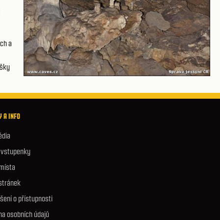
t
ch a
ýšky
 A INFO
édia
e vstupenky
 místa
stránek
šení o přístupnosti
na osobních údajů