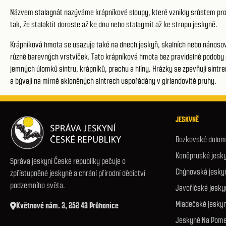
Názvem stalagnát nazýváme krápníkové sloupy, které vznikly srůstem prot
tak, že stalaktit doroste až ke dnu nebo stalagmit až ke stropu jeskyně.
Krápníková hmota se usazuje také na dnech jeskyň, skalních nebo nánoso
různě barevných vrstviček. Tato krápníková hmota bez pravidelné podoby se
jemných úlomků sintru, krápníků, prachu a hlíny. Hrázky se zpevňují sint
a bývají na mírně skloněných sintrech uspořádány v girlandovité pruhy.
JESKYNĚ
Bozkovské dolomi
Koněpruské jesk
Správa jeskyní České republiky pečuje o
Chýnovská jesky
zpřístupněné jeskyně a chrání přírodní dědictví
podzemního světa.
Javoříčské jesky
Mladečské jesky
Květnové nám. 3, 252 43 Průhonice
Jeskyně Na Pome