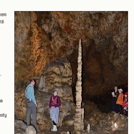
ivem
ště
.
na
moty