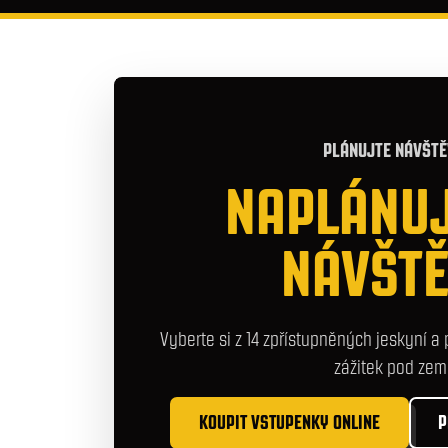
PLÁNUJTE NÁVŠT
NAPLÁNUJ
NÁVŠT
Vyberte si z 14 zpřístupněných jeskyní a
zážitek pod zemí
KOUPIT VSTUPENKY ONLINE
P