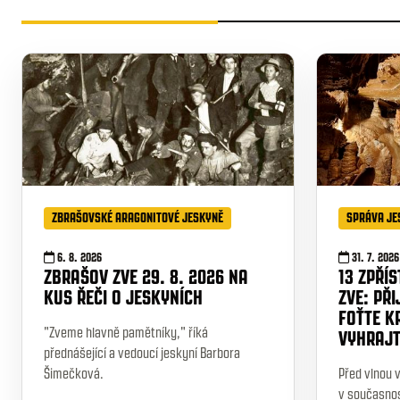
ZBRAŠOVSKÉ ARAGONITOVÉ JESKYNĚ
SPRÁVA JE
6. 8. 2026
31. 7. 2026
ZBRAŠOV ZVE 29. 8. 2026 NA
13 ZPŘÍ
KUS ŘEČI O JESKYNÍCH
ZVE: PŘI
FOŤTE K
"Zveme hlavně pamětníky," říká
VYHRAJ
přednášející a vedoucí jeskyní Barbora
Šimečková.
Před vlnou v
v současnos