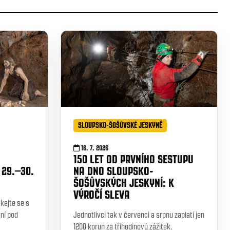
SLOUPSKO-ŠOŠŮVSKÉ JESKYNĚ
16. 7. 2026
150 LET OD PRVNÍHO SESTUPU
 29.–30.
NA DNO SLOUPSKO-
ŠOŠŮVSKÝCH JESKYNÍ: K
VÝROČÍ SLEVA
tkejte se s
ní pod
Jednotlivci tak v červenci a srpnu zaplatí jen
1200 korun za tříhodinový zážitek.