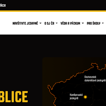
Akce
NAVŠTIVTE JESKYNĚ
O SJ ČR
VĚDA A VÝZKUM
PRO ŠKOLY
BLICE