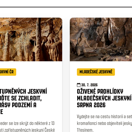
SKYNÍ ČR
MLADEČSKÉ JESKYNĚ
30. 7. 2026
STUPNĚNÝCH JESKYNÍ
OŽIVENÉ PROHLÍDKY
JĎTE SE ZCHLADIT,
MLADEČSKÝCH JESKYNÍ
RÁSY PODZEMÍ A
SRPNA 2026
TE
Vydejte se na cestu historií a se
eder se lze skrýt do některé z 13
kromaňonci nebo objeviteli jesky
ti zpřístupněných jeskyní České
Třesínem.