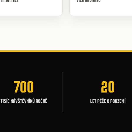
e informací
Více informací
700
20
TISÍC NÁVŠTĚVNÍKŮ ROČNĚ
LET PÉČE O PODZEMÍ