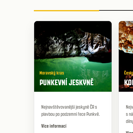
Moravský kras
Česk
PUNKEVNÍ JESKYNĚ
KO
Nejnavštěvovanější jeskyně ČR s
Nejv
plavbou po podzemní řece Punkvě.
s n
díln
Více informací