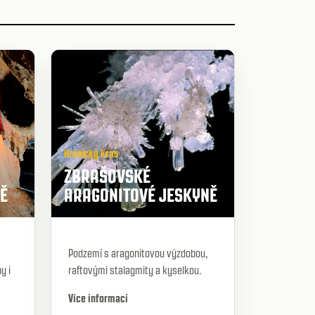
Hranický kras
ZBRAŠOVSKÉ
Ě
ARAGONITOVÉ JESKYNĚ
Podzemí s aragonitovou výzdobou,
y i
raftovými stalagmity a kyselkou.
Více informací