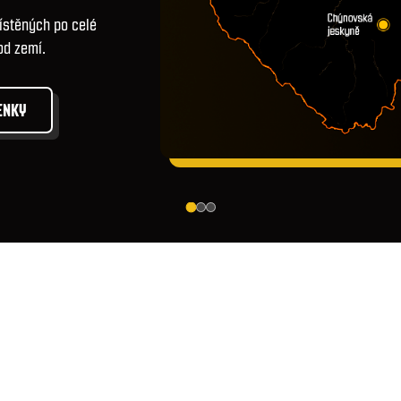
ístěných po celé
od zemí.
ENKY