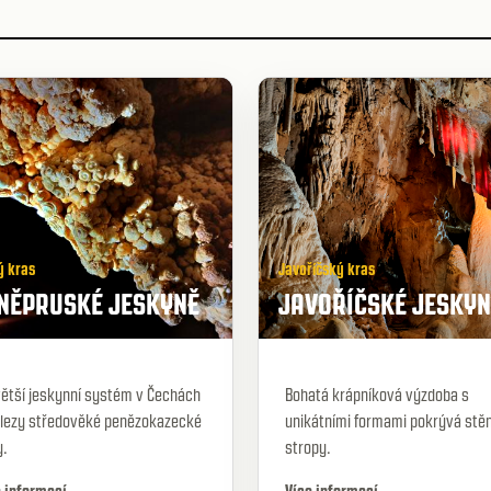
ý kras
Javoříčský kras
NĚPRUSKÉ JESKYNĚ
JAVOŘÍČSKÉ JESKYN
ětší jeskynní systém v Čechách
Bohatá krápníková výzdoba s
álezy středověké penězokazecké
unikátními formami pokrývá stěn
y.
stropy.