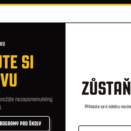
ĚVU
TE SI
ĚVU
ZŮSTAŇ
 prožijte nezapomenutelný
.
Přihlaste se k odběru novi
ROGRAMY PRO ŠKOLY