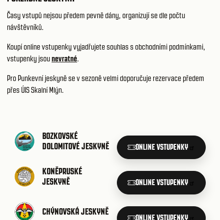
Časy vstupů nejsou předem pevně dány, organizují se dle počtu
návštěvníků.
Koupí online vstupenky vyjadřujete souhlas s
obchodními podmínkami
,
vstupenky jsou
nevratné
.
Pro Punkevní jeskyně se v sezoně velmi doporučuje rezervace předem
přes ÚIS Skalní Mlýn.
BOZKOVSKÉ
DOLOMITOVÉ JESKYNĚ
ONLINE VSTUPENKY
KONĚPRUSKÉ
JESKYNĚ
ONLINE VSTUPENKY
CHÝNOVSKÁ JESKYNĚ
ONLINE VSTUPENKY