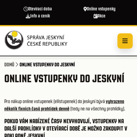
Přejít k hlavnímu obsahu
Otevírací doba
Online vstupenky
Info a ceník
Akce
DOMŮ
ONLINE VSTUPENKY DO JESKYNÍ
ONLINE VSTUPENKY DO JESKYNÍ
Pro nákup online vstupenek (eVstupenek) do jeskyní bývá
vyhrazeno
několik fixních časů prohlídek denně
(tedy ne na všechny prohlídky).
POKUD VÁM NABÍZENÉ ČASY NEVYHOVUJÍ,
VSTUPENKY NA
DALŠÍ PROHLÍDKY V OTEVÍRACÍ DOBĚ JE MOŽNO ZAKOUPIT V
POKLADNĚ JESKYNÍ
.