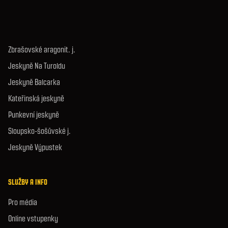
Zbrašovské aragonit. j.
Jeskyně Na Turoldu
Jeskyně Balcarka
Kateřinská jeskyně
Punkevní jeskyně
Sloupsko-šošůvské j.
Jeskyně Výpustek
SLUŽBY A INFO
Pro média
Online vstupenky