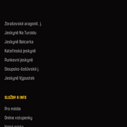
Zbrašovské aragonit. j.
Jeskyně Na Turoldu
Jeskyně Balcarka
Kateřinská jeskyně
Punkevní jeskyně
Sloupsko-šošůvské j.
Jeskyně Výpustek
SLUŽBY A INFO
Pro média
Online vstupenky
Volná místa