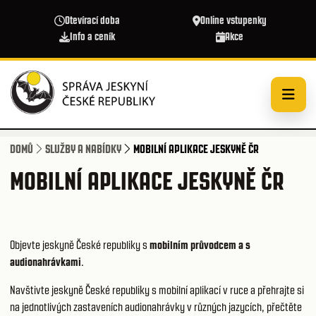
Přejít k hlavnímu obsahu
Otevírací doba
Online vstupenky
Info a ceník
Akce
DOMŮ
SLUŽBY A NABÍDKY
MOBILNÍ APLIKACE JESKYNĚ ČR
MOBILNÍ APLIKACE JESKYNĚ ČR
Objevte jeskyně České republiky s
mobilním průvodcem a s
audionahrávkami
.
Navštivte jeskyně České republiky s mobilní aplikací v ruce a přehrajte si
na jednotlivých zastaveních audionahrávky v různých jazycích, přečtěte