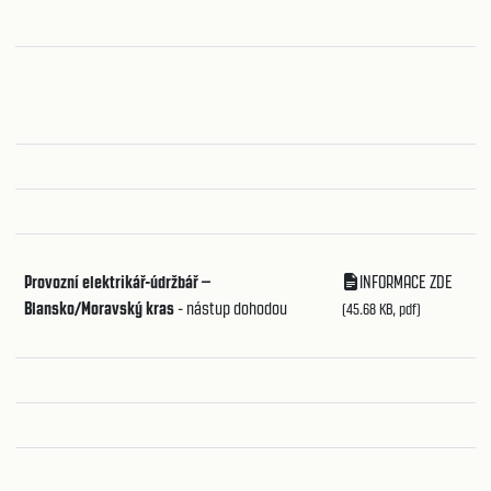
Provozní elektrikář-údržbář –
INFORMACE ZDE
Blansko/Moravský kras
- nástup dohodou
(45.68 KB, pdf)