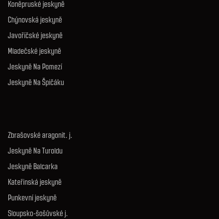
Koněpruské jeskyně
Chýnovská jeskyně
Javoříčské jeskyně
Mladečské jeskyně
Jeskyně Na Pomezí
Jeskyně Na Špičáku
Zbrašovské aragonit. j.
Jeskyně Na Turoldu
Jeskyně Balcarka
Kateřinská jeskyně
Punkevní jeskyně
Sloupsko-šošůvské j.