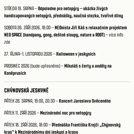
STŘEDA 19. SRPNA –
Odpoledne pro netopýry – ukázka živých
handicapovaných netopýrů, přednášky, naučná stezka, tvořivé dílny
SOBOTA 26. ZÁŘÍ 2026, 18:00
–
NEOnista Jiří Káš s relaxačním projektem
NEO SPACE (handpany, gong, deštné sloupy, nature a ROOT)
–
více info
zde
27. ŘÍJNA–1. LISTOPADU 2026
–
Halloween v jeskyních
PROSINEC 2026 (bude upřesněno)
–
Mikuláš s čerty a anděly na
Koněprusích
CHÝNOVSKÁ JESKYNĚ
PÁTEK 28. SRPNA, 19:00, 20:30
–
Koncert Jaroslava Svěceného
PÁTEK 11. ZÁŘÍ 2026
–
Mezinárodní noc pro netopýry
PÁTEK 18. ZÁŘÍ 2026, 18:00 –
Přednáška Františka Krejči „Chýnovský
kras“ k Mezinárodnímu dni jeskyní a krasu