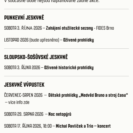
V současné době nejsou naplánované žádné akce.
PUNKEVNÍ JESKYNĚ
SOBOTA 3.
2026
–
Zahájení otužilecké sezony
- FIDES Brno
ŘÍJNA
LISTOPAD 2026 (bude upřesněno)
–
Oživené prohlídky
SLOUPSKO-ŠOŠŮVSKÉ JESKYNĚ
SOBOTA 3. ŘÍJNA 2026
–
Oživené historické prohlídky
JESKYNĚ VÝPUSTEK
ČERVENEC-SRPEN 2026 –
Dětské prohlídky „Medvěd Bruno a stroj času“
–
více info zde
SOBOTA 29. SRPNA 2026 –
Noc netopýrů
SOBOTA 17. ŘÍJNA 2026, 18:00 –
Michal Pavlíček a Trio – koncert