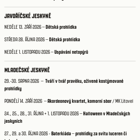
JAVOŘÍČSKÉ JESKYNĚ
NEDĚLE 13. ZÁŘÍ 2026 –
Dětská prohlídka
STŘEDA 28. ŘÍJNA 2026 –
Dětská prohlídka
NEDĚLE 1. LISTOPADU 2026
–
Uspávání netopýrů
MLADEČSKÉ JESKYNĚ
29.-30. SRPNA 2026
–
Tváří v tvář pravěku, oživené kostýmované
prohlídky
PONDĚLÍ 14. ZÁŘÍ 2026
–
Akordeonový kvartet, komorní sbor
/ MK Litovel
24., 25., 28., 31. ŘÍJNA + 1. LISTOPADU 2026
–
Halloween v Mladečských
jeskyních
27., 29. a 30. ŘÍJNA 2026 -
Baterkiáda
–
prohlídky za svitu luceren či