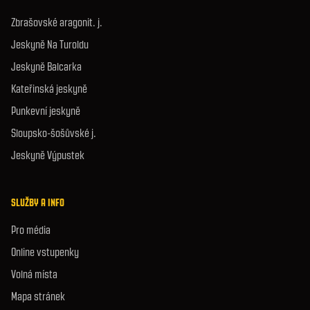
Zbrašovské aragonit. j.
Jeskyně Na Turoldu
Jeskyně Balcarka
Kateřinská jeskyně
Punkevní jeskyně
Sloupsko-šošůvské j.
Jeskyně Výpustek
SLUŽBY A INFO
Pro média
Online vstupenky
Volná místa
Mapa stránek