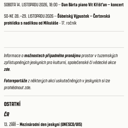
SOBOTA 14. LISTOPADU 2026, 18:00 –
Dan Bárta piano Vít Křišťan – koncert
SO-NE 28.–29. LISTOPADU 2026 –
Ďábelský Výpustek – Čertovská
prohlídka s nadílkou od Mikuláše
- 17. ročník
Informace o
možnostech případného pronájmu
prostor v tuzemských
zpřístupněných jeskyních pro kulturní, společenské či vědecké akce
zde
.
Fotoreportáže
z některých akcí uskutečněných v jeskyních si lze
prohlédnout zde
.
OSTATNÍ
ČR
13. ZÁŘÍ –
Mezinárodní den jeskyní (UNESCO/UIS)