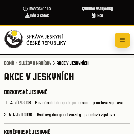
Přejít k hlavnímu obsahu
Otevírací doba
Online vstupenky
Info a ceník
Akce
DOMŮ
SLUŽBY A NABÍDKY
AKCE V JESKYNÍCH
AKCE V JESKYNÍCH
BOZKOVSKÉ JESKYNĚ
11.-14. ZÁŘÍ 2026 – Mezinárodní den jeskyní a krasu - panelová výstava
2.-5. ŘÍJNA 2026 –
Světový den geodiverzity
- panelová výstava
KONĚPRUSKÉ JESKYNĚ