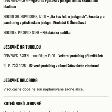
ČERVENEC–ŘÍJEN
–
výtvarná výstava v jeskyni
Tomáš Skalík: Pod
hladinou
SOBOTA 29. SRPNA 2026, 17:00
– „Na kus řeči o jeskyních“. Beseda pro
pamětníky v přístřešku u jeskyní. Přednáší B. Šimečková
SOBOTA 5. PROSINCE 2026 –
Mikulášská nadílka
JESKYNĚ NA TUROLDU
ČERVENEC–SRPEN - pondělky v 19:00
–
Večerní prohlídky při svíčkách
11.-13. ZÁŘÍ 2026 –
Oživené prohlídky v rámci Pálavského vinobraní
JESKYNĚ BALCARKA
V současné době nejsou naplánované žádné akce.
KATEŘINSKÁ JESKYNĚ