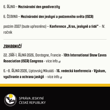
6. ŘÍJNA –
Mezinárodní den geodiverzity
6. ČERVNA –
Mezinárodní den jeskyní a podzemního světa (ISCA)
podzim 2027 (bude upřesněno) –
Konference „Kras, jeskyně a lidé"
- IV.
ročník
ZAHRANIČÍ
22. ZÁŘÍ-1. ŘÍJNA 2026, Dordogne, Francie -
10th International Show Caves
Association (ISCA) Congress
-
více info
6.–8. ŘÍJNA 2026, Liptovský Mikuláš -
16. vedecká konferencia - Výskum,
využívanie a ochrana jaskýň
-
více info