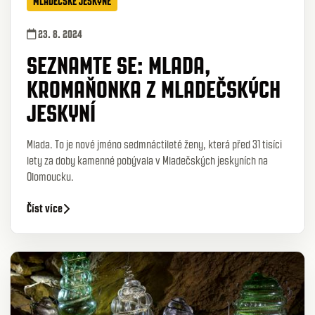
MLADEČSKÉ JESKYNĚ
23. 8. 2024
SEZNAMTE SE: MLADA,
KROMAŇONKA Z MLADEČSKÝCH
JESKYNÍ
Mlada. To je nové jméno sedmnáctileté ženy, která před 31 tisíci
lety za doby kamenné pobývala v Mladečských jeskyních na
Olomoucku.
Číst více