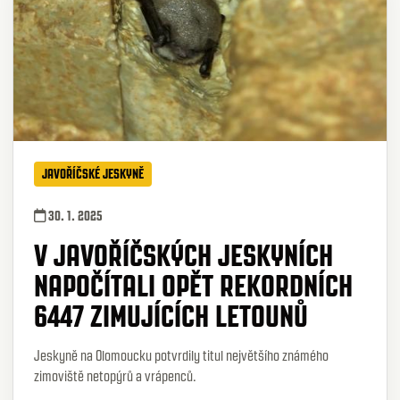
JAVOŘÍČSKÉ JESKYNĚ
30. 1. 2025
V JAVOŘÍČSKÝCH JESKYNÍCH
NAPOČÍTALI OPĚT REKORDNÍCH
6447 ZIMUJÍCÍCH LETOUNŮ
Jeskyně na Olomoucku potvrdily titul největšího známého
zimoviště netopýrů a vrápenců.