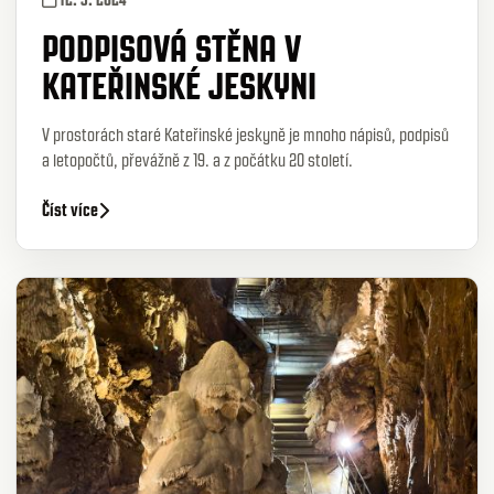
PODPISOVÁ STĚNA V
KATEŘINSKÉ JESKYNI
V prostorách staré Kateřinské jeskyně je mnoho nápisů, podpisů
a letopočtů, převážně z 19. a z počátku 20 století.
Číst více