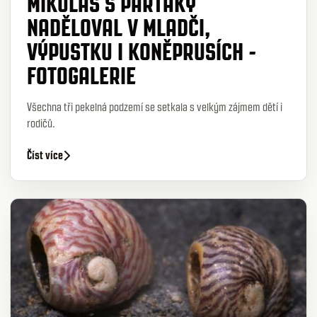
MIKULÁŠ S PARŤÁKY
NADĚLOVAL V MLADČI,
VÝPUSTKU I KONĚPRUSÍCH -
FOTOGALERIE
Všechna tři pekelná podzemí se setkala s velkým zájmem dětí i
rodičů.
Číst více