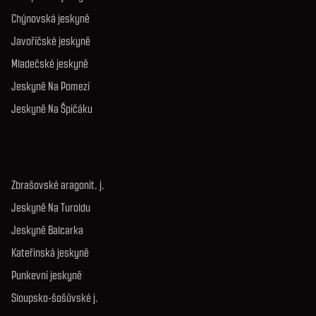
Chýnovská jeskyně
Javoříčské jeskyně
Mladečské jeskyně
Jeskyně Na Pomezí
Jeskyně Na Špičáku
Zbrašovské aragonit. j.
Jeskyně Na Turoldu
Jeskyně Balcarka
Kateřinská jeskyně
Punkevní jeskyně
Sloupsko-šošůvské j.