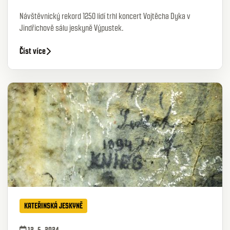
Návštěvnický rekord 1250 lidí trhl koncert Vojtěcha Dyka v
Jindřichově sálu jeskyně Výpustek.
Číst více
KATEŘINSKÁ JESKYNĚ
12. 5. 2024