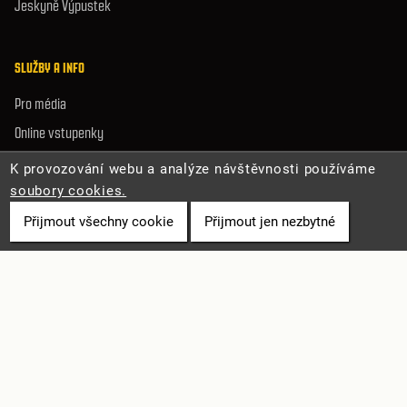
Jeskyně Výpustek
SLUŽBY A INFO
Pro média
Online vstupenky
Volná místa
K provozování webu a analýze návštěvnosti používáme
Mapa stránek
soubory cookies.
Prohlášení o přístupnosti
Přijmout všechny cookie
Přijmout jen nezbytné
Ochrana osobních údajů
Zásady cookies
© 2026 Správa jeskyní České republiky. Všechna práva vyhrazena.