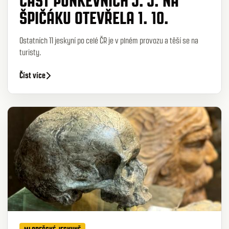
ČÁST PUNKEVNÍCH J. J. NA
ŠPIČÁKU OTEVŘELA 1. 10.
Ostatních 11 jeskyní po celé ČR je v plném provozu a těší se na
turisty.
Číst více