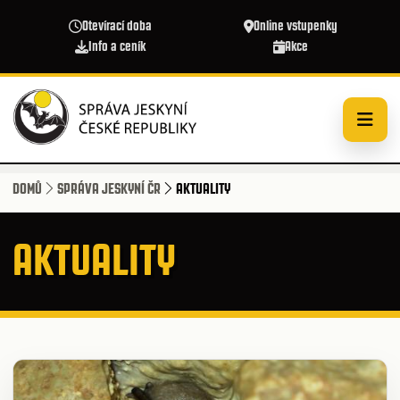
Přejít k hlavnímu obsahu
Otevírací doba
Online vstupenky
Info a ceník
Akce
DOMŮ
SPRÁVA JESKYNÍ ČR
AKTUALITY
AKTUALITY