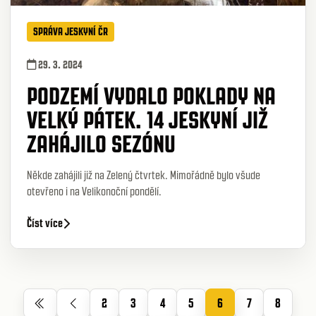
SPRÁVA JESKYNÍ ČR
29. 3. 2024
PODZEMÍ VYDALO POKLADY NA
VELKÝ PÁTEK. 14 JESKYNÍ JIŽ
ZAHÁJILO SEZÓNU
Někde zahájili již na Zelený čtvrtek. Mimořádně bylo všude
otevřeno i na Velikonoční pondělí.
Číst více
2
3
4
5
6
7
8