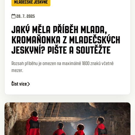
MLADEČSKÉ JESKYNĚ
28. 7. 2025
JAKÝ MĚLA PŘÍBĚH MLADA,
KROMAŇONKA Z MLADEČSKÝCH
JESKYNÍ? PIŠTE A SOUTĚŽTE
Rozsah příběhu je omezen na maximálně 1800 znaků včetně
mezer.
Číst více