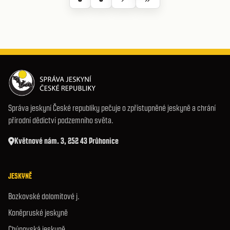
Číst více
1
2
3
4
5
6
7
8
9
Správa jeskyní České republiky pečuje o zpřístupněné jeskyně a chrání
přírodní dědictví podzemního světa.