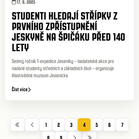
JESKYNĚ NA ŠPIČÁKU
17. 6. 2025
STUDENTI HLEDAJÍ STŘÍPKY Z
PRVNÍHO ZPŘÍSTUPNĚNÍ
JESKYNĚ NA ŠPIČÁKU PŘED 140
LETY
Sedmý ročník T-expedice Jeseníky – badatelské akce pro
nadané studenty středních a základních škol – organizuje
Vlastivědné muzeum Jesenicka