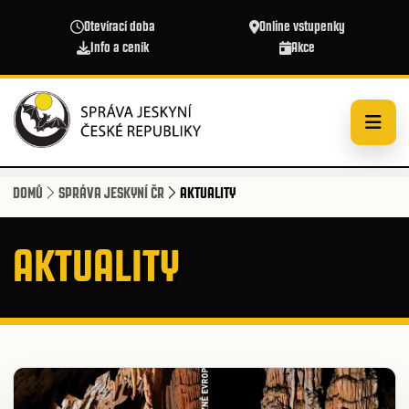
Přejít k hlavnímu obsahu
Otevírací doba
Online vstupenky
Info a ceník
Akce
DOMŮ
SPRÁVA JESKYNÍ ČR
AKTUALITY
AKTUALITY