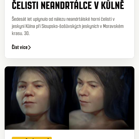
ČELISTI NEANDRTÁLCE V KŮLNĚ
Šedesát let uplynulo od nálezu neandrtálské horní čelisti v
jeskyni Kůlna při Sloupsko-šošůvských jeskyních v Moravském
krasu. 30.
Číst více