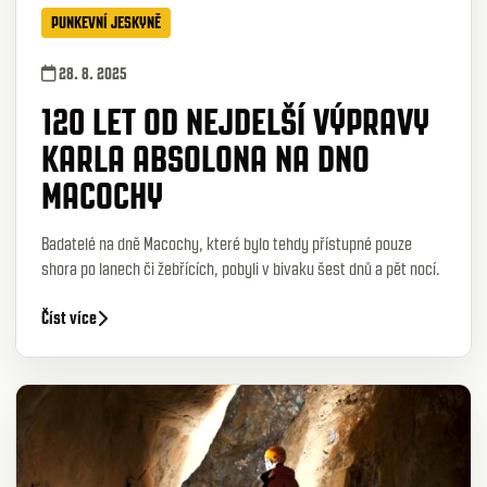
PUNKEVNÍ JESKYNĚ
28. 8. 2025
120 LET OD NEJDELŠÍ VÝPRAVY
KARLA ABSOLONA NA DNO
MACOCHY
Badatelé na dně Macochy, které bylo tehdy přístupné pouze
shora po lanech či žebřících, pobyli v bivaku šest dnů a pět nocí.
Číst více