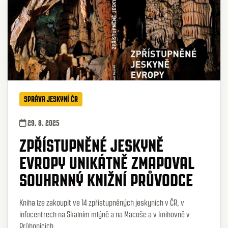
SPRÁVA JESKYNÍ ČR
29. 8. 2025
ZPŘÍSTUPNĚNÉ JESKYNĚ
EVROPY UNIKÁTNĚ ZMAPOVAL
SOUHRNNÝ KNIŽNÍ PRŮVODCE
Kniha lze zakoupit ve 14 zpřístupněných jeskyních v ČR, v
infocentrech na Skalním mlýně a na Macoše a v knihovně v
Průhonicích.