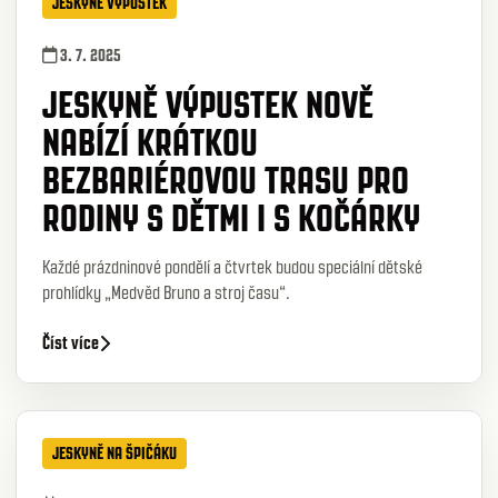
JESKYNĚ VÝPUSTEK
3. 7. 2025
JESKYNĚ VÝPUSTEK NOVĚ
NABÍZÍ KRÁTKOU
BEZBARIÉROVOU TRASU PRO
RODINY S DĚTMI I S KOČÁRKY
Každé prázdninové pondělí a čtvrtek budou speciální dětské
prohlídky „Medvěd Bruno a stroj času“.
Číst více