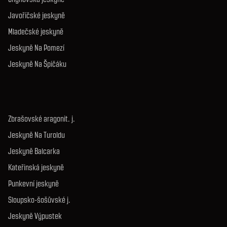
Květnové nám. 3, 252 43 Průhonice
JESKYNĚ
Bozkovské dolomitové j.
Koněpruské jeskyně
Chýnovská jeskyně
Javoříčské jeskyně
Mladečské jeskyně
Jeskyně Na Pomezí
Jeskyně Na Špičáku
Zbrašovské aragonit. j.