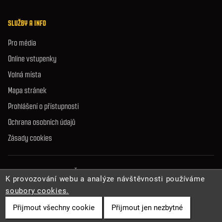
Jeskyně Na Turoldu
Jeskyně Balcarka
Kateřinská jeskyně
Punkevní jeskyně
Sloupsko-šošůvské j.
Jeskyně Výpustek
SLUŽBY A INFO
Pro média
Online vstupenky
Volná místa
K provozování webu a analýze návštěvnosti používáme
Mapa stránek
soubory cookies.
Prohlášení o přístupnosti
Přijmout všechny cookie
Přijmout jen nezbytné