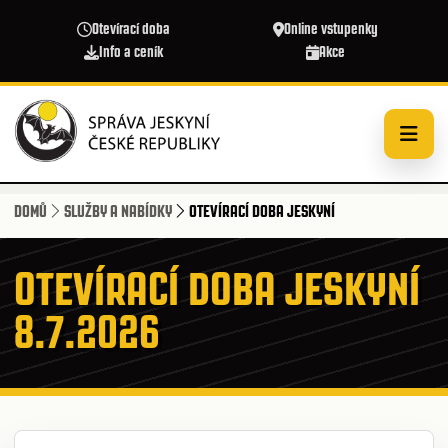
Přejít k hlavnímu obsahu
Otevírací doba
Online vstupenky
Info a ceník
Akce
DOMŮ
SLUŽBY A NABÍDKY
OTEVÍRACÍ DOBA JESKYNÍ
OTEVÍRACÍ DOBA JESKYNÍ
8.7.2026