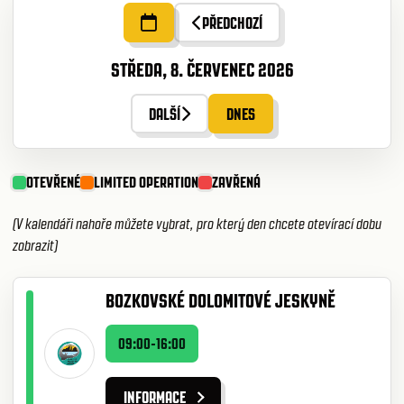
PŘEDCHOZÍ
STŘEDA, 8. ČERVENEC 2026
DALŠÍ
DNES
OTEVŘENÉ
LIMITED OPERATION
ZAVŘENÁ
(V kalendáři nahoře můžete vybrat, pro který den chcete otevírací dobu
zobrazit)
BOZKOVSKÉ DOLOMITOVÉ JESKYNĚ
09:00-16:00
INFORMACE