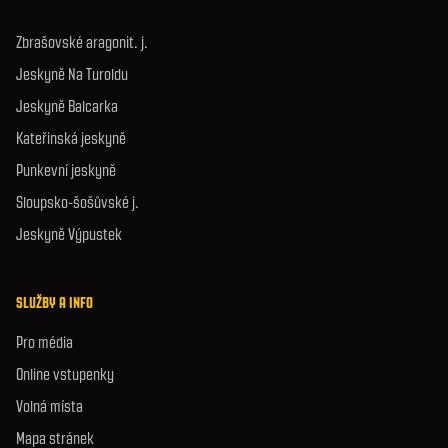
Zbrašovské aragonit. j.
Jeskyně Na Turoldu
Jeskyně Balcarka
Kateřinská jeskyně
Punkevní jeskyně
Sloupsko-šošůvské j.
Jeskyně Výpustek
SLUŽBY A INFO
Pro média
Online vstupenky
Volná místa
Mapa stránek