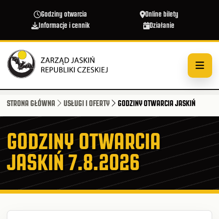
Przejdź do treści
Godziny otwarcia
Online bilety
Informacje i cennik
Działanie
STRONA GŁÓWNA
USŁUGI I OFERTY
GODZINY OTWARCIA JASKIŃ
GODZINY OTWARCIA
JASKIŃ 7.8.2026