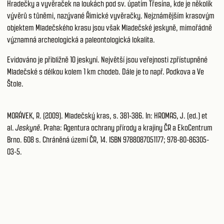
Hradečky a vyvěraček na loukách pod sv. úpatím Třesína, kde je několik
vývěrů s tůněmi, nazývané Řimické vyvěračky. Nejznámějším krasovým
objektem Mladečského krasu jsou však Mladečské jeskyně, mimořádně
významná archeologická a paleontologická lokalita.
Evidováno je přibližně 10 jeskyní. Největší jsou veřejnosti zpřístupněné
Mladečské s délkou kolem 1 km chodeb. Dále je to např. Podkova a Ve
Štole.
MORÁVEK, R. (2009). Mladečský kras, s. 381-386. In: HROMAS, J. (ed.) et
al.
Jeskyně
. Praha: Agentura ochrany přírody a krajiny ČR a EkoCentrum
Brno. 608 s. Chráněná území ČR, 14. ISBN 9788087051177; 978-80-86305-
03-5.