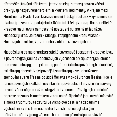
především jílovými břidlicemi, je tektonický. Krasový povrch zčásti
překrývají nezpevněné terciérní a kvartérní sedimenty. V krajině mezi
Měrotínem a Mladčí tvoří krasové území krátký hřbet zsz.–vjv. směru se
skalnatými svahy zapadajícími k SV do údolí řeky Moravy. Pro specifické
krasové rysy, jevy a samostatné postavení byl pro ně přijat název
Mladečský kras. Je řazen k subtypu rozptýleného krasu vrásno-
zlomových struktur, vytvořeného v oblasti izolovaných ker.
Mladečský kras má charakteristické povrchové i podzemní krasové jevy.
Z povrchových jsou na vápencových výchozech a v opuštěných lomech
především škrapy, a to jak formy počátečních škrapových rýh a kanálků,
tak škrapy obecné. Nejvýraznější jsou škrapy v sv., obnaženém
zlomovém svahu Třesína do údolí Moravy a v okolí vrcholu Třesína, kde je
na nesouvislých skalkách nevelké škrapové pole. Intenzivně zkrasovělý
povrch vápenců je obnažen skrývkami v lomech. Závrty a jim podobné
deprese nejsou v Mladečském krasu hojné. Ojedinělé jsou menší mísovité
a mělké trychtýřovité závrty ve vrcholové části a na západním i
východním svahu Třesína, některé z nich mohou být starými
příležitostnými výlomy vápence k místnímu pálení vápna a stavbě