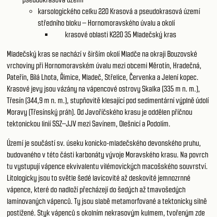
karsologického celku 220
Krasová a pseudokrasová území
středního bloku – Hornomoravského úvalu a okolí
krasové oblasti K220 35
Mladečský kras
Mladečský kras se nachází v širším okolí Mladče na okraji Bouzovské
vrchoviny při Hornomoravském úvalu mezi obcemi Měrotín, Hradečná,
Pateřín, Bílá Lhota, Řimice, Mladeč, Střelice, Červenka a Jelení kopec.
Krasové jevy jsou vázány na vápencové ostrovy Skalka (335 m n. m.),
Třesín (344,9 m n. m.), stupňovitě klesající pod sedimentární výplně údolí
Moravy (Třesínský práh). Od Javoříčského krasu je oddělen příčnou
tektonickou linií SSZ–JJV mezi Savínem, Olešnicí a Podolím.
Území je součástí sv. úseku konicko-mladečského devonského pruhu,
budovaného v této části karbonáty vývoje Moravského krasu. Na povrch
tu vystupují vápence ekvivalentu vilémovických macošského souvrství.
Litologicky jsou to světle šedé lavicovité až deskovité jemnozrnné
vápence, které do nadloží přecházejí do šedých až tmavošedých
laminovaných vápenců. Ty jsou slabě metamorfované a tektonicky silně
postižené. Styk vápenců s okolním nekrasovým kulmem, tvořeným zde