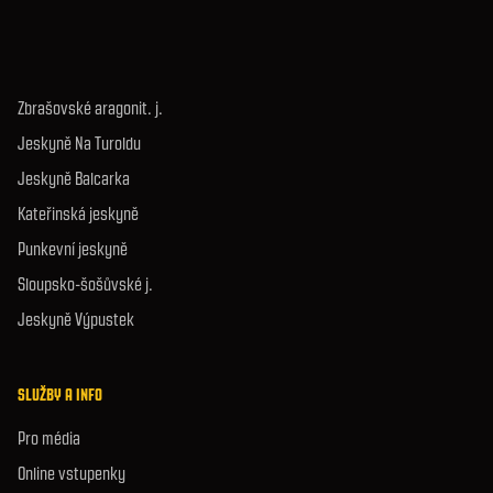
Zbrašovské aragonit. j.
Jeskyně Na Turoldu
Jeskyně Balcarka
Kateřinská jeskyně
Punkevní jeskyně
Sloupsko-šošůvské j.
Jeskyně Výpustek
SLUŽBY A INFO
Pro média
Online vstupenky