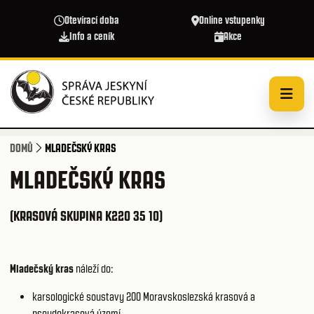
Přejít k hlavnímu obsahu
Otevírací doba
Online vstupenky
Info a ceník
Akce
DOMŮ
MLADEČSKÝ KRAS
MLADEČSKÝ KRAS
(KRASOVÁ SKUPINA K220 35 10)
Mladečský kras
náleží do:
karsologické soustavy 200
Moravskoslezská krasová a
pseudokrasová území