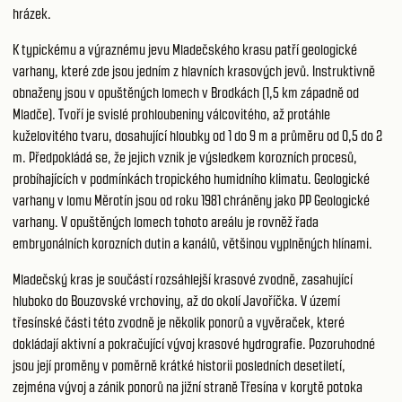
hrázek.
K typickému a výraznému jevu Mladečského krasu patří geologické
varhany, které zde jsou jedním z hlavních krasových jevů. Instruktivně
obnaženy jsou v opuštěných lomech v Brodkách (1,5 km západně od
Mladče). Tvoří je svislé prohloubeniny válcovitého, až protáhle
kuželovitého tvaru, dosahující hloubky od 1 do 9 m a průměru od 0,5 do 2
m. Předpokládá se, že jejich vznik je výsledkem korozních procesů,
probíhajících v podmínkách tropického humidního klimatu. Geologické
varhany v lomu Měrotín jsou od roku 1981 chráněny jako PP Geologické
varhany. V opuštěných lomech tohoto areálu je rovněž řada
embryonálních korozních dutin a kanálů, většinou vyplněných hlínami.
Mladečský kras je součástí rozsáhlejší krasové zvodně, zasahující
hluboko do Bouzovské vrchoviny, až do okolí Javoříčka. V území
třesínské části této zvodně je několik ponorů a vyvěraček, které
dokládají aktivní a pokračující vývoj krasové hydrografie. Pozoruhodné
jsou její proměny v poměrně krátké historii posledních desetiletí,
zejména vývoj a zánik ponorů na jižní straně Třesína v korytě potoka