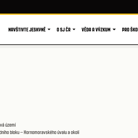
NAVŠTIVTE JESKYNĚ
O SJ ČR
VĚDA A VÝZKUM
PRO ŠKO
vá území
ního bloku – Hornomoravského úvalu a okolí