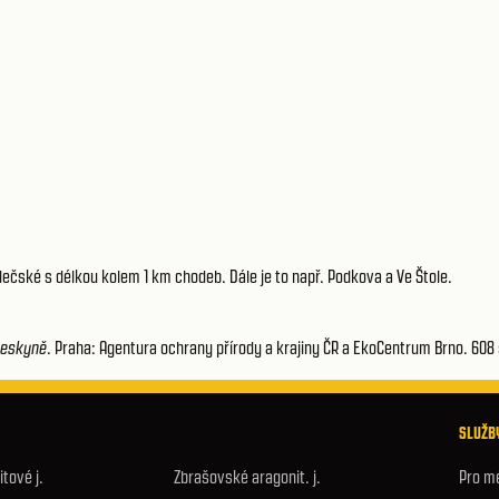
adečské s délkou kolem 1 km chodeb. Dále je to např. Podkova a Ve Štole.
eskyně
. Praha: Agentura ochrany přírody a krajiny ČR a EkoCentrum Brno. 608
SLUŽBY
tové j.
Zbrašovské aragonit. j.
Pro m