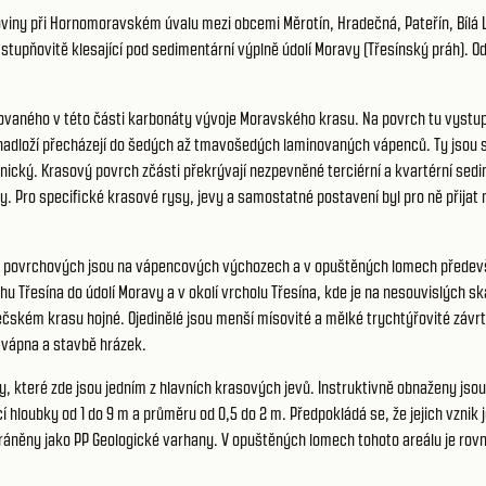
viny při Hornomoravském úvalu mezi obcemi Měrotín, Hradečná, Pateřín, Bílá Lh
stupňovitě klesající pod sedimentární výplně údolí Moravy (Třesínský práh). O
vaného v této části karbonáty vývoje Moravského krasu. Na povrch tu vystup
o nadloží přecházejí do šedých až tmavošedých laminovaných vápenců. Ty jsou 
ický. Krasový povrch zčásti překrývají nezpevněné terciérní a kvartérní sedi
y. Pro specifické krasové rysy, jevy a samostatné postavení byl pro ně přija
Z povrchových jsou na vápencových výchozech a v opuštěných lomech předevší
 Třesína do údolí Moravy a v okolí vrcholu Třesína, kde je na nesouvislých s
ském krasu hojné. Ojedinělé jsou menší mísovité a mělké trychtýřovité závrt
 vápna a stavbě hrázek.
 které zde jsou jedním z hlavních krasových jevů. Instruktivně obnaženy jsou
cí hloubky od 1 do 9 m a průměru od 0,5 do 2 m. Předpokládá se, že jejich vzni
hráněny jako PP Geologické varhany. V opuštěných lomech tohoto areálu je rov