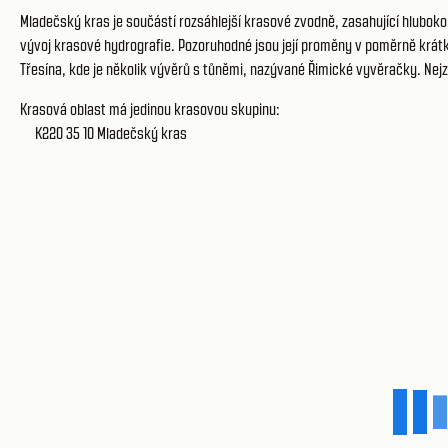
Mladečský kras je součástí rozsáhlejší krasové zvodně, zasahující hluboko 
vývoj krasové hydrografie. Pozoruhodné jsou její proměny v poměrně krátké
Třesína, kde je několik vývěrů s tůněmi, nazývané Řimické vyvěračky. N
Krasová oblast má jedinou krasovou skupinu:
K220 35 10
Mladečský kras