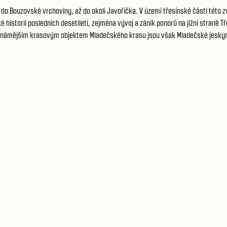
do Bouzovské vrchoviny, až do okolí Javoříčka. V území třesínské části této zv
 historii posledních desetiletí, zejména vývoj a zánik ponorů na jižní straně
ejznámějším krasovým objektem Mladečského krasu jsou však Mladečské jeskyn