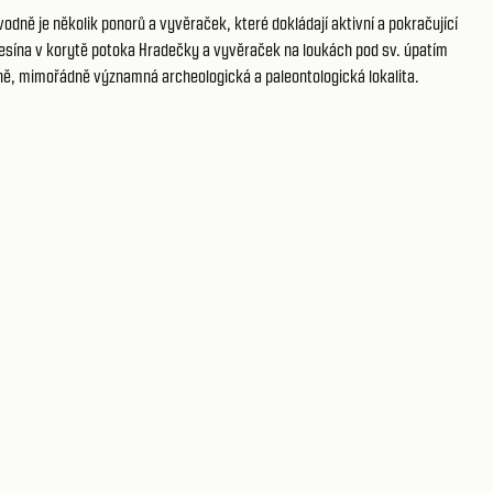
odně je několik ponorů a vyvěraček, které dokládají aktivní a pokračující
 Třesína v korytě potoka Hradečky a vyvěraček na loukách pod sv. úpatím
ě, mimořádně významná archeologická a paleontologická lokalita.