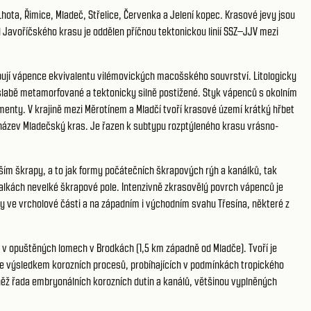
ota, Řimice, Mladeč, Střelice, Červenka a Jelení kopec. Krasové jevy jsou
d Javoříčského krasu je oddělen příčnou tektonickou linií SSZ–JJV mezi
ují vápence ekvivalentu vilémovických macošského souvrství. Litologicky
slabě metamorfované a tektonicky silně postižené. Styk vápenců s okolním
menty. V krajině mezi Měrotínem a Mladčí tvoří krasové území krátký hřbet
t název Mladečský kras. Je řazen k subtypu rozptýleného krasu vrásno-
m škrapy, a to jak formy počátečních škrapových rýh a kanálků, tak
kalkách nevelké škrapové pole. Intenzivně zkrasovělý povrch vápenců je
y ve vrcholové části a na západním i východním svahu Třesína, některé z
 v opuštěných lomech v Brodkách (1,5 km západně od Mladče). Tvoří je
k je výsledkem korozních procesů, probíhajících v podmínkách tropického
něž řada embryonálních korozních dutin a kanálů, většinou vyplněných