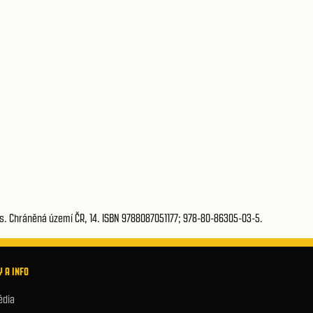
 s. Chráněná území ČR, 14. ISBN 9788087051177; 978-80-86305-03-5.
 A INFO
édia