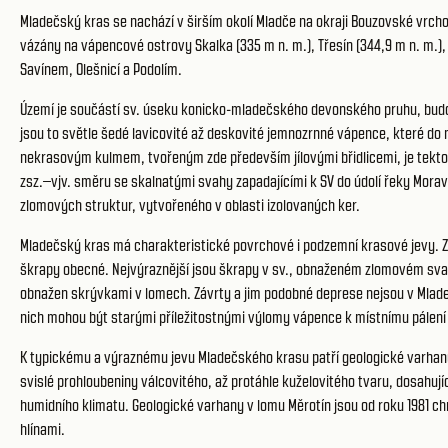
Mladečský kras se nachází v širším okolí Mladče na okraji Bouzovské vrcho
vázány na vápencové ostrovy Skalka (335 m n. m.), Třesín (344,9 m n. m.), 
Savínem, Olešnicí a Podolím.
Území je součástí sv. úseku konicko-mladečského devonského pruhu, budo
jsou to světle šedé lavicovité až deskovité jemnozrnné vápence, které d
nekrasovým kulmem, tvořeným zde především jílovými břidlicemi, je tekton
zsz.–vjv. směru se skalnatými svahy zapadajícími k SV do údolí řeky Morav
zlomových struktur, vytvořeného v oblasti izolovaných ker.
Mladečský kras má charakteristické povrchové i podzemní krasové jevy. 
škrapy obecné. Nejvýraznější jsou škrapy v sv., obnaženém zlomovém svahu
obnažen skrývkami v lomech. Závrty a jim podobné deprese nejsou v Mladeč
nich mohou být starými příležitostnými výlomy vápence k místnímu pálení
K typickému a výraznému jevu Mladečského krasu patří geologické varhany,
svislé prohloubeniny válcovitého, až protáhle kuželovitého tvaru, dosahují
humidního klimatu. Geologické varhany v lomu Měrotín jsou od roku 1981 c
hlínami.