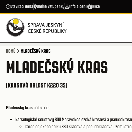
Přejít k hlavnímu obsahu
Otevírací doba
Online vstupenky
Info a ceník
Akce
DOMŮ
MLADEČSKÝ KRAS
MLADEČSKÝ KRAS
(KRASOVÁ OBLAST K220 35)
Mladečský kras
náleží do:
karsologické soustavy 200
Moravskoslezská krasová a pseudokraso
karsologického celku 220
Krasová a pseudokrasová území střed