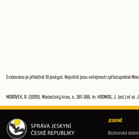
Evidováno je přibližně 10 jeskyní. Největší jsou veřejnosti zpřístupněné Ml
MORÁVEK, R. (2009). Mladečský kras, s. 381-386. In: HROMAS, J. (ed.) et al.
J
JESKYNĚ
Bozkovské dolomi