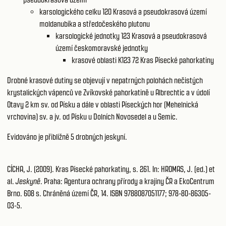
karsologického celku 120
Krasová a pseudokrasová území
moldanubika a středočeského plutonu
karsologické jednotky 123
Krasová a pseudokrasová
území českomoravské jednotky
krasové oblasti K123 72
Kras Písecké pahorkatiny
Drobné krasové dutiny se objevují v nepatrných polohách nečistých
krystalických vápenců ve Zvíkovské pahorkatině u Albrechtic a v údolí
Otavy 2 km sv. od Písku a dále v oblasti Píseckých hor (Mehelnická
vrchovina) sv. a jv. od Písku u Dolních Novosedel a u Semic.
Evidováno je přibližně 5 drobných jeskyní.
CÍCHA, J. (2009). Kras Písecké pahorkatiny, s. 261. In: HROMAS, J. (ed.) et
al.
Jeskyně
. Praha: Agentura ochrany přírody a krajiny ČR a EkoCentrum
Brno. 608 s. Chráněná území ČR, 14. ISBN 9788087051177; 978-80-86305-
03-5.