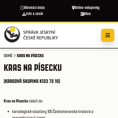
Přejít k hlavnímu obsahu
Otevírací doba
Online vstupenky
Info a ceník
Akce
DOMŮ
KRAS NA PÍSECKU
KRAS NA PÍSECKU
(KRASOVÁ SKUPINA K123 72 10)
Kras na Písecku
náleží do:
karsologické soustavy 100
Českomoravská krasová a
pseudokrasová území