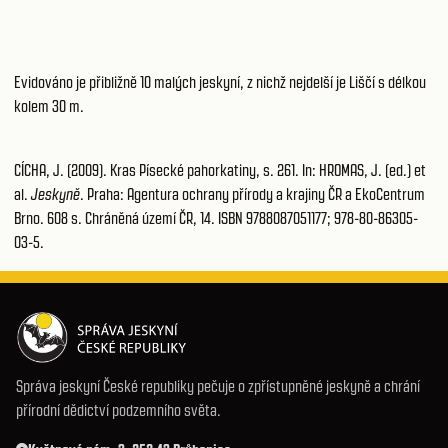
Evidováno je přibližně 10 malých jeskyní, z nichž nejdelší je Liščí s délkou
kolem 30 m.
CÍCHA, J. (2009). Kras Písecké pahorkatiny, s. 261. In: HROMAS, J. (ed.) et
al.
Jeskyně
. Praha: Agentura ochrany přírody a krajiny ČR a EkoCentrum
Brno. 608 s. Chráněná území ČR, 14. ISBN 9788087051177; 978-80-86305-
03-5.
Správa jeskyní České republiky pečuje o zpřístupněné jeskyně a chrání
přírodní dědictví podzemního světa.