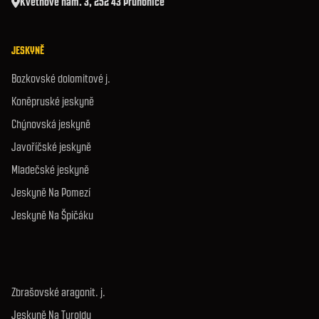
Květnové nám. 3, 252 43 Průhonice
JESKYNĚ
Bozkovské dolomitové j.
Koněpruské jeskyně
Chýnovská jeskyně
Javoříčské jeskyně
Mladečské jeskyně
Jeskyně Na Pomezí
Jeskyně Na Špičáku
Zbrašovské aragonit. j.
Jeskyně Na Turoldu