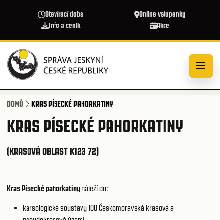
Přejít k hlavnímu obsahu
Otevírací doba
Online vstupenky
Info a ceník
Akce
DOMŮ
KRAS PÍSECKÉ PAHORKATINY
KRAS PÍSECKÉ PAHORKATINY
(KRASOVÁ OBLAST K123 72)
Kras Písecké pahorkatiny
náleží do:
karsologické soustavy 100
Českomoravská krasová a
pseudokrasová území