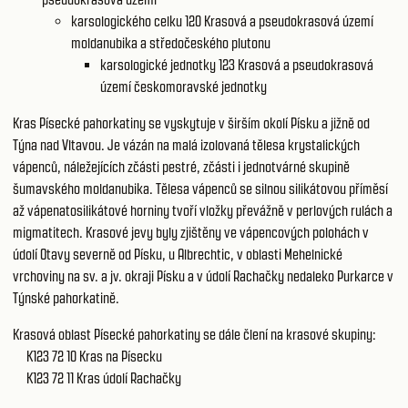
karsologického celku 120
Krasová a pseudokrasová území
moldanubika a středočeského plutonu
karsologické jednotky 123
Krasová a pseudokrasová
území českomoravské jednotky
Kras Písecké pahorkatiny se vyskytuje v širším okolí Písku a jižně od
Týna nad Vltavou. Je vázán na malá izolovaná tělesa krystalických
vápenců, náležejících zčásti pestré, zčásti i jednotvárné skupině
šumavského moldanubika. Tělesa vápenců se silnou silikátovou příměsí
až vápenatosilikátové horniny tvoří vložky převážně v perlových rulách a
migmatitech. Krasové jevy byly zjištěny ve vápencových polohách v
údolí Otavy severně od Písku, u Albrechtic, v oblasti Mehelnické
vrchoviny na sv. a jv. okraji Písku a v údolí Rachačky nedaleko Purkarce v
Týnské pahorkatině.
Krasová oblast Písecké pahorkatiny se dále člení na krasové skupiny:
K123 72 10
Kras na Písecku
K123 72 11
Kras údolí Rachačky