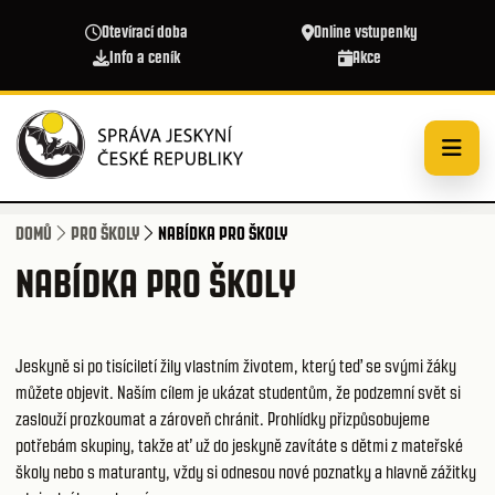
Přejít k hlavnímu obsahu
Otevírací doba
Online vstupenky
Info a ceník
Akce
DOMŮ
PRO ŠKOLY
NABÍDKA PRO ŠKOLY
NABÍDKA PRO ŠKOLY
Jeskyně si po tisíciletí žily vlastním životem, který teď se svými žáky
můžete objevit. Naším cílem je ukázat studentům, že podzemní svět si
zaslouží prozkoumat a zároveň chránit. Prohlídky přizpůsobujeme
potřebám skupiny, takže ať už do jeskyně zavítáte s dětmi z mateřské
školy nebo s maturanty, vždy si odnesou nové poznatky a hlavně zážitky