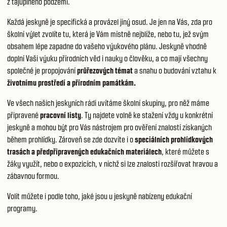
z tajuplného podzemí.
Každá jeskyně je specifická a provázel jiný osud. Je jen na Vás, zda pro
školní výlet zvolíte tu, která je Vám místně nejblíže, nebo tu, jež svým
obsahem lépe zapadne do vašeho výukového plánu. Jeskyně vhodně
doplní Vaši výuku přírodních věd i nauky o člověku, a co mají všechny
společné je propojování
průřezových témat
a snahu o budování vztahu k
životnímu prostředí a přírodním památkám.
Ve všech našich jeskyních rádi uvítáme školní skupiny, pro něž máme
připravené
pracovní listy
. Ty najdete volně ke stažení vždy u konkrétní
jeskyně a mohou být pro Vás nástrojem pro ověření znalostí získaných
během prohlídky. Zároveň se zde dozvíte i o
speciálních prohlídkových
trasách a předpřipravených edukačních materiálech
, které můžete s
žáky využít, nebo o expozicích, v nichž si lze znalosti rozšiřovat hravou a
zábavnou formou.
Volit můžete i podle toho, jaké jsou u jeskyně nabízeny edukační
programy.