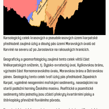
Karsologický celek krasových a pseudokrasových území karpatské
předhlubně zaujímá úzký a dlouhý pás území Moravských úvalů od
Karviné na severu až po Jaroslavice na rakouských hranicích.
Geograficky a geomorfologicky zaujímá tento celek větší část
Vněkarpatských sníženin, tj. Dyjsko-svratecký úval, Vyškovskou bránu,
východní část Hornomoravského úvalu, Moravskou bránu a Ostravskou
pánev. Geologicky tento celek tvoří úzký pás předhlubně Západních
Karpat, vyplněné neogenními mořskými sedimenty, nasedajícími na
starší podložní horniny Českého masivu. Psefitické a psamitické
sedimenty této jednotky jsou zčásti překryty kvartérními písky a
štěrkopísky převážně fluviálního původu.