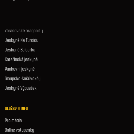
Zbrašovské aragonit. j.
Jeskyně Na Turoldu
Jeskyně Balcarka
Kateřinská jeskyně
Punkevní jeskyně
Sloupsko-šošůvské j.
Jeskyně Výpustek
SLUŽBY A INFO
Pro média
Online vstupenky