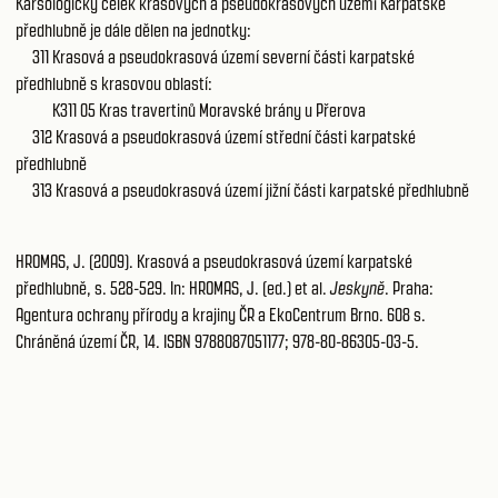
Karsologický celek krasových a pseudokrasových území Karpatské
předhlubně je dále dělen na jednotky:
311
Krasová a pseudokrasová území severní části karpatské
předhlubně
s krasovou oblastí:
K311 05
Kras travertinů Moravské brány u Přerova
312
Krasová a pseudokrasová území střední části karpatské
předhlubně
313
Krasová a pseudokrasová území jižní části karpatské předhlubně
HROMAS, J. (2009). Krasová a pseudokrasová území karpatské
předhlubně, s. 528-529. In: HROMAS, J. (ed.) et al.
Jeskyně
. Praha:
Agentura ochrany přírody a krajiny ČR a EkoCentrum Brno. 608 s.
Chráněná území ČR, 14. ISBN 9788087051177; 978-80-86305-03-5.