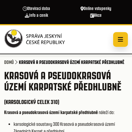
Přejít k hlavnímu obsahu
Otevírací doba
Online vstupenky
Info a ceník
Akce
DOMŮ
KRASOVÁ A PSEUDOKRASOVÁ ÚZEMÍ KARPATSKÉ PŘEDHLUBNĚ
KRASOVÁ A PSEUDOKRASOVÁ
ÚZEMÍ KARPATSKÉ PŘEDHLUBNĚ
(KARSOLOGICKÝ CELEK 310)
Krasová a pseudokrasová území karpatské předhlubně
náleží do:
karsologické soustavy 300
Krasová a pseudokrasová území
Západních Karpat a předhlubní