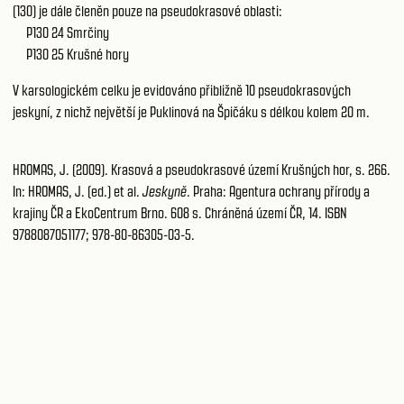
(130) je dále členěn pouze na pseudokrasové oblasti:
P130 24 Smrčiny
P130 25 Krušné hory
V karsologickém celku je evidováno přibližně 10 pseudokrasových
jeskyní, z nichž největší je Puklinová na Špičáku s délkou kolem 20 m.
HROMAS, J. (2009). Krasová a pseudokrasové území Krušných hor, s. 266.
In: HROMAS, J. (ed.) et al.
Jeskyně
. Praha: Agentura ochrany přírody a
krajiny ČR a EkoCentrum Brno. 608 s. Chráněná území ČR, 14. ISBN
9788087051177; 978-80-86305-03-5.