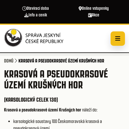
Přejít k hlavnímu obsahu
Otevírací doba
Online vstupenky
Info a ceník
Akce
DOMŮ
KRASOVÁ A PSEUDOKRASOVÉ ÚZEMÍ KRUŠNÝCH HOR
KRASOVÁ A PSEUDOKRASOVÉ
ÚZEMÍ KRUŠNÝCH HOR
(KARSOLOGICKÝ CELEK 130)
Krasová a pseudokrasové území Krušných hor
náleží do:
karsologické soustavy 100
Českomoravská krasová a
pseudokrasová území