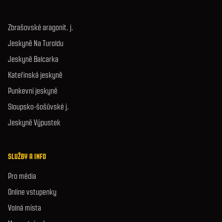
Zbrašovské aragonit. j.
Jeskyně Na Turoldu
Jeskyně Balcarka
Kateřinská jeskyně
Punkevní jeskyně
Sloupsko-šošůvské j.
Jeskyně Výpustek
SLUŽBY A INFO
Pro média
Online vstupenky
Volná místa