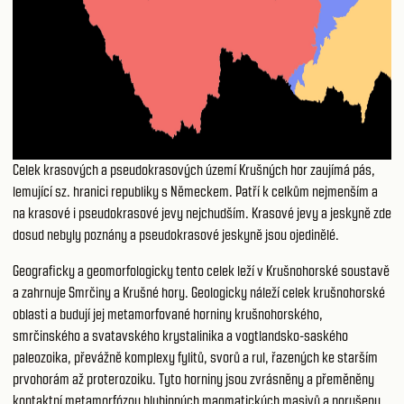
Celek krasových a pseudokrasových území Krušných hor zaujímá pás,
lemující sz. hranici republiky s Německem. Patří k celkům nejmenším a
na krasové i pseudokrasové jevy nejchudším. Krasové jevy a jeskyně zde
dosud nebyly poznány a pseudokrasové jeskyně jsou ojedinělé.
Geograficky a geomorfologicky tento celek leží v Krušnohorské soustavě
a zahrnuje Smrčiny a Krušné hory. Geologicky náleží celek krušnohorské
oblasti a budují jej metamorfované horniny krušnohorského,
smrčinského a svatavského krystalinika a vogtlandsko-saského
paleozoika, převážně komplexy fylitů, svorů a rul, řazených ke starším
prvohorám až proterozoiku. Tyto horniny jsou zvrásněny a přeměněny
kontaktní metamorfózou hlubinných magmatických masivů a porušeny