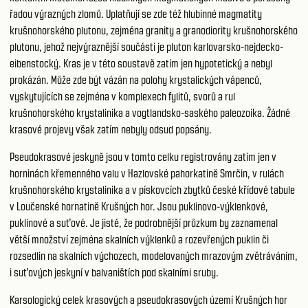
řadou výrazných zlomů. Uplatňují se zde též hlubinné magmatity
krušnohorského plutonu, zejména granity a granodiority krušnohorského
plutonu, jehož nejvýraznější součástí je pluton karlovarsko-nejdecko-
eibenstocký. Kras je v této soustavě zatím jen hypotetický a nebyl
prokázán. Může zde být vázán na polohy krystalických vápenců,
vyskytujících se zejména v komplexech fylitů, svorů a rul
krušnohorského krystalinika a vogtlandsko-saského paleozoika. Žádné
krasové projevy však zatím nebyly odsud popsány.
Pseudokrasové jeskyně jsou v tomto celku registrovány zatím jen v
horninách křemenného valu v Hazlovské pahorkatině Smrčin, v rulách
krušnohorského krystalinika a v pískovcích zbytků české křídové tabule
v Loučenské hornatině Krušných hor. Jsou puklinovo-výklenkové,
puklinové a suťové. Je jisté, že podrobnější průzkum by zaznamenal
větší množství zejména skalních výklenků a rozevřených puklin či
rozsedlin na skalních výchozech, modelovaných mrazovým zvětráváním,
i suťových jeskyní v balvaništích pod skalními sruby.
Karsologický celek krasových a pseudokrasových území Krušných hor