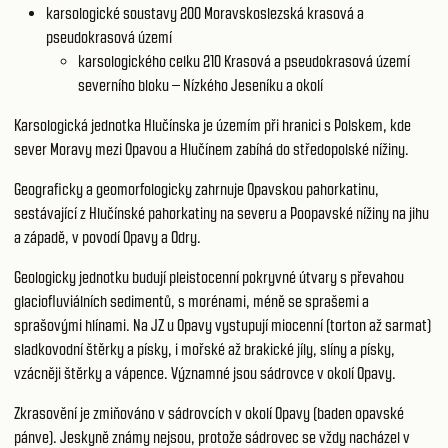
karsologické soustavy 200
Moravskoslezská krasová a
pseudokrasová území
karsologického celku 210
Krasová a pseudokrasová území
severního bloku – Nízkého Jeseníku a okolí
Karsologická jednotka Hlučínska je územím při hranici s Polskem, kde
sever Moravy mezi Opavou a Hlučínem zabíhá do středopolské nížiny.
Geograficky a geomorfologicky zahrnuje Opavskou pahorkatinu,
sestávající z Hlučínské pahorkatiny na severu a Poopavské nížiny na jihu
a západě, v povodí Opavy a Odry.
Geologicky jednotku budují pleistocenní pokryvné útvary s převahou
glaciofluviálních sedimentů, s morénami, méně se sprašemi a
sprašovými hlínami. Na JZ u Opavy vystupují miocenní (torton až sarmat)
sladkovodní štěrky a písky, i mořské až brakické jíly, slíny a písky,
vzácněji štěrky a vápence. Významné jsou sádrovce v okolí Opavy.
Zkrasovění je zmiňováno v sádrovcích v okolí Opavy (baden opavské
pánve). Jeskyně známy nejsou, protože sádrovec se vždy nacházel v