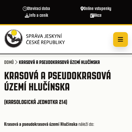
Přejít k hlavnímu obsahu
Otevírací doba
Online vstupenky
Info a ceník
Akce
DOMŮ
KRASOVÁ A PSEUDOKRASOVÁ ÚZEMÍ HLUČÍNSKA
KRASOVÁ A PSEUDOKRASOVÁ
ÚZEMÍ HLUČÍNSKA
(KARSOLOGICKÁ JEDNOTKA 214)
Krasová a pseudokrasová území Hlučínska
náleží do: