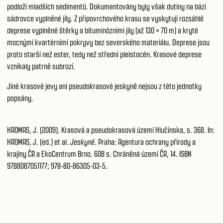
podloží mladších sedimentů. Dokumentovány byly však dutiny na bázi
sádrovce vyplněné jíly. Z připovrchového krasu se vyskytují rozsáhlé
deprese vyplněné štěrky a bituminózními jíly (až 130 × 70 m) a kryté
mocnými kvartérními pokryvy bez severského materiálu. Deprese jsou
proto starší než ester, tedy než střední pleistocén. Krasové deprese
vznikaly patrně subrozí.
Jiné krasové jevy ani pseudokrasové jeskyně nejsou z této jednotky
popsány.
HROMAS, J. (2009). Krasová a pseudokrasová území Hlučínska, s. 368. In:
HROMAS, J. (ed.) et al.
Jeskyně
. Praha: Agentura ochrany přírody a
krajiny ČR a EkoCentrum Brno. 608 s. Chráněná území ČR, 14. ISBN
9788087051177; 978-80-86305-03-5.