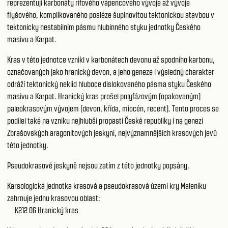
reprezentují karbonáty rifového vápencového vývoje až vývoje
flyšového, komplikovaného posléze šupinovitou tektonickou stavbou v
tektonicky nestabilním pásmu hlubinného styku jednotky Českého
masivu a Karpat.
Kras v této jednotce vznikl v karbonátech devonu až spodního karbonu,
označovaných jako hranický devon, a jeho geneze i výsledný charakter
odráží tektonický neklid hluboce dislokovaného pásma styku Českého
masivu a Karpat. Hranický kras prošel polyfázovým (opakovaným)
paleokrasovým vývojem (devon, křída, miocén, recent). Tento proces se
podílel také na vzniku nejhlubší propasti České republiky i na genezi
Zbrašovských aragonitových jeskyní, nejvýznamnějších krasových jevů
této jednotky.
Pseudokrasové jeskyně nejsou zatím z této jednotky popsány.
Karsologická jednotka krasová a pseudokrasová území kry Maleníku
zahrnuje jednu krasovou oblast:
K212 06
Hranický kras