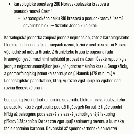
karsologické soustavy 200
Moravskoslezská krasová a
pseudokrasová území
karsologického celku 210
Krasová a pseudokrasová území
severního bloku – Nízkého Jeseníku a okolí
Karsologická jednotka zaujímá jedno z nejmenších, zato z karsologického
hlediska jedno z nejvýznamnějších území, ležící v centru severní Moravy,
východně od města Hranic. Z Hranického krasu je popsána řada
krasových jevů, mezi nimi nejhlubší propast na území České republiky a
jedny z nejpozoruhodnějších jeskyní hydrotermálního krasu. Geograficky
a geomorfologicky jednotka zahrnuje celý Maleník (479 m n. m.) v
Podbeskydské pahorkatině, který výrazně vystupuje na východ nad
rovinu Bečevské brány.
Geologicky tvoří jednotku horniny severního bloku moravskoslezského
paleozoika, které vystupují z podloží flyšových Karpat. Z flyše spodní
křídy až paleogénu podslezské a slezské jednotky vnější skupiny
příkrovů Západních Karpat zde vystupují sedimenty devonu a kulmské
facie spodního karbonu. Devonské až spodnokarbonské souvrství