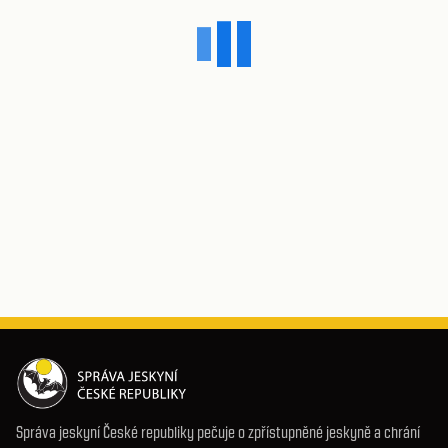
Správa jeskyní České republiky pečuje o zpřístupněné jeskyně a chrání