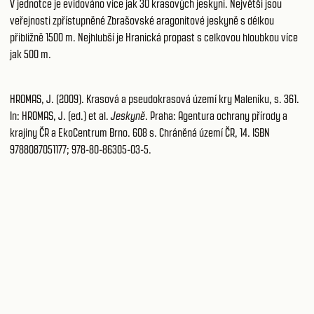
V jednotce je evidováno více jak 30 krasových jeskyní. Největší jsou
veřejnosti zpřístupněné Zbrašovské aragonitové jeskyně s délkou
přibližně 1500 m. Nejhlubší je Hranická propast s celkovou hloubkou více
jak 500 m.
HROMAS, J. (2009). Krasová a pseudokrasová území kry Maleníku, s. 361.
In: HROMAS, J. (ed.) et al.
Jeskyně
. Praha: Agentura ochrany přírody a
krajiny ČR a EkoCentrum Brno. 608 s. Chráněná území ČR, 14. ISBN
9788087051177; 978-80-86305-03-5.