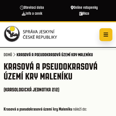
Přejít k hlavnímu obsahu
Otevírací doba
Online vstupenky
Info a ceník
Akce
DOMŮ
KRASOVÁ A PSEUDOKRASOVÁ ÚZEMÍ KRY MALENÍKU
KRASOVÁ A PSEUDOKRASOVÁ
ÚZEMÍ KRY MALENÍKU
(KARSOLOGICKÁ JEDNOTKA 212)
Krasová a pseudokrasová území kry Maleníku
náleží do: