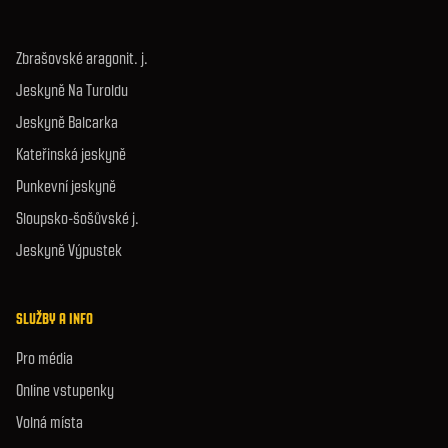
Zbrašovské aragonit. j.
Jeskyně Na Turoldu
Jeskyně Balcarka
Kateřinská jeskyně
Punkevní jeskyně
Sloupsko-šošůvské j.
Jeskyně Výpustek
SLUŽBY A INFO
Pro média
Online vstupenky
Volná místa