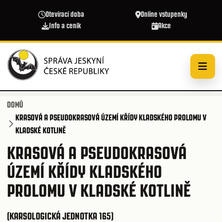
Přejít k hlavnímu obsahu
Otevírací doba
Online vstupenky
Info a ceník
Akce
DOMŮ
KRASOVÁ A PSEUDOKRASOVÁ ÚZEMÍ KŘÍDY KLADSKÉHO PROLOMU V
KLADSKÉ KOTLINĚ
KRASOVÁ A PSEUDOKRASOVÁ
ÚZEMÍ KŘÍDY KLADSKÉHO
PROLOMU V KLADSKÉ KOTLINĚ
(KARSOLOGICKÁ JEDNOTKA 165)