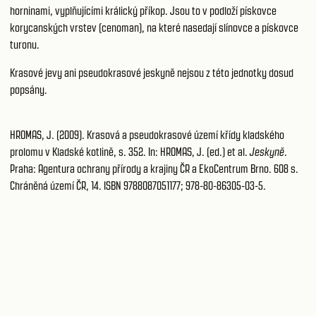
horninami, vyplňujícími králický příkop. Jsou to v podloží pískovce
korycanských vrstev (cenoman), na které nasedají slínovce a pískovce
turonu.
Krasové jevy ani pseudokrasové jeskyně nejsou z této jednotky dosud
popsány.
HROMAS, J. (2009). Krasová a pseudokrasové území křídy kladského
prolomu v Kladské kotlině, s. 352. In: HROMAS, J. (ed.) et al.
Jeskyně
.
Praha: Agentura ochrany přírody a krajiny ČR a EkoCentrum Brno. 608 s.
Chráněná území ČR, 14. ISBN 9788087051177; 978-80-86305-03-5.