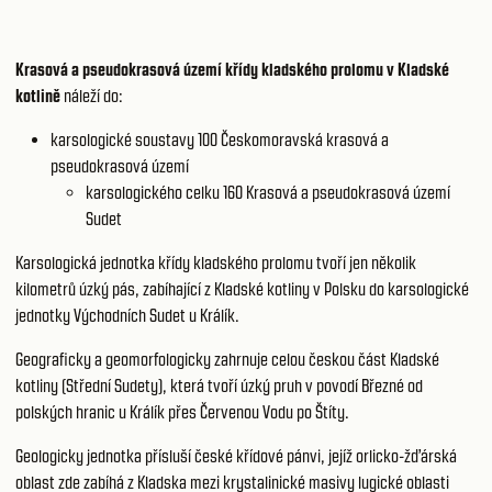
Krasová a pseudokrasová území křídy kladského prolomu v Kladské
kotlině
náleží do:
karsologické soustavy 100
Českomoravská krasová a
pseudokrasová území
karsologického celku 160
Krasová a pseudokrasová území
Sudet
Karsologická jednotka křídy kladského prolomu tvoří jen několik
kilometrů úzký pás, zabíhající z Kladské kotliny v Polsku do karsologické
jednotky Východních Sudet u Králík.
Geograficky a geomorfologicky zahrnuje celou českou část Kladské
kotliny (Střední Sudety), která tvoří úzký pruh v povodí Březné od
polských hranic u Králík přes Červenou Vodu po Štíty.
Geologicky jednotka přísluší české křídové pánvi, jejíž orlicko-žďárská
oblast zde zabíhá z Kladska mezi krystalinické masivy lugické oblasti