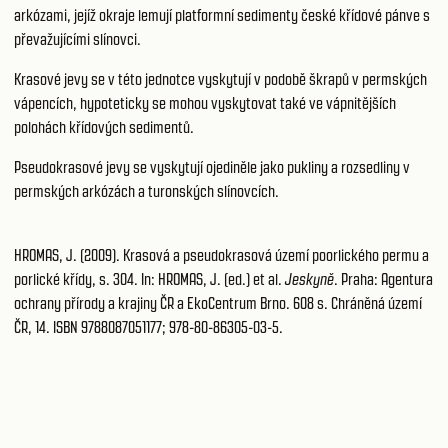
arkózami, jejíž okraje lemují platformní sedimenty české křídové pánve s
převažujícími slínovci.
Krasové jevy se v této jednotce vyskytují v podobě škrapů v permských
vápencích, hypoteticky se mohou vyskytovat také ve vápnitějších
polohách křídových sedimentů.
Pseudokrasové jevy se vyskytují ojediněle jako pukliny a rozsedliny v
permských arkózách a turonských slínovcích.
HROMAS, J. (2009). Krasová a pseudokrasová území poorlického permu a
porlické křídy, s. 304. In: HROMAS, J. (ed.) et al.
Jeskyně
. Praha: Agentura
ochrany přírody a krajiny ČR a EkoCentrum Brno. 608 s. Chráněná území
ČR, 14. ISBN 9788087051177; 978-80-86305-03-5.