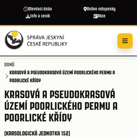
Přejít k hlavnímu obsahu
Otevírací doba
Online vstupenky
Info a ceník
Akce
DOMŮ
KRASOVÁ A PSEUDOKRASOVÁ ÚZEMÍ POORLICKÉHO PERMU A
POORLICKÉ KŘÍDY
KRASOVÁ A PSEUDOKRASOVÁ
ÚZEMÍ POORLICKÉHO PERMU A
POORLICKÉ KŘÍDY
(KARSOLOGICKÁ JEDNOTKA 152)