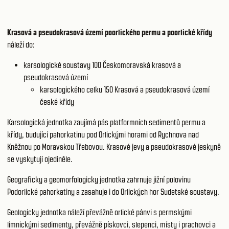
Krasová a pseudokrasová území poorlického permu a poorlické křídy
náleží do:
karsologické soustavy 100
Českomoravská krasová a
pseudokrasová území
karsologického celku 150
Krasová a pseudokrasová území
české křídy
Karsologická jednotka zaujímá pás platformních sedimentů permu a
křídy, budující pahorkatinu pod Orlickými horami od Rychnova nad
Kněžnou po Moravskou Třebovou. Krasové jevy a pseudokrasové jeskyně
se vyskytují ojediněle.
Geograficky a geomorfologicky jednotka zahrnuje jižní polovinu
Podorlické pahorkatiny a zasahuje i do Orlických hor Sudetské soustavy.
Geologicky jednotka náleží převážně orlické pánvi s permskými
limnickými sedimenty, převážně pískovci, slepenci, místy i prachovci a