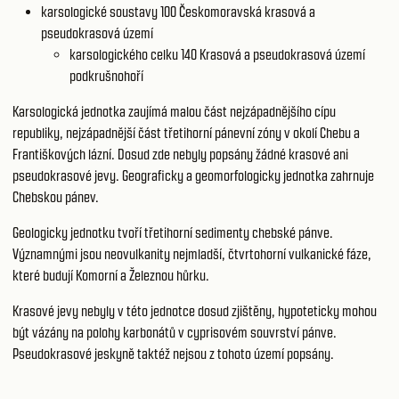
karsologické soustavy 100
Českomoravská krasová a
pseudokrasová území
karsologického celku 140
Krasová a pseudokrasová území
podkrušnohoří
Karsologická jednotka zaujímá malou část nejzápadnějšího cípu
republiky, nejzápadnější část třetihorní pánevní zóny v okolí Chebu a
Františkových lázní. Dosud zde nebyly popsány žádné krasové ani
pseudokrasové jevy. Geograficky a geomorfologicky jednotka zahrnuje
Chebskou pánev.
Geologicky jednotku tvoří třetihorní sedimenty chebské pánve.
Významnými jsou neovulkanity nejmladší, čtvrtohorní vulkanické fáze,
které budují Komorní a Železnou hůrku.
Krasové jevy nebyly v této jednotce dosud zjištěny, hypoteticky mohou
být vázány na polohy karbonátů v cyprisovém souvrství pánve.
Pseudokrasové jeskyně taktéž nejsou z tohoto území popsány.