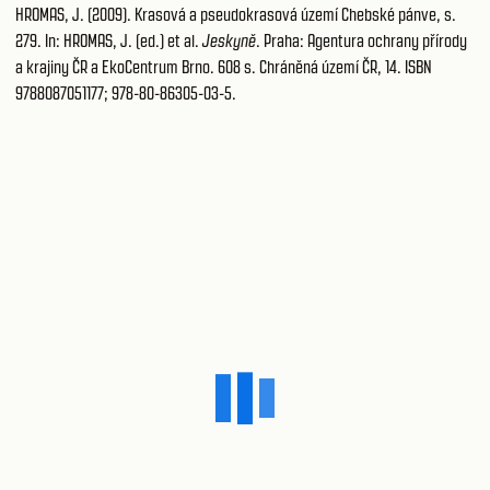
HROMAS, J. (2009). Krasová a pseudokrasová území Chebské pánve, s.
279. In: HROMAS, J. (ed.) et al.
Jeskyně
. Praha: Agentura ochrany přírody
a krajiny ČR a EkoCentrum Brno. 608 s. Chráněná území ČR, 14. ISBN
9788087051177; 978-80-86305-03-5.