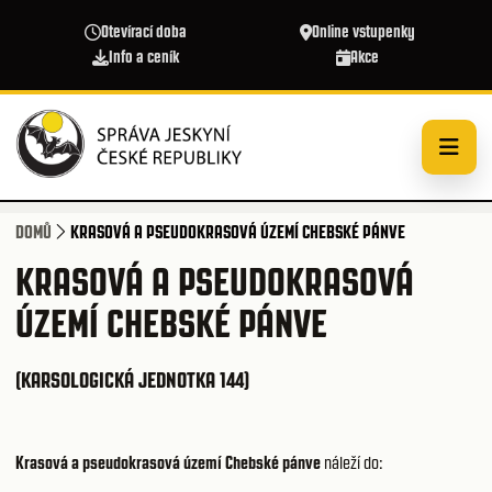
Přejít k hlavnímu obsahu
Otevírací doba
Online vstupenky
Info a ceník
Akce
DOMŮ
KRASOVÁ A PSEUDOKRASOVÁ ÚZEMÍ CHEBSKÉ PÁNVE
KRASOVÁ A PSEUDOKRASOVÁ
ÚZEMÍ CHEBSKÉ PÁNVE
(KARSOLOGICKÁ JEDNOTKA 144)
Krasová a pseudokrasová území Chebské pánve
náleží do: