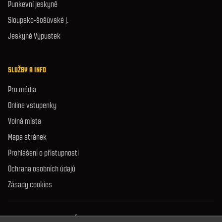
Punkevní jeskyně
Sloupsko-šošůvské j.
Jeskyně Výpustek
SLUŽBY A INFO
Pro média
Online vstupenky
Volná místa
Mapa stránek
Prohlášení o přístupnosti
Ochrana osobních údajů
Zásady cookies
© 2026 Správa jeskyní České republiky. Všechna práva vyhrazena.