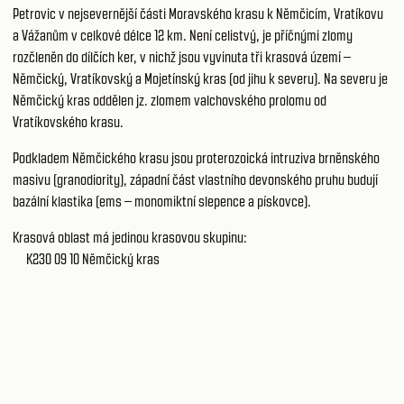
Petrovic v nejsevernější části Moravského krasu k Němčicím, Vratíkovu
a Vážanům v celkové délce 12 km. Není celistvý, je příčnými zlomy
rozčleněn do dílčích ker, v nichž jsou vyvinuta tři krasová území –
Němčický, Vratíkovský a Mojetínský kras (od jihu k severu). Na severu je
Němčický kras oddělen jz. zlomem valchovského prolomu od
Vratíkovského krasu.
Podkladem Němčického krasu jsou proterozoická intruziva brněnského
masivu (granodiority), západní část vlastního devonského pruhu budují
bazální klastika (ems – monomiktní slepence a pískovce).
Krasová oblast má jedinou krasovou skupinu:
K230 09 10
Němčický kras