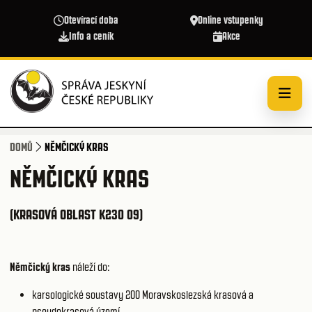
Přejít k hlavnímu obsahu
Otevírací doba
Online vstupenky
Info a ceník
Akce
DOMŮ
NĚMČICKÝ KRAS
NĚMČICKÝ KRAS
(KRASOVÁ OBLAST K230 09)
Němčický kras
náleží do:
karsologické soustavy 200
Moravskoslezská krasová a
pseudokrasová území