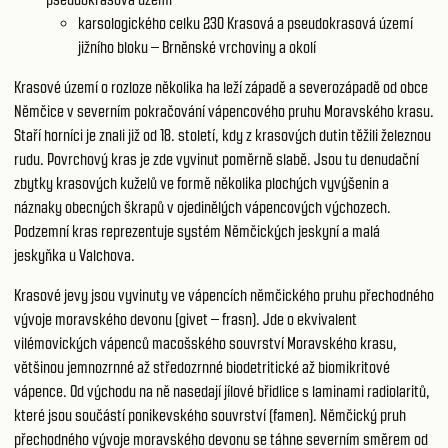
karsologického celku 230
Krasová a pseudokrasová území
jižního bloku – Brněnské vrchoviny a okolí
Krasové území o rozloze několika ha leží západě a severozápadě od obce
Němčice v severním pokračování vápencového pruhu Moravského krasu.
Staří horníci je znali již od 18. století, kdy z krasových dutin těžili železnou
rudu. Povrchový kras je zde vyvinut poměrně slabě. Jsou tu denudační
zbytky krasových kuželů ve formě několika plochých vyvýšenin a
náznaky obecných škrapů v ojedinělých vápencových výchozech.
Podzemní kras reprezentuje systém Němčických jeskyní a malá
jeskyňka u Valchova.
Krasové jevy jsou vyvinuty ve vápencích němčického pruhu přechodného
vývoje moravského devonu (givet – frasn). Jde o ekvivalent
vilémovických vápenců macošského souvrství Moravského krasu,
většinou jemnozrnné až středozrnné biodetritické až biomikritové
vápence. Od východu na ně nasedají jílové břidlice s laminami radiolaritů,
které jsou součástí ponikevského souvrství (famen). Němčický pruh
přechodného vývoje moravského devonu se táhne severním směrem od