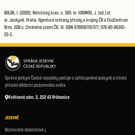
BALÁK, I. (2009). Němčický kras, s. 389. In: HROMAS, J. (ed.) et
al.
Jeskyně
. Praha: Agentura ochrany přírody a krajiny ČR a EkoCentrum
Brno. 608 s. Chráněná území ČR, 14. ISBN 9788087051177; 978-80-86305-
03-5.
Správa jeskyní České republiky pečuje o zpřístupněné jeskyně a chrání
přírodní dědictví podzemního světa.
Květnové nám. 3, 252 43 Průhonice
JESKYNĚ
Bozkovské dolomitové j.