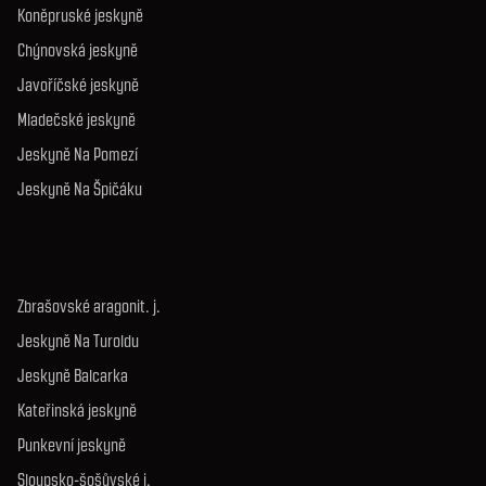
Koněpruské jeskyně
Chýnovská jeskyně
Javoříčské jeskyně
Mladečské jeskyně
Jeskyně Na Pomezí
Jeskyně Na Špičáku
Zbrašovské aragonit. j.
Jeskyně Na Turoldu
Jeskyně Balcarka
Kateřinská jeskyně
Punkevní jeskyně
Sloupsko-šošůvské j.