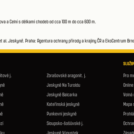
ova a Celní s délkami chodeb od cca 100 m do cca 600 m.
et al.
Jeskyně
. Praha: Agentura ochrany přírody a krajiny ČR a EkoCentrum Brn
SLUŽBY
tové j.
Zbrašovské aragonit. j.
Pro m
yně
Jeskyně Na Turoldu
Onlin
ně
Jeskyně Balcarka
Volná
ně
Kateřinská jeskyně
Mapa 
ně
Punkevní jeskyně
Prohlá
zí
Sloupsko-šošůvské j.
Ochra
áku
Jeskyně Výpustek
Zásad