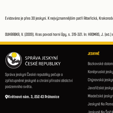
Evidováno je přes 30 jeskyní. K nejvýznamnějším patří Albeřická, Krakonoš
OUHRABKA, V. (2009). Kras povodí horní Úpy, s. 319-321. In: HROMAS, J. (ed.) 
JESKYNĚ
Bozkovské dolomi
Koněpruské jesk
Správa jeskyní České republiky pečuje o
Chýnovská jesky
zpřístupněné jeskyně a chrání přírodní dědictví
podzemního světa.
Javoříčské jesky
Mladečské jesky
Květnové nám. 3, 252 43 Průhonice
Jeskyně Na Pome
Jeskyně Na Špič