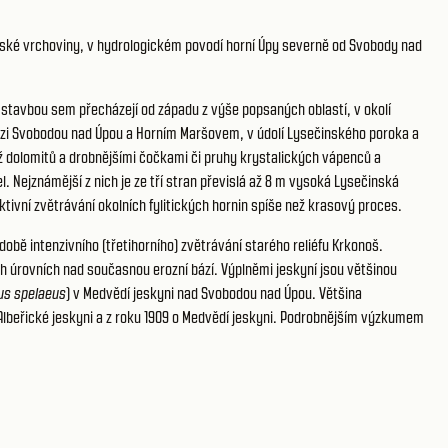
bské vrchoviny, v hydrologickém povodí horní Úpy severně od Svobody nad
tavbou sem přecházejí od západu z výše popsaných oblastí, v okolí
mezi Svobodou nad Úpou a Horním Maršovem, v údolí Lysečinského poroka a
až dolomitů a drobnějšími čočkami či pruhy krystalických vápenců a
l. Nejznámější z nich je ze tří stran převislá až 8 m vysoká Lysečinská
tivní zvětrávání okolních fylitických hornin spíše než krasový proces.
obě intenzivního (třetihorního) zvětrávání starého reliéfu Krkonoš.
ch úrovních nad současnou erozní bází. Výplněmi jeskyní jsou většinou
us spelaeus
) v Medvědí jeskyni nad Svobodou nad Úpou. Většina
Albeřické jeskyni a z roku 1909 o Medvědí jeskyni. Podrobnějším výzkumem