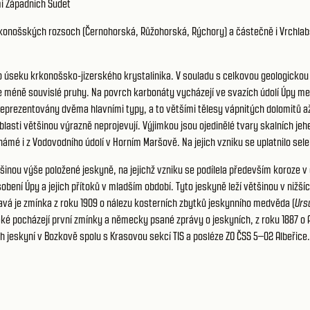
í Západních Sudet
 Krkonošských rozsoch (Černohorská, Růžohorská, Rýchory) a částečně i Vrchla
seku krkonošsko-jizerského krystalinika. V souladu s celkovou geologickou s
ce méně souvislé pruhy. Na povrch karbonáty vycházejí ve svazích údolí Úpy 
 reprezentovány dvěma hlavními typy, a to většími tělesy vápnitých dolomitů 
blasti většinou výrazně neprojevují. Výjimkou jsou ojedinělé tvary skalních jehe
mé i z Vodovodního údolí v Horním Maršově. Na jejich vzniku se uplatnilo selek
nou výše položené jeskyně, na jejichž vzniku se podílela především koroze v d
bení Úpy a jejich přítoků v mladším období. Tyto jeskyně leží většinou v nižší
mavá je zmínka z roku 1909 o nálezu kosterních zbytků jeskynního medvěda (
Urs
é pocházejí první zmínky a německy psané zprávy o jeskyních, z roku 1887 o 
h jeskyní v Bozkově spolu s Krasovou sekcí TIS a posléze ZO ČSS 5–02 Albeřice.