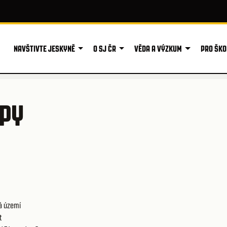
NAVŠTIVTE JESKYNĚ
O SJ ČR
VĚDA A VÝZKUM
PRO ŠKO
ÚPY
á území
t