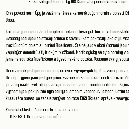
karsologické jednotky 162
Krasová a pseudokrasová územ
Kras povodí horní Úpy je vázán na tělesa karbonátových hornin v oblasti
Úpou.
Karbonáty jsou součástí komplexu metamorfovaných hornin krkonošského ú
Svobody nad Úpou se stáčejí prudce k severu, kam pokračují jako čtyři ví
mezi Suchým dolem a Horními Albeřicemi. Stejně jako v okolí Vrchlabí jsou
vápnitých dolomitů s fylitickými vložkami. Morfologicky se tyto horniny v o
jehla na soutoku Albeřického a Lysečinského potoka. Podobné tvary jsou zná
Dnes známé jeskyně jsou děleny do dvou vývojových typů. Prvním jsou větši
Druhým typem jsou jeskyně přímo vázané na zahlubování údolí a erozní půso
jílovito-písčité zvětraliny s velkým obsahem alochtonního materiálu. Zají
významných jeskyní zde byla odkryta lámáním vápenců v lomech. Odtud tak
krasu této oblasti se začala zabývat po roce 1969 Okresní správa krasovýc
Krasová oblast má jedinou krasovou skupinu:
K162 53 10
Kras povodí horní Úpy