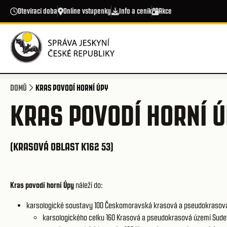
Přejít k hlavnímu obsahu
Otevírací doba
Online vstupenky
Info a ceník
Akce
DOMŮ
KRAS POVODÍ HORNÍ ÚPY
KRAS POVODÍ HORNÍ 
(KRASOVÁ OBLAST K162 53)
Kras povodí horní Úpy
náleží do:
karsologické soustavy 100
Českomoravská krasová a pseudokrasov
karsologického celku 160
Krasová a pseudokrasová území Sude