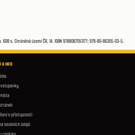
o. 608 s. Chráněná území ČR, 14. ISBN 9788087051177; 978-80-86305-03-5.
 A INFO
édia
e vstupenky
 místa
stránek
šení o přístupnosti
na osobních údajů
y cookies