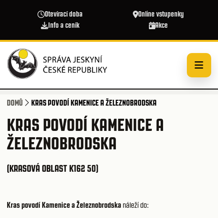
Přejít k hlavnímu obsahu
Otevírací doba
Online vstupenky
Info a ceník
Akce
DOMŮ
KRAS POVODÍ KAMENICE A ŽELEZNOBRODSKA
KRAS POVODÍ KAMENICE A
ŽELEZNOBRODSKA
(KRASOVÁ OBLAST K162 50)
Kras povodí Kamenice a Železnobrodska
náleží do: