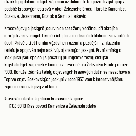
různé typy dolomitických vápenců až dolomitů. Na povrch vystupují v
podobě krasových ostrovů v okolí Železného Brodu, Horské Kamenice,
Bozkova, Jesenného, Roztok u Semil a Helkovic.
Krasové jevy a jeskyně jsou v nich zastiženy většinou při okrajích
starých zarovnaných terciérních plošin na hranách hluboce zaříznutých
údolí. Právě s třetihorním výzdvihem území a pozdějším zmlazením
reliéfu je spojován nejmladší vývoj známých jeskyní. První zmínky o
jeskyních jsou spojeny s počátky průmyslové těžby čistých
krystalických vápenců v lomech v Jesenném a Železném Brodě po roce
1900. Bohužel žádná z tehdy objevených krasových dutin se nezachovala.
Teprve objev Bozkovských jeskyní v roce 1957 vedl k intenzivnějšímu
zájmu o krasové jevy v oblasti.
Krasová oblast má jedinou krasovou skupinu:
K162 50 10
Kras povodí Kamenice a Železnobrodska