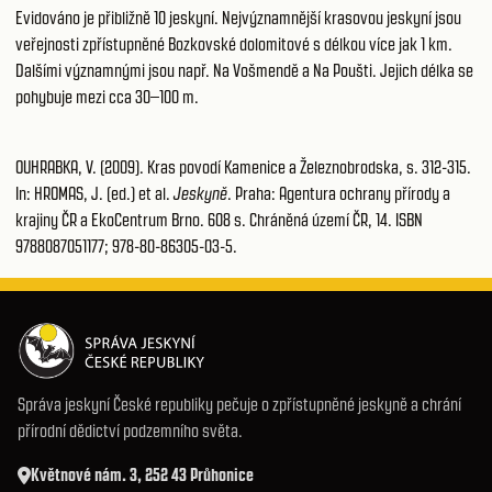
Evidováno je přibližně 10 jeskyní. Nejvýznamnější krasovou jeskyní jsou
veřejnosti zpřístupněné Bozkovské dolomitové s délkou více jak 1 km.
Dalšími významnými jsou např. Na Vošmendě a Na Poušti. Jejich délka se
pohybuje mezi cca 30–100 m.
OUHRABKA, V. (2009). Kras povodí Kamenice a Železnobrodska, s. 312-315.
In: HROMAS, J. (ed.) et al.
Jeskyně
. Praha: Agentura ochrany přírody a
krajiny ČR a EkoCentrum Brno. 608 s. Chráněná území ČR, 14. ISBN
9788087051177; 978-80-86305-03-5.
Správa jeskyní České republiky pečuje o zpřístupněné jeskyně a chrání
přírodní dědictví podzemního světa.
Květnové nám. 3, 252 43 Průhonice