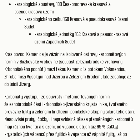
karsologické soustavy 100
Českomoravská krasová a
pseudokrasová území
karsologického celku 160
Krasová a pseudokrasová území
Sudet
karsologické jednotky 162
Krasová a pseudokrasová
území Západních Sudet
Kras povodí Kamenice je vázán na izolované ostrovy karbonátových
hornin v Bozkovské vrchovině (součást Železnobrodské vrchoviny
Krkonošského podhůří) mezi řekou Kamenicí a potokem Vošmendou,
zhruba mezi Vysokým nad Jizerou a Železným Brodem, kde zasahuje až
do údolí Jizery.
Karbonáty vystupují ze souvrství metamorfovaných hornin
železnobrodské části krkonošsko-jizerského krystalinika, tvořeného
převážně fylity a zelenými břidlicemi ponikelské skupiny silurského stáří.
Nesouvislé pruhy, čočky, i nepravidelná tělesa přeměněných karbonátů
mají různou kvalitu a složení, od vysoce čistých (až 99 % CaC0
)
3
krystalických vápenců přes fylitické vápence až vápnité fylity, až po