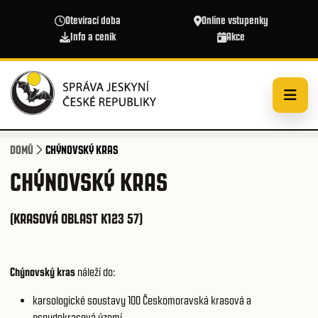
Přejít k hlavnímu obsahu
Otevírací doba
Online vstupenky
Info a ceník
Akce
DOMŮ
CHÝNOVSKÝ KRAS
CHÝNOVSKÝ KRAS
(KRASOVÁ OBLAST K123 57)
Chýnovský kras
náleží do:
karsologické soustavy 100
Českomoravská krasová a
pseudokrasová území