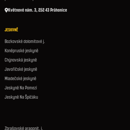
Květnové nám. 3, 252 43 Průhonice
JESKYNĚ
Bozkovské dolomitové j.
Koněpruské jeskyně
Chýnovská jeskyně
Javoříčské jeskyně
Mladečské jeskyně
Jeskyně Na Pomezí
Jeskyně Na Špičáku
Zbrašovské aragonit. j.