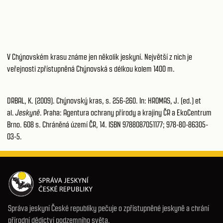
V Chýnovském krasu známe jen několik jeskyní. Největší z nich je
veřejnosti zpřístupněná Chýnovská s délkou kolem 1400 m.
DRBAL, K. (2009). Chýnovský kras, s. 256-260. In: HROMAS, J. (ed.) et
al.
Jeskyně
. Praha: Agentura ochrany přírody a krajiny ČR a EkoCentrum
Brno. 608 s. Chráněná území ČR, 14. ISBN 9788087051177; 978-80-86305-
03-5.
Správa jeskyní České republiky pečuje o zpřístupněné jeskyně a chrání
přírodní dědictví podzemního světa.