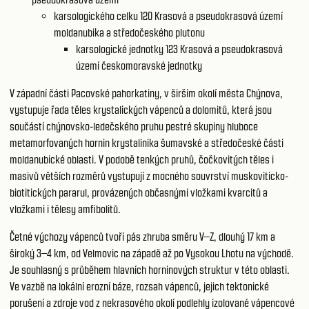
karsologického celku 120
Krasová a pseudokrasová území
moldanubika a středočeského plutonu
karsologické jednotky 123
Krasová a pseudokrasová
území českomoravské jednotky
V západní části Pacovské pahorkatiny, v širším okolí města Chýnova,
vystupuje řada těles krystalických vápenců a dolomitů, která jsou
součástí chýnovsko-ledečského pruhu pestré skupiny hluboce
metamorfovaných hornin krystalinika šumavské a středočeské části
moldanubické oblasti. V podobě tenkých pruhů, čočkovitých těles i
masivů větších rozměrů vystupují z mocného souvrství muskoviticko-
biotitických pararul, provázených občasnými vložkami kvarcitů a
vložkami i tělesy amfibolitů.
Četné výchozy vápenců tvoří pás zhruba směru V–Z, dlouhý 17 km a
široký 3–4 km, od Velmovic na západě až po Vysokou Lhotu na východě.
Je souhlasný s průběhem hlavních horninových struktur v této oblasti.
Ve vazbě na lokální erozní báze, rozsah vápenců, jejich tektonické
porušení a zdroje vod z nekrasového okolí podlehly izolované vápencové