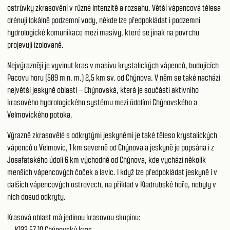
ostrůvky zkrasovění v různé intenzitě a rozsahu. Větší vápencová tělesa
drénují lokálně podzemní vody, někde lze předpokládat i podzemní
hydrologické komunikace mezi masivy, které se jinak na povrchu
projevují izolovaně.
Nejvýrazněji je vyvinut kras v masivu krystalických vápenců, budujících
Pacovu horu (589 m n. m.) 2,5 km sv. od Chýnova. V něm se také nachází
největší jeskyně oblasti – Chýnovská, která je součástí aktivního
krasového hydrologického systému mezi údolími Chýnovského a
Velmovického potoka.
Výrazně zkrasovělé s odkrytými jeskyněmi je také těleso krystalických
vápenců u Velmovic, 1 km severně od Chýnova a jeskyně je popsána i z
Josafatského údolí 6 km východně od Chýnova, kde vychází několik
menších vápencových čoček a lavic. I když lze předpokládat jeskyně i v
dalších vápencových ostrovech, na příklad v Kladrubské hoře, nebyly v
nich dosud odkryty.
Krasová oblast má jedinou krasovou skupinu:
K123 57 10
Chýnovský kras