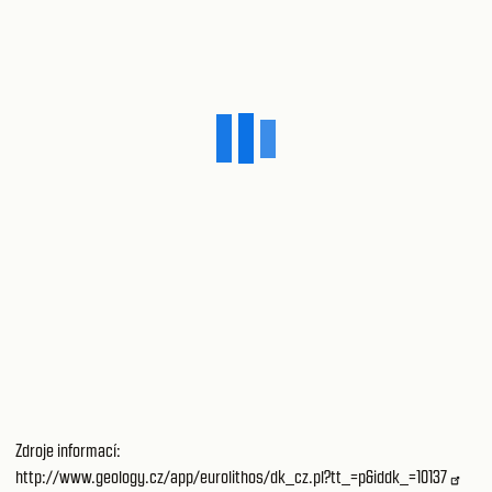
Zdroje informací:
http://www.geology.cz/app/eurolithos/dk_cz.pl?tt_=p&iddk_=10137