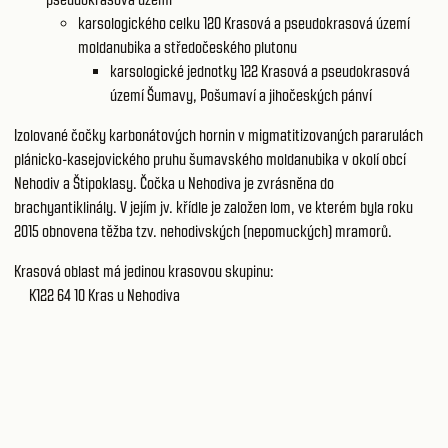
karsologického celku 120
Krasová a pseudokrasová území
moldanubika a středočeského plutonu
karsologické jednotky 122
Krasová a pseudokrasová
území Šumavy, Pošumaví a jihočeských pánví
Izolované čočky karbonátových hornin v migmatitizovaných pararulách
plánicko-kasejovického pruhu šumavského moldanubika v okolí obcí
Nehodiv a Štipoklasy. Čočka u Nehodiva je zvrásněna do
brachyantiklinály. V jejím jv. křídle je založen lom, ve kterém byla roku
2015 obnovena těžba tzv. nehodivských (nepomuckých) mramorů.
Krasová oblast má jedinou krasovou skupinu:
K122 64 10
Kras u Nehodiva