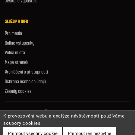
Jeskyně Výpustek
SLUŽBY A INFO
Pro média
Online vstupenky
Volná místa
Mapa stránek
Prohlášení o přístupnosti
Ochrana osobních údajů
Zásady cookies
© 2026 Správa jeskyní České republiky. Všechna práva vyhrazena.
K provozování webu a analýze návštěvnosti používáme
soubory cookies.
Přijmout všechny cookie
Přijmout jen nezbytné