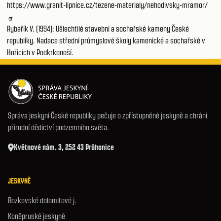
https://www.granit-lipnice.cz/tezene-materialy/nehodivsky-mramor/
Rybařík V. (1994): Ušlechtilé stavební a sochařské kameny České
republiky. Nadace střední průmyslové školy kamenické a sochařské v
Hořicích v Podkrkonoší.
Správa jeskyní České republiky pečuje o zpřístupněné jeskyně a chrání
přírodní dědictví podzemního světa.
Květnové nám. 3, 252 43 Průhonice
JESKYNĚ
Bozkovské dolomitové j.
Koněpruské jeskyně