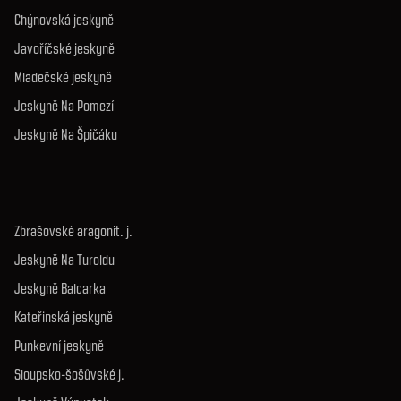
Chýnovská jeskyně
Javoříčské jeskyně
Mladečské jeskyně
Jeskyně Na Pomezí
Jeskyně Na Špičáku
Zbrašovské aragonit. j.
Jeskyně Na Turoldu
Jeskyně Balcarka
Kateřinská jeskyně
Punkevní jeskyně
Sloupsko-šošůvské j.