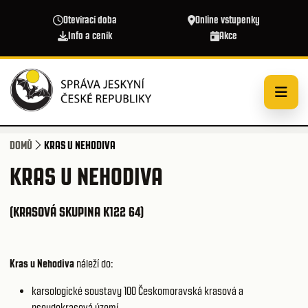
Přejít k hlavnímu obsahu
Otevírací doba
Online vstupenky
Info a ceník
Akce
DOMŮ
KRAS U NEHODIVA
KRAS U NEHODIVA
(KRASOVÁ SKUPINA K122 64)
Kras u Nehodiva
náleží do:
karsologické soustavy 100
Českomoravská krasová a
pseudokrasová území