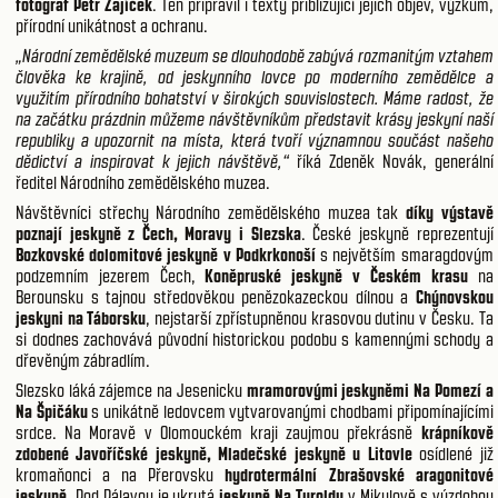
fotograf Petr Zajíček
. Ten připravil i texty přibližující jejich objev, výzkum,
přírodní unikátnost a ochranu.
„Národní zemědělské muzeum se dlouhodobě zabývá rozmanitým vztahem
člověka ke krajině, od jeskynního lovce po moderního zemědělce a
využitím přírodního bohatství v širokých souvislostech. Máme radost, že
na začátku prázdnin můžeme návštěvníkům představit krásy jeskyní naší
republiky a upozornit na místa, která tvoří významnou součást našeho
dědictví a inspirovat k jejich návštěvě,“
říká Zdeněk Novák, generální
ředitel Národního zemědělského muzea.
Návštěvníci střechy Národního zemědělského muzea tak
díky výstavě
poznají jeskyně z Čech, Moravy i Slezska
. České jeskyně reprezentují
Bozkovské dolomitové jeskyně v Podkrkonoší
s největším smaragdovým
podzemním jezerem Čech,
Koněpruské jeskyně v Českém krasu
na
Berounsku s tajnou středověkou penězokazeckou dílnou a
Chýnovskou
jeskyni na Táborsku
, nejstarší zpřístupněnou krasovou dutinu v Česku. Ta
si dodnes zachovává původní historickou podobu s kamennými schody a
dřevěným zábradlím.
Slezsko láká zájemce na Jesenicku
mramorovými jeskyněmi Na Pomezí a
Na Špičáku
s unikátně ledovcem vytvarovanými chodbami připomínajícími
srdce. Na Moravě v Olomouckém kraji zaujmou překrásně
krápníkově
zdobené Javoříčské jeskyně, Mladečské jeskyně u Litovle
osídlené již
kromaňonci a na Přerovsku
hydrotermální Zbrašovské aragonitové
jeskyně
. Pod Pálavou je ukrytá
jeskyně Na Turoldu
v Mikulově s výzdobou