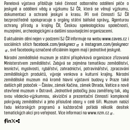
Panelová výstava přibližuje také činnost odborného oddělení péče o
jeskyně a oddělení vědy a výzkumu SJ ČR, která se věnují výzkumu,
dokumentaci a ochraně jeskyní a krasu. Při své činnosti SJ ČR
bezprostředně spolupracuje s orgány státní báňské správy, Agenturou
ochrany přírody a krajiny ČR, Českou speleologickou společností,
muzejními, archeologickými a dalšími souvisejícími organizacemi.
O aktuálním dění nejen v podzemí SJ ČR informuje na webu
www.caves.cz
i
sociálních sítích
facebook.com/jeskynecr
a
instagram.com/jeskynecr
, své facebooky označené oficiálním logem mají i jednotlivé jeskyně.
Národní zemědělské muzeum je státní příspěvková organizace zřizovaná
Ministerstvem zemědělství. Zabývá se zejména tematikou zemědělství,
lesnictví, myslivosti, rybářství, zahradnictví, potravinářství, zpracování
zemědělských produktů, vývoje venkova a kulturní krajiny. Národní
zemědělské muzeum má kromě hlavní výstavní budovy v Praze také
dalších pět poboček – Čáslav, zámek Kačina, zámek Ohrada, Valtice a nově
otevřené muzeum v Ostravě. Jednotlivé pobočky jsou zaměřeny tak, aby
svou vědecko-výzkumnou, akviziční a prezentační činností komplexně
pokrývaly zemědělství a jeho příslušné obory v celé šíři. Muzeum nabízí
řadu lektorských programů a každoročně pořádá několik desítek
tematických akcí pro veřejnost. Více informací na
www.nzm.cz
.