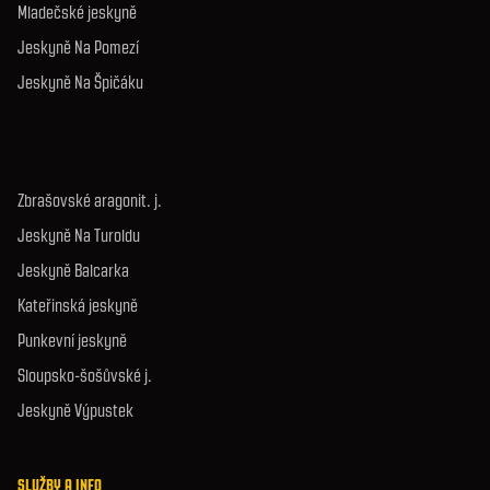
Mladečské jeskyně
Jeskyně Na Pomezí
Jeskyně Na Špičáku
Zbrašovské aragonit. j.
Jeskyně Na Turoldu
Jeskyně Balcarka
Kateřinská jeskyně
Punkevní jeskyně
Sloupsko-šošůvské j.
Jeskyně Výpustek
SLUŽBY A INFO