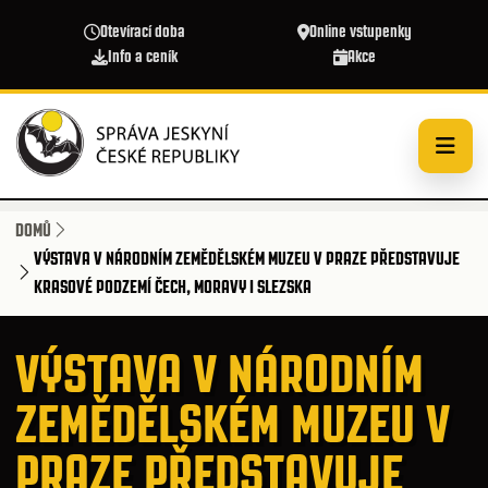
Přejít k hlavnímu obsahu
Otevírací doba
Online vstupenky
Info a ceník
Akce
DOMŮ
VÝSTAVA V NÁRODNÍM ZEMĚDĚLSKÉM MUZEU V PRAZE PŘEDSTAVUJE
KRASOVÉ PODZEMÍ ČECH, MORAVY I SLEZSKA
VÝSTAVA V NÁRODNÍM
ZEMĚDĚLSKÉM MUZEU V
PRAZE PŘEDSTAVUJE