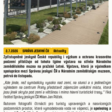
2.7.2026
SPRÁVA JESKYNÍ ČR
Aktuality
Zpřístupněné jeskyně České republiky i výzkum a ochranu krasového
podzemí přibližuje od tohoto týdne výstava na střeše Národního
zemědělského muzea na pražské Letné. Výstava, která je výsledkem
spolupráce mezi Správou jeskyní ČR a Národním zemědělským muzeem,
potrvá do listopadu.
„Kde jinde, než symbolicky vysoko nad zemí, na slunci a s jedinečným
výhledem na centrum Prahy představit zájemcům unikátní místa, která
jsou jinak skryta pod zemí a většinou i mimo hlavní turistické trasy,“
říká
ředitel Správy jeskyní ČR Milan Jan Půček.
Autorem fotografií čtrnácti pro turisty upravených a nasvícených
podzemních prostor, které vymodelovala voda ve vápenci, je
speleolog a