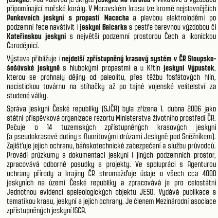
připomínající mořské korály. V Moravském krasu lze kromě nejslavnějších
Punkevních jeskyní s propastí Macocha
a plavbou elektroloděmi po
podzemní řece navštívit i
jeskyni Balcarka
s pestře barevnou výzdobou či
Kateřinskou jeskyni
s největší podzemní prostorou Čech a ikonickou
Čarodějnicí.
Výstava přibližuje i
nejdelší zpřístupněný krasový systém v ČR Sloupsko-
šošůvské jeskyně
s hlubokými propastmi a u Křtin
jeskyni Výpustek
,
kterou se prohnaly dějiny od paleolitu, přes těžbu fosfátových hlín,
nacistickou továrnu na stíhačky až po tajné vojenské velitelství za
studené války.
Správa jeskyní České republiky (SJČR) byla zřízena 1. dubna 2006 jako
státní příspěvková organizace rezortu Ministerstva životního prostředí ČR.
Pečuje o 14 tuzemských zpřístupněných krasových jeskyní
(a pseudokrasové dutiny s fluoritovými drúzami Jeskyně pod Sněžníkem).
Zajišťuje jejich ochranu, báňskotechnické zabezpečení a službu průvodců.
Provádí průzkumy a dokumentaci jeskyní i jiných podzemních prostor,
zpracovává odborné posudky a projekty. Ve spolupráci s Agenturou
ochrany přírody a krajiny ČR shromažďuje údaje o všech cca 4000
jeskyních na území České republiky a zpracovává je pro celostátní
Jednotnou evidenci speleologických objektů JESO. Vydává publikace s
tematikou krasu, jeskyní a jejich ochrany. Je členem Mezinárodní asociace
zpřístupněných jeskyní ISCA.