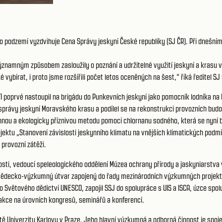
 podzemí vyzdvihuje Cena Správy jeskyní České republiky (SJ ČR). Při dnešním d
ýznamným způsobem zasloužily o poznání a udržitelné využití jeskyní a krasu v 
 vybírat, i proto jsme rozšířili počet letos oceněných na šest,“ říká ředitel S
71 poprvé nastoupil na brigádu do Punkevních jeskyní jako pomocník lodníka n
 správy jeskyní Moravského krasu a podílel se na rekonstrukci provozních bud
nnou a ekologicky příznivou metodu pomocí chlornanu sodného, která se nyní bě
ektu „Stanovení závislosti jeskynního klimatu na vnějších klimatických podm
 provozní zátěži.
sti, vedoucí speleologického oddělení Múzea ochrany přírody a jaskyniarstva v
J vědecko-výzkumný útvar zapojený do řady mezinárodních výzkumných projektů
do Světového dědictví UNESCO, zapojil SSJ do spolupráce s UIS a ISCA, úzce sp
akce na úrovních kongresů, seminářů a konferencí.
ltě Univerzity Karlovy v Praze. Jeho hlavní výzkumná a odborná činnost je sp