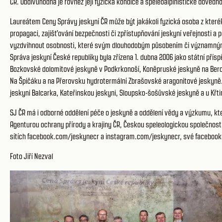
ČR. Obdivuhodná je rovněž její fyzická kondice a speleoalpinistické dovedn
Laureátem Ceny Správy jeskyní ČR může být jakákoli fyzická osoba z kterék
propagaci, zajišťování bezpečnosti či zpřístupňování jeskyní veřejnosti a p
vyzdvihnout osobnosti, které svým dlouhodobým působením či významným p
Správa jeskyní České republiky byla zřízena 1. dubna 2006 jako státní přís
Bozkovské dolomitové jeskyně v Podkrkonoší, Koněpruské jeskyně na Bero
Na Špičáku a na Přerovsku hydrotermální Zbrašovské aragonitové jeskyně. 
jeskyni Balcarka, Kateřinskou jeskyni, Sloupsko-šošůvské jeskyně a u Křt
SJ ČR má i odborné oddělení péče o jeskyně a oddělení vědy a výzkumu, kt
Agenturou ochrany přírody a krajiny ČR, Českou speleologickou společnost
sítích facebook.com/jeskynecr a instagram.com/jeskynecr, své facebooky o
Foto Jiří Nezval