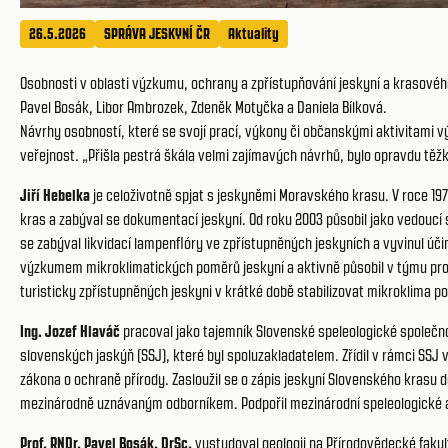
26.5.2026
SPRÁVA JESKYNÍ ČR
Aktuality
Osobnosti v oblasti výzkumu, ochrany a zpřístupňování jeskyní a krasového
Pavel Bosák, Libor Ambrozek, Zdeněk Motyčka a Daniela Bílková.
Návrhy osobností, které se svojí prací, výkony či občanskými aktivitami v
veřejnost. „Přišla pestrá škála velmi zajímavých návrhů, bylo opravdu těžké
Jiří Hebelka
je celoživotně spjat s jeskyněmi Moravského krasu. V roce 19
kras a zabýval se dokumentací jeskyní. Od roku 2003 působil jako vedoucí
se zabýval likvidací lampenflóry ve zpřístupněných jeskyních a vyvinul úči
výzkumem mikroklimatických poměrů jeskyní a aktivně působil v týmu proj
turisticky zpřístupněných jeskyni v krátké době stabilizovat mikroklima po
Ing. Jozef Hlaváč
pracoval jako tajemník Slovenské speleologické společno
slovenských jaskýň (SSJ), které byl spoluzakladatelem. Zřídil v rámci SS
zákona o ochraně přírody. Zasloužil se o zápis jeskyní Slovenského krasu 
mezinárodně uznávaným odborníkem. Podpořil mezinárodní speleologické 
Prof. RNDr. Pavel Bosák, DrSc.
vystudoval geologii na Přírodovědecké faku