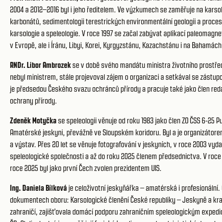
2004 a 2012–2016 byl i jeho ředitelem. Ve výzkumech se zaměřuje na karsolo
karbonátů, sedimentologii terestrických environmentální geologii a procesy
karsologie a speleologie. V roce 1997 se začal zabývat aplikací paleoma
v Evropě, ale i Íránu, Libyi, Korei, Kyrgyzstánu, Kazachstánu i na Bahamách
RNDr. Libor Ambrozek
se v době svého mandátu ministra životního prostředí 
nebyl ministrem, stále projevoval zájem o organizaci a setkával se zástupc
je předsedou Českého svazu ochránců přírody a pracuje také jako člen redak
ochrany přírody.
Zdeněk Motyčka
se speleologii věnuje od roku 1983 jako člen ZO ČSS 6-25 
Amatérské jeskyni, převážně ve Sloupském koridoru. Byl a je organizátor
a výstav. Přes 20 let se věnuje fotografování v jeskyních, v roce 2003 vy
speleologické společnosti a až do roku 2025 členem předsednictva. V roce 
roce 2025 byl jako první Čech zvolen prezidentem UIS.
Ing. Daniela Bílková
je celoživotní jeskyňářka – amatérská i profesionální
dokumentech oboru: Karsologické členění České republiky – Jeskyně a kraso
zahraničí, zajišťovala domácí podporu zahraničním speleologickým expedicím