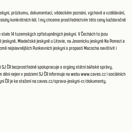
ě jeskyní, průzkumu, dokumentaci, vědeckém poznání, výchově a vzdělávání,
e zásluhy konkrétních lidí. I my chceme prostřednictvím této ceny každoročně
se stalo 14 tuzemských zpřístupněných jeskyní. V Čechách to jsou
jeskyně, Mladečské jeskyně u Litovle, na Jesenicku jeskyně Na Pomezí a
mě nejslavnějších Punkevních jeskyní s propastí Macocha navštívit i
ti SJ ČR bezprostředně spolupracuje s orgány státní báňské správy,
ím dění nejen v podzemí SJ ČR informuje na webu www.caves.cz i sociálních
ní ČR je ke stažení na
caves.cz/sprava-jeskyni-cr/dokumenty
.