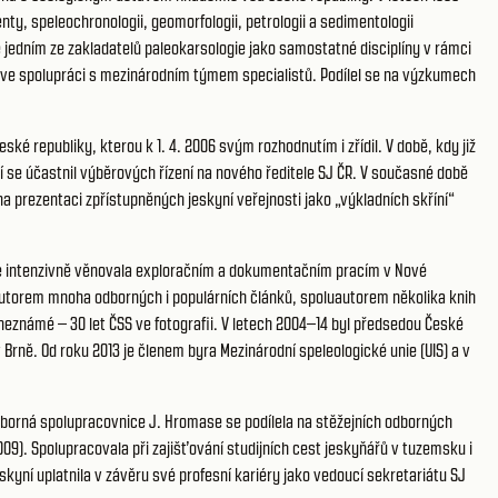
ty, speleochronologii, geomorfologii, petrologii a sedimentologii
e jedním ze zakladatelů paleokarsologie jako samostatné disciplíny v rámci
 ve spolupráci s mezinárodním týmem specialistů. Podílel se na výzkumech
é republiky, kterou k 1. 4. 2006 svým rozhodnutím i zřídil. V době, kdy již
dí se účastnil výběrových řízení na nového ředitele SJ ČR. V současné době
a prezentaci zpřístupněných jeskyní veřejnosti jako „výkladních skříní“
ím se intenzivně věnovala exploračním a dokumentačním pracím v Nové
autorem mnoha odborných i populárních článků, spoluautorem několika knih
neznámé – 30 let ČSS ve fotografii. V letech 2004–14 byl předsedou České
rně. Od roku 2013 je členem byra Mezinárodní speleologické unie (UIS) a v
 odborná spolupracovnice J. Hromase se podílela na stěžejních odborných
9). Spolupracovala při zajišťování studijních cest jeskyňářů v tuzemsku i
kyní uplatnila v závěru své profesní kariéry jako vedoucí sekretariátu SJ