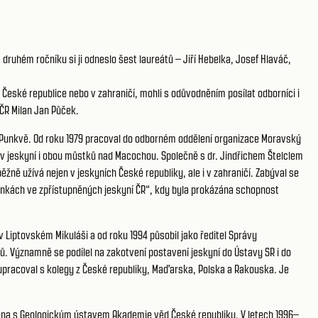
ruhém ročníku si ji odneslo šest laureátů – Jiří Hebelka, Josef Hlaváč,
České republice nebo v zahraničí, mohli s odůvodněním posílat odborníci i
J ČR Milan Jan Půček.
a Punkvě. Od roku 1979 pracoval do odborném oddělení organizace Moravský
ov jeskyní i obou můstků nad Macochou. Společně s dr. Jindřichem Štelclem
žně užívá nejen v jeskyních České republiky, ale i v zahraničí. Zabýval se
ínkách ve zpřístupněných jeskyní ČR“, kdy byla prokázána schopnost
 Liptovském Mikuláši a od roku 1994 působil jako ředitel Správy
. Významně se podílel na zakotvení postavení jeskyní do Ústavy SR i do
olupracoval s kolegy z České republiky, Maďarska, Polska a Rakouska. Je
ojena s Geologickým ústavem Akademie věd České republiky. V letech 1996–