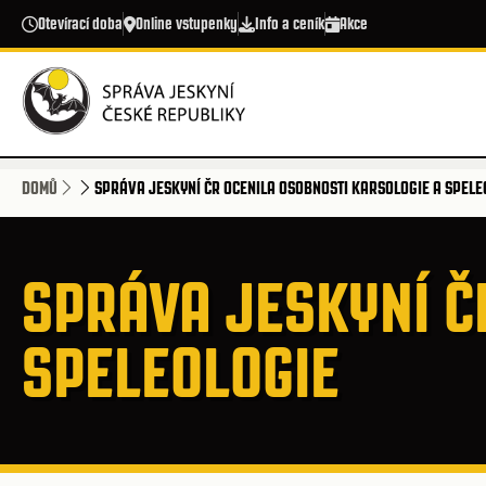
Přejít k hlavnímu obsahu
Otevírací doba
Online vstupenky
Info a ceník
Akce
DOMŮ
SPRÁVA JESKYNÍ ČR OCENILA OSOBNOSTI KARSOLOGIE A SPELE
SPRÁVA JESKYNÍ Č
SPELEOLOGIE