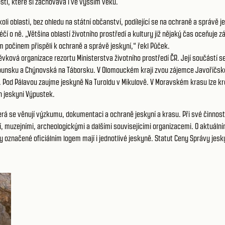
osti, které si zachovává i ve vyšším věku.
oli oblasti, bez ohledu na státní občanství, podílející se na ochraně a správ
éčí o ně. „Většina oblastí životního prostředí a kultury již nějaký čas oceňuj
očinem přispěli k ochraně a správě jeskyní,“ řekl Půček.
pěvková organizace rezortu Ministerstva životního prostředí ČR. Její součástí 
unsku a Chýnovská na Táborsku. V Olomouckém kraji zvou zájemce Javoříčské 
Pod Pálavou zaujme jeskyně Na Turoldu v Mikulově. V Moravském krasu lze kro
in jeskyni Výpustek.
erá se věnují výzkumu, dokumentaci a ochraně jeskyní a krasu. Při své činnos
í, muzejními, archeologickými a dalšími souvisejícími organizacemi. O aktuáln
značené oficiálním logem mají i jednotlivé jeskyně. Statut Ceny Správy jesky