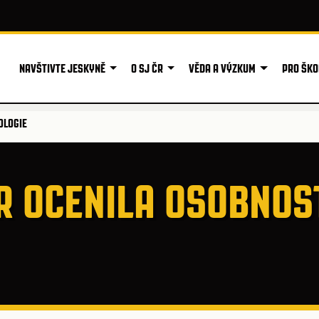
NAVŠTIVTE JESKYNĚ
O SJ ČR
VĚDA A VÝZKUM
PRO ŠKO
OLOGIE
R OCENILA OSOBNOS