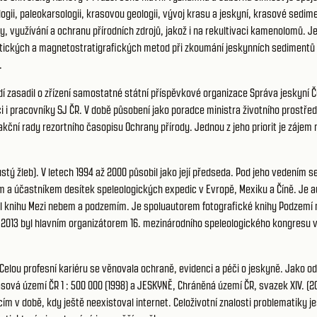
gii, paleokarsologii, krasovou geologii, vývoj krasu a jeskyní, krasové sedimen
, využívání a ochranu přírodních zdrojů, jakož i na rekultivaci kamenolomů. J
gnetických a magnetostratigrafických metod při zkoumání jeskynních sedimentů
.
zasadil o zřízení samostatné státní příspěvkové organizace Správa jeskyní Česk
i i pracovníky SJ ČR. V době působení jako poradce ministra životního prostře
ční rady rezortního časopisu Ochrany přírody. Jednou z jeho priorit je zájem n
Pustý žleb). V letech 1994 až 2000 působil jako její předseda. Pod jeho veden
em a účastníkem desítek speleologických expedic v Evropě, Mexiku a Číně. Je 
dal knihu Mezi nebem a podzemím. Je spoluautorem fotografické knihy Podzemí 
2013 byl hlavním organizátorem 16. mezinárodního speleologického kongresu v B
. Celou profesní kariéru se věnovala ochraně, evidenci a péči o jeskyně. Jako
vá území ČR 1 : 500 000 (1998) a JESKYNĚ, Chráněná území ČR, svazek XIV. (200
 v době, kdy ještě neexistoval internet. Celoživotní znalosti problematiky jes