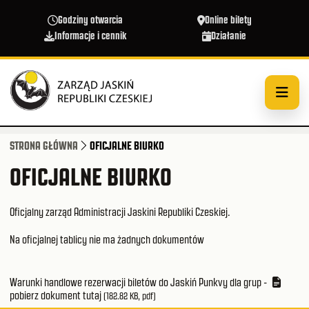
Przejdź do treści
Godziny otwarcia
Online bilety
Informacje i cennik
Działanie
STRONA GŁÓWNA
OFICJALNE BIURKO
OFICJALNE BIURKO
Oficjalny zarząd Administracji Jaskini Republiki Czeskiej.
Na oficjalnej tablicy nie ma żadnych dokumentów
Warunki handlowe rezerwacji biletów do Jaskiń Punkvy dla grup -
pobierz dokument tutaj
(182.82 KB, pdf)