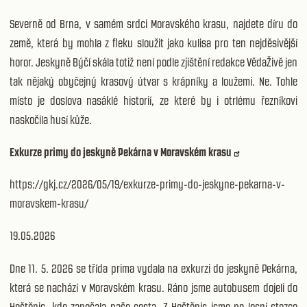
Severně od Brna, v samém srdci Moravského krasu, najdete díru do
země, která by mohla z fleku sloužit jako kulisa pro ten nejděsivější
horor. Jeskyně Býčí skála totiž není podle zjištění redakce VědaŽivě jen
tak nějaký obyčejný krasový útvar s krápníky a loužemi. Ne. Tohle
místo je doslova nasáklé historií, ze které by i otrlému řezníkovi
naskočila husí kůže.
Exkurze primy do jeskyně Pekárna v Moravském krasu
https://gkj.cz/2026/05/19/exkurze-primy-do-jeskyne-pekarna-v-
moravskem-krasu/
19.05.2026
Dne 11. 5. 2026 se třída prima vydala na exkurzi do jeskyně Pekárna,
která se nachází v Moravském krasu. Ráno jsme autobusem dojeli do
Hoštěnic, kde započala naše cesta. Z Hoštěnic jsme po lesní stezce