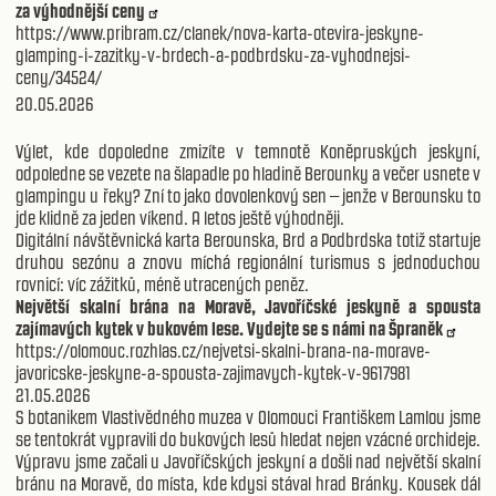
za výhodnější ceny
https://www.pribram.cz/clanek/nova-karta-otevira-jeskyne-
glamping-i-zazitky-v-brdech-a-podbrdsku-za-vyhodnejsi-
ceny/34524/
20.05.2026
Výlet, kde dopoledne zmizíte v temnotě Koněpruských jeskyní,
odpoledne se vezete na šlapadle po hladině Berounky a večer usnete v
glampingu u řeky? Zní to jako dovolenkový sen – jenže v Berounsku to
jde klidně za jeden víkend. A letos ještě výhodněji.
Digitální návštěvnická karta Berounska, Brd a Podbrdska totiž startuje
druhou sezónu a znovu míchá regionální turismus s jednoduchou
rovnicí: víc zážitků, méně utracených peněz.
Největší skalní brána na Moravě, Javoříčské jeskyně a spousta
zajímavých kytek v bukovém lese. Vydejte se s námi na Špraněk
https://olomouc.rozhlas.cz/nejvetsi-skalni-brana-na-morave-
javoricske-jeskyne-a-spousta-zajimavych-kytek-v-9617981
21.05.2026
S botanikem Vlastivědného muzea v Olomouci Františkem Lamlou jsme
se tentokrát vypravili do bukových lesů hledat nejen vzácné orchideje.
Výpravu jsme začali u Javoříčských jeskyní a došli nad největší skalní
bránu na Moravě, do místa, kde kdysi stával hrad Bránky. Kousek dál