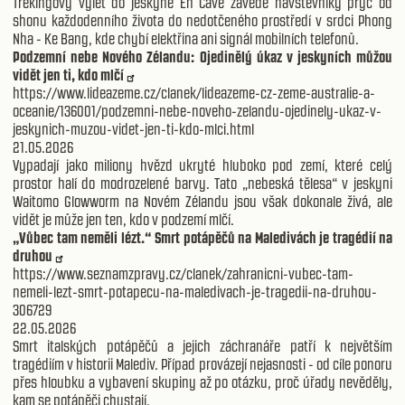
Trekingový výlet do jeskyně En Cave zavede návštěvníky pryč od
shonu každodenního života do nedotčeného prostředí v srdci Phong
Nha - Ke Bang, kde chybí elektřina ani signál mobilních telefonů.
Podzemní nebe Nového Zélandu: Ojedinělý úkaz v jeskyních můžou
vidět jen ti, kdo mlčí
https://www.lideazeme.cz/clanek/lideazeme-cz-zeme-australie-a-
oceanie/136001/podzemni-nebe-noveho-zelandu-ojedinely-ukaz-v-
jeskynich-muzou-videt-jen-ti-kdo-mlci.html
21.05.2026
Vypadají jako miliony hvězd ukryté hluboko pod zemí, které celý
prostor halí do modrozelené barvy. Tato „nebeská tělesa“ v jeskyni
Waitomo Glowworm na Novém Zélandu jsou však dokonale živá, ale
vidět je může jen ten, kdo v podzemí mlčí.
„Vůbec tam neměli lézt.“ Smrt potápěčů na Maledivách je tragédií na
druhou
https://www.seznamzpravy.cz/clanek/zahranicni-vubec-tam-
nemeli-lezt-smrt-potapecu-na-maledivach-je-tragedii-na-druhou-
306729
22.05.2026
Smrt italských potápěčů a jejich záchranáře patří k největším
tragédiím v historii Malediv. Případ provázejí nejasnosti - od cíle ponoru
přes hloubku a vybavení skupiny až po otázku, proč úřady nevěděly,
kam se potápěči chystají.