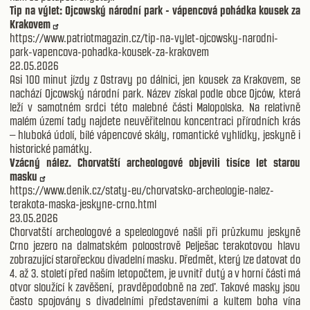
Tip na výlet: Ojcowský národní park - vápencová pohádka kousek za
Krakovem
https://www.patriotmagazin.cz/tip-na-vylet-ojcowsky-narodni-
park-vapencova-pohadka-kousek-za-krakovem
22.05.2026
Asi 100 minut jízdy z Ostravy po dálnici, jen kousek za Krakovem, se
nachází Ojcowský národní park. Název získal podle obce Ojców, která
leží v samotném srdci této malebné části Malopolska. Na relativně
malém území tady najdete neuvěřitelnou koncentraci přírodních krás
– hluboká údolí, bílé vápencové skály, romantické vyhlídky, jeskyně i
historické památky.
Vzácný nález. Chorvatští archeologové objevili tisíce let starou
masku
https://www.denik.cz/staty-eu/chorvatsko-archeologie-nalez-
terakota-maska-jeskyne-crno.html
23.05.2026
Chorvatští archeologové a speleologové našli při průzkumu jeskyně
Crno jezero na dalmatském poloostrově Pelješac terakotovou hlavu
zobrazující starořeckou divadelní masku. Předmět, který lze datovat do
4. až 3. století před naším letopočtem, je uvnitř dutý a v horní části má
otvor sloužící k zavěšení, pravděpodobně na zeď. Takové masky jsou
často spojovány s divadelními představeními a kultem boha vína