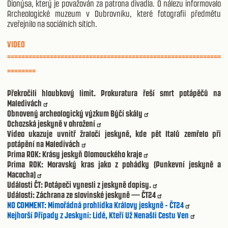
Dionýsa, který je považován za patrona divadla. O nálezu informovalo
Archeologické muzeum v Dubrovníku, které fotografii předmětu
zveřejnilo na sociálních sítích.
VIDEO
============================================================
========
Překročili hloubkový limit. Prokuratura řeší smrt potápěčů na
Maledivách
Obnovený archeologický výzkum Býčí skály
Ochozská jeskyně v ohrožení
Video ukazuje uvnitř žraločí jeskyně, kde pět Italů zemřelo při
potápění na Maledivách
Prima ROK: Krásy jeskyň Olomouckého kraje
Prima ROK: Moravský kras jako z pohádky (Punkevní jeskyně a
Macocha)
Události ČT: Potápeči vynesli z jeskyně dopisy.
Události: Záchrana ze slovinské jeskyně — ČT24
NO COMMENT: Mimořádná prohlídka Královy jeskyně - ČT24
Nejhorší Případy z Jeskyní: Lidé, Kteří Už Nenašli Cestu Ven