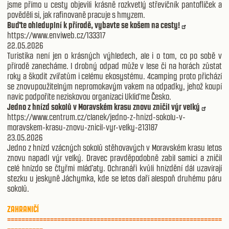
jsme přímo u cesty objevili krásně rozkvetlý střevíčník pantoflíček a
pověděli si, jak rafinovaně pracuje s hmyzem.
Buďte ohleduplní k přírodě, vybavte se košem na cesty!
https://www.enviweb.cz/133317
22.05.2026
Turistika není jen o krásných výhledech, ale i o tom, co po sobě v
přírodě zanecháme. I drobný odpad může v lese či na horách zůstat
roky a škodit zvířatům i celému ekosystému. 4camping proto přichází
se znovupoužitelným nepromokavým vakem na odpadky, jehož koupí
navíc podpoříte neziskovou organizaci Ukliďme Česko.
Jedno z hnízd sokolů v Moravském krasu znovu zničil výr velký
https://www.centrum.cz/clanek/jedno-z-hnizd-sokolu-v-
moravskem-krasu-znovu-znicil-vyr-velky-213187
23.05.2026
Jedno z hnízd vzácných sokolů stěhovavých v Moravském krasu letos
znovu napadl výr velký. Dravec pravděpodobně zabil samici a zničil
celé hnízdo se čtyřmi mláďaty. Ochranáři kvůli hnízdění dál uzavírají
stezku u jeskyně Jáchymka, kde se letos daří alespoň druhému páru
sokolů.
ZAHRANIČÍ
============================================================