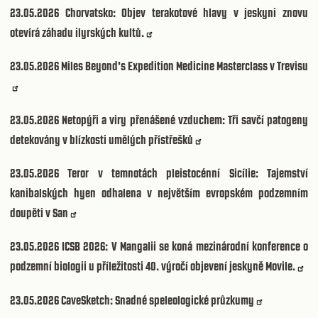
23.05.2026
Chorvatsko: Objev terakotové hlavy v jeskyni znovu
otevírá záhadu ilyrských kultů.
23.05.2026
Miles Beyond's Expedition Medicine Masterclass v Trevisu
23.05.2026
Netopýři a viry přenášené vzduchem: Tři savčí patogeny
detekovány v blízkosti umělých přístřešků
23.05.2026
Teror v temnotách pleistocénní Sicílie: Tajemství
kanibalských hyen odhalena v největším evropském podzemním
doupěti v San
23.05.2026
ICSB 2026: V Mangalii se koná mezinárodní konference o
podzemní biologii u příležitosti 40. výročí objevení jeskyně Movile.
23.05.2026
CaveSketch: Snadné speleologické průzkumy