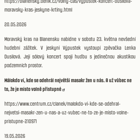
https://blanensky.denik.cz/volny-cas/vypustek-koncert-dusilova-
moravsky-kras-jeskyne-krtiny.html
20.05.2026
Moravský kras na Blanensku nabídne v sobotu 23. května nevšední
hudební zážitek. V jeskyni Výpustek vystoupí zpěvačka Lenka
Dusilová. Její sólový koncert spojí hudbu s jedinečnou akustikou
podzemních prostor.
Málokdo ví, kde se odehrál největší masakr žen u nás. A už vůbec ne
to, že je místo volně přístupné
https://www.centrum.cz/clanek/malokdo-vi-kde-se-odehral-
nejvetsi-masakr-zen-u-nas-a-uz-vubec-ne-to-ze-je-misto-volne-
pristupne-210971
19.05.2026