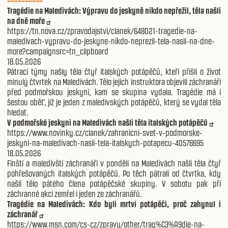
==========
Tragédie na Maledivách: Výpravu do jeskyně nikdo nepřežil, těla našli
na dně moře
https://tn.nova.cz/zpravodajstvi/clanek/648021-tragedie-na-
maledivach-vypravu-do-jeskyne-nikdo-neprezil-tela-nasli-na-dne-
more?campaignsrc=tn_clipboard
18.05.2026
Pátrací týmy našly těla čtyř italských potápěčů, kteří přišli o život
minulý čtvrtek na Maledivách. Tělo jejich instruktora objevili záchranáři
před podmořskou jeskyní, kam se skupina vydala. Tragédie má i
šestou oběť, jíž je jeden z maledivských potápěčů, který se vydal těla
hledat.
V podmořské jeskyni na Maledivách našli těla italských potápěčů
https://www.novinky.cz/clanek/zahranicni-svet-v-podmorske-
jeskyni-na-maledivach-nasli-tela-italskych-potapecu-40578695
18.05.2026
Finští a maledivští záchranáři v pondělí na Maledivách našli těla čtyř
pohřešovaných italských potápěčů. Po těch pátrali od čtvrtka, kdy
našli tělo pátého člena potápěčské skupiny. V sobotu pak při
záchranné akci zemřel i jeden ze záchranářů.
Tragédie na Maledivách: Kdo byli mrtví potápěči, proč zahynul i
záchranář
https://www.msn.com/cs-cz/zpravy/other/trag%C3%A9die-na-