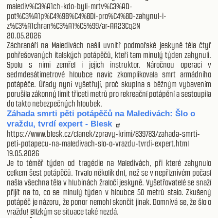
malediv%C3%A1ch-kdo-byli-mrtv%C3%AD-
pot%C3%A1p%C4%9B%C4%8Di-pro%C4%8D-zahynul-i-
z%C3%A1chran%C3%A1%C5%99/ar-AA23Cq2N
20.05.2026
Záchranáři na Maledivách našli uvnitř podmořské jeskyně těla čtyř
pohřešovaných italských potápěčů, kteří tam minulý týden zahynuli.
Spolu s nimi zemřel i jejich instruktor. Náročnou operaci v
sedmdesátimetrové hloubce navíc zkomplikovala smrt armádního
potápěče. Úřady nyní vyšetřují, proč skupina s běžným vybavením
porušila zákonný limit třiceti metrů pro rekreační potápění a sestoupila
do takto nebezpečných hloubek.
Záhada smrti pěti potápěčů na Maledivách: Šlo o
vraždu, tvrdí expert - Blesk
https://www.blesk.cz/clanek/zpravy-krimi/839783/zahada-smrti-
peti-potapecu-na-maledivach-slo-o-vrazdu-tvrdi-expert.html
19.05.2026
Je to téměř týden od tragédie na Maledivách, při které zahynulo
celkem šest potápěčů. Trvalo několik dní, než se v nepříznivém počasí
našla všechna těla v hlubinách žraločí jeskyně. Vyšetřovatelé se snaží
přijít na to, co se minulý týden v hloubce 50 metrů stalo. Zkušený
potápěč je názoru, že ponor nemohl skončit jinak. Domnívá se, že šlo o
vraždu! Blízkým se situace také nezdá.