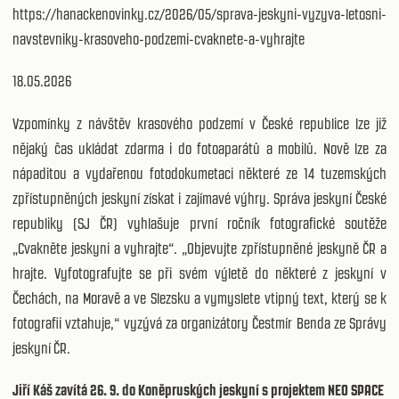
https://hanackenovinky.cz/2026/05/sprava-jeskyni-vyzyva-letosni-
navstevniky-krasoveho-podzemi-cvaknete-a-vyhrajte
18.05.2026
Vzpomínky z návštěv krasového podzemí v České republice lze již
nějaký čas ukládat zdarma i do fotoaparátů a mobilů. Nově lze za
nápaditou a vydařenou fotodokumetaci některé ze 14 tuzemských
zpřístupněných jeskyní získat i zajímavé výhry. Správa jeskyní České
republiky (SJ ČR) vyhlašuje první ročník fotografické soutěže
„Cvakněte jeskyni a vyhrajte“. „Objevujte zpřístupněné jeskyně ČR a
hrajte. Vyfotografujte se při svém výletě do některé z jeskyní v
Čechách, na Moravě a ve Slezsku a vymyslete vtipný text, který se k
fotografii vztahuje,“ vyzývá za organizátory Čestmír Benda ze Správy
jeskyní ČR.
Jiří Káš zavítá 26. 9. do Koněpruských jeskyní s projektem NEO SPACE