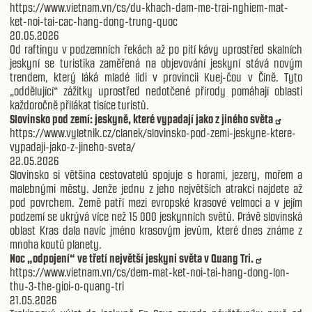
https://www.vietnam.vn/cs/du-khach-dam-me-trai-nghiem-mat-
ket-noi-tai-cac-hang-dong-trung-quoc
20.05.2026
Od raftingu v podzemních řekách až po pití kávy uprostřed skalních
jeskyní se turistika zaměřená na objevování jeskyní stává novým
trendem, který láká mladé lidi v provincii Kuej-čou v Číně. Tyto
„oddělující“ zážitky uprostřed nedotčené přírody pomáhají oblasti
každoročně přilákat tisíce turistů.
Slovinsko pod zemí: jeskyně, které vypadají jako z jiného světa
https://www.vyletnik.cz/clanek/slovinsko-pod-zemi-jeskyne-ktere-
vypadaji-jako-z-jineho-sveta/
22.05.2026
Slovinsko si většina cestovatelů spojuje s horami, jezery, mořem a
malebnými městy. Jenže jednu z jeho největších atrakcí najdete až
pod povrchem. Země patří mezi evropské krasové velmoci a v jejím
podzemí se ukrývá více než 15 000 jeskynních světů. Právě slovinská
oblast Kras dala navíc jméno krasovým jevům, které dnes známe z
mnoha koutů planety.
Noc „odpojení“ ve třetí největší jeskyni světa v Quang Tri.
https://www.vietnam.vn/cs/dem-mat-ket-noi-tai-hang-dong-lon-
thu-3-the-gioi-o-quang-tri
21.05.2026