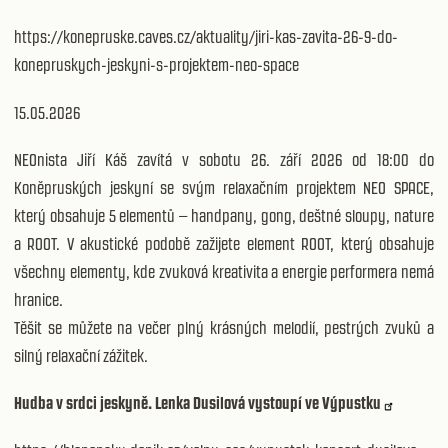
https://konepruske.caves.cz/aktuality/jiri-kas-zavita-26-9-do-
konepruskych-jeskyni-s-projektem-neo-space
15.05.2026
NEOnista Jiří Káš zavítá v sobotu 26. září 2026 od 18:00 do
Koněpruských jeskyní se svým relaxačním projektem NEO SPACE,
který obsahuje 5 elementů – handpany, gong, deštné sloupy, nature
a ROOT. V akustické podobě zažijete element ROOT, který obsahuje
všechny elementy, kde zvuková kreativita a energie performera nemá
hranice.
Těšit se můžete na večer plný krásných melodií, pestrých zvuků a
silný relaxační zážitek.
Hudba v srdci jeskyně. Lenka Dusilová vystoupí ve Výpustku