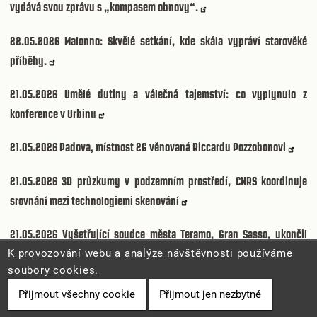
vydává svou zprávu s „kompasem obnovy“.
22.05.2026
Malonno: Skvělé setkání, kde skála vypráví starověké
příběhy.
21.05.2026
Umělé dutiny a válečná tajemství: co vyplynulo z
konference v Urbinu
21.05.2026
Padova, místnost 2G věnovaná Riccardu Pozzobonovi
21.05.2026
3D průzkumy v podzemním prostředí, CNRS koordinuje
srovnání mezi technologiemi skenování
21.05.2026
Vyšetřující soudce města Teramo, Gran Sasso, ukončil
vyšetřování tragédie z roku 2024: Alpští záchranáři nenesou
K provozování webu a analýze návštěvnosti používáme
soubory cookies.
odpovědnost.
Přijmout všechny cookie
Přijmout jen nezbytné
21.05.2026
Závrty v Itálii: Projekt ISPRA aktualizuje mapu přírodních