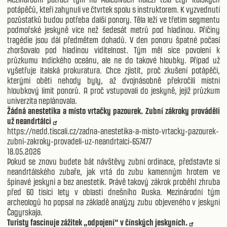
potápěčů, kteří zahynuli ve čtvrtek spolu s instruktorem. K vyzvednutí
pozůstatků budou potřeba další ponory. Těla leží ve třetím segmentu
podmořské jeskyně více než šedesát metrů pod hladinou. Příčiny
tragédie jsou dál předmětem dohadů. V den ponoru špatné počasí
zhoršovalo pod hladinou viditelnost. Tým měl sice povolení k
průzkumu Indického oceánu, ale ne do takové hloubky. Případ už
vyšetřuje italská prokuratura. Chce zjistit, proč zkušení potápěči,
kterými oběti nehody byly, až dvojnásobně překročili místní
hloubkový limit ponorů. A proč vstupovali do jeskyně, jejíž průzkum
univerzita neplánovala
.
Žádná anestetika a místo vrtačky pazourek. Zubní zákroky prováděli
už neandrtálci
https://nedd.tiscali.cz/zadna-anestetika-a-misto-vrtacky-pazourek-
zubni-zakroky-provadeli-uz-neandrtalci-657477
18.05.2026
Pokud se znovu budete bát návštěvy zubní ordinace, představte si
neandrtálského zubaře, jak vrtá do zubu kamenným hrotem ve
špinavé jeskyni a bez anestetik. Právě takový zákrok proběhl zhruba
před 60 tisíci lety v oblasti dnešního Ruska. Mezinárodní tým
archeologů ho popsal na základě analýzy zubu objeveného v jeskyni
Čagyrskaja.
Turisty fascinuje zážitek „odpojení“ v čínských jeskyních.