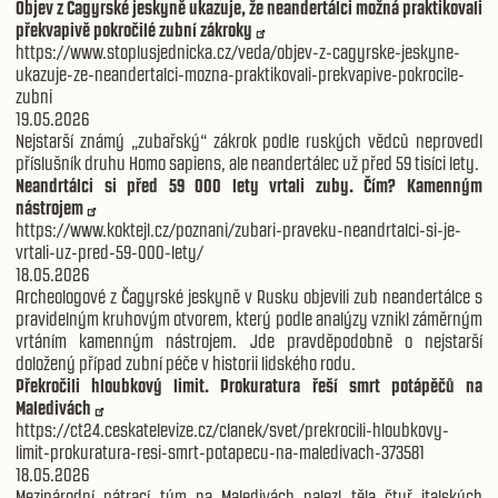
Objev z Čagyrské jeskyně ukazuje, že neandertálci možná praktikovali
překvapivě pokročilé zubní zákroky
https://www.stoplusjednicka.cz/veda/objev-z-cagyrske-jeskyne-
ukazuje-ze-neandertalci-mozna-praktikovali-prekvapive-pokrocile-
zubni
19.05.2026
Nejstarší známý „zubařský“ zákrok podle ruských vědců neprovedl
příslušník druhu Homo sapiens, ale neandertálec už před 59 tisíci lety.
Neandrtálci si před 59 000 lety vrtali zuby. Čím? Kamenným
nástrojem
https://www.koktejl.cz/poznani/zubari-praveku-neandrtalci-si-je-
vrtali-uz-pred-59-000-lety/
18.05.2026
Archeologové z Čagyrské jeskyně v Rusku objevili zub neandertálce s
pravidelným kruhovým otvorem, který podle analýzy vznikl záměrným
vrtáním kamenným nástrojem. Jde pravděpodobně o nejstarší
doložený případ zubní péče v historii lidského rodu.
Překročili hloubkový limit. Prokuratura řeší smrt potápěčů na
Maledivách
https://ct24.ceskatelevize.cz/clanek/svet/prekrocili-hloubkovy-
limit-prokuratura-resi-smrt-potapecu-na-maledivach-373581
18.05.2026
Mezinárodní pátrací tým na Maledivách nalezl těla čtyř italských