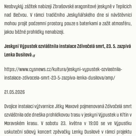
Neobvyklý zážitek nabízejí Zbrašovské aragonitové jeskyně v Teplicích
nad Bečvou. V rámci tradičního Jeskyňářského dne si návštěvníci
mohou projít podzemní prostory pouze s baterkami a zažít atmosféru,
jakou běžné prohlídky nenabízejí.
Jeskyni Výpustek ozvláštnila instalace Zdivočelá smrt, 23. 5. zazpívá
Lenka Dusilová
https://www.cysnews.cz/kultura/jeskyni-vypustek-ozvlastnila-
instalace-zdivocela-smrt-23-5-zazpiva-lenka-dusilova/amp/
21.05.2026
Dvojice instalací výtvarnice Jitky Maxové pojmenovaná Zdivočelá smrt
ozvláštnila ode dneška prohlídkovou trasu v jeskyni Výpustek u Křtin v
Moravském krasu. V sobotu 23. května v 19:00 se ve Výpustku
uskuteční sólový koncert zpěvačky Lenky Dusilové v rámci projektu