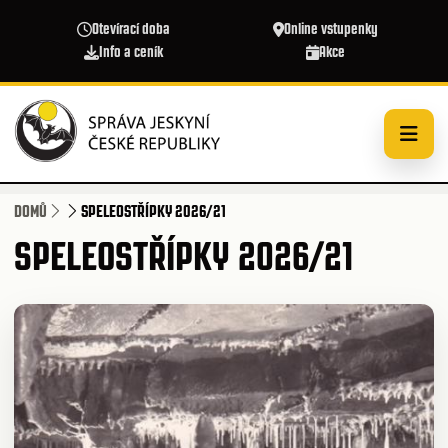
Přejít k hlavnímu obsahu
Otevírací doba
Online vstupenky
Info a ceník
Akce
DOMŮ
SPELEOSTŘÍPKY 2026/21
SPELEOSTŘÍPKY 2026/21