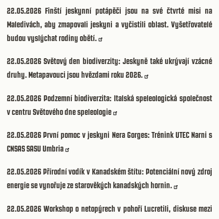
22.05.2026
Finští jeskynní potápěči jsou na své čtvrté misi na
Maledivách, aby zmapovali jeskyni a vyčistili oblast. Vyšetřovatelé
budou vyslýchat rodiny obětí.
22.05.2026
Světový den biodiverzity: Jeskyně také ukrývají vzácné
druhy. Metapavouci jsou hvězdami roku 2026.
22.05.2026
Podzemní biodiverzita: Italská speleologická společnost
v centru Světového dne speleologie
22.05.2026
První pomoc v jeskyni Nera Gorges: Trénink UTEC Narni s
CNSAS SASU Umbria
22.05.2026
Přírodní vodík v Kanadském štítu: Potenciální nový zdroj
energie se vynořuje ze starověkých kanadských hornin.
22.05.2026
Workshop o netopýrech v pohoří Lucretili, diskuse mezi