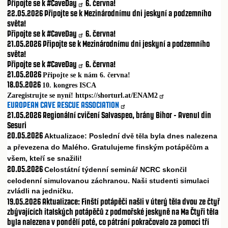
Připojte se k
#CaveDay
6. června!
22.05.2026 Připojte se k Mezinárodnímu dni jeskyní a podzemního
světa!
Připojte se k
#CaveDay
6. června!
21.05.2026 Připojte se k Mezinárodnímu dni jeskyní a podzemního
světa!
Připojte se k
#CaveDay
6. června!
21.05.2026
Připojte se k nám 6. června!
18.05.2026
10. kongres ISCA
Zaregistrujte se nyní!
https://shorturl.at/ENAM2
EUROPEAN CAVE RESCUE ASSOCIATION
21.05.2026
Regionální cvičení Salvaspeo, brány Bihor - Avenul din
Sesuri
20.05.2026
Aktualizace: Poslední dv
t
la byla dnes nalezena
ě
ě
a p
evezena do Malého. Gratulujeme finským potáp
m a
ř
ěčů
všem, kte
í se snažili!
ř
20.05.2026
Celostátní týdenní seminá
NCRC skon
il
ř
č
celodenní simulovanou záchranou. Naši studenti simulaci
zvládli na jedni
ku.
č
19.05.2026
Aktualizace: Finští potápěči našli v úterý těla dvou ze čtyř
zbývajících italských potápěčů z podmořské jeskyně na Ma Čtyři těla
byla nalezena v pondělí poté, co pátrání pokračovalo za pomoci tří