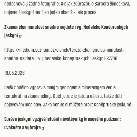
nedochovaly žádné fotografie. Ale jak zdůrazňuje Barbora Šimečková,
objevení jeskyní není jen jeden okamžik, ale proces.
Zkamenělou minulost snadno najdete i vy. Nedaleko Koněpruských
jeskyní
https://medium.seznam.cz/clanek/tereza-zkamenelou-minulost-
snadno-najdete-i-vy-nedaleko-konepruskych-jeskyni-277061
19.05.2026
Další z našich výprav s malým geologem a mineralogem vedla
tentokrát na zkameněliny. Opět je zde je jistota nálezu, takže děti
objevování moc baví. Jako bonus si můžete projít Koněpruské jeskyně.
Správa jeskyní vyzývá letošní návštěvníky krasového podzemí:
Cvakněte a vyhrajte