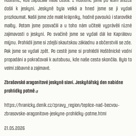
došli k jeskyni. Jeskyně byla velká a hned jsme se ji vydali
prozkoumat. Našli jsme zde malé krápníky, hodně pavouků i starověké
malby. Potom jsme posvačili a u toho nám učitelé vyprávěli různé
zajímavosti o jeskyni. Po svačině jsme se vydali dál ke Kaprálovu
mlýnu. Prohlídli jsme si zdejší skautskou základnu a občerstvili se zde.
Pak jsme se vydali zpět. Po cestě jsme si prohlédli Hoštěnické vodní
propadání a pokračovali k autobusu, kde naše cesta skončila. Bylo to
velmi zábavné a zajímavé.
Zbrašovské aragonitové jeskyně slaví. Jeskyňářský den nabídne
prohlídky potmě
https://hranicky.denik.cz/zpravy_region/teplice-nad-becvou-
zbrasovske-aragonitove-jeskyne-prohlidky-potme.html
21.05.2026