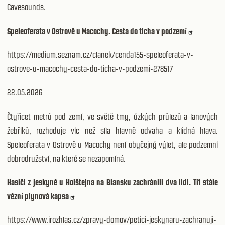
Cavesounds.
Speleoferata v Ostrově u Macochy. Cesta do ticha v podzemí
https://medium.seznam.cz/clanek/cenda155-speleoferata-v-
ostrove-u-macochy-cesta-do-ticha-v-podzemi-278517
22.05.2026
Čtyřicet metrů pod zemí, ve světě tmy, úzkých průlezů a lanových
žebříků, rozhoduje víc než síla hlavně odvaha a klidná hlava.
Speleoferata v Ostrově u Macochy není obyčejný výlet, ale podzemní
dobrodružství, na které se nezapomíná.
Hasiči z jeskyně u Holštejna na Blansku zachránili dva lidi. Tři stále
vězní plynová kapsa
https://www.irozhlas.cz/zpravy-domov/petici-jeskynaru-zachranuji-