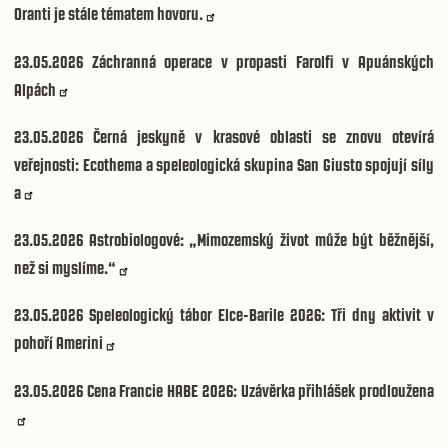
Oranti je stále tématem hovoru.
23.05.2026
Záchranná operace v propasti Farolfi v Apuánských
Alpách
23.05.2026
Černá jeskyně v krasové oblasti se znovu otevírá
veřejnosti: Ecothema a speleologická skupina San Giusto spojují síly
a
23.05.2026
Astrobiologové: „Mimozemský život může být běžnější,
než si myslíme.“
23.05.2026
Speleologický tábor Elce-Barile 2026: Tři dny aktivit v
pohoří Amerini
23.05.2026
Cena Francie HABE 2026: Uzávěrka přihlášek prodloužena