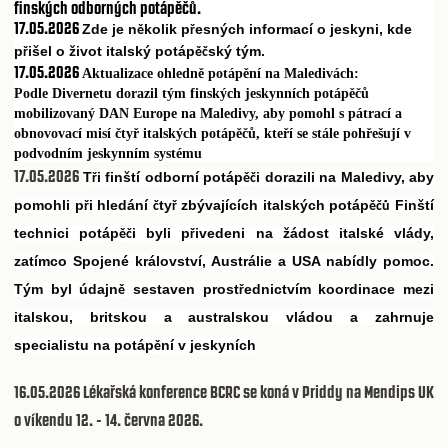
finských odborných potápěčů.
17.05.2026
Zde je n
kolik p
esných informací o jeskyni, kde
ě
ř
p
išel o život italský potáp
ský tým.
ř
ěč
17.05.2026
Aktualizace ohledně potápění na Maledivách:
Podle Divernetu dorazil tým finských jeskynních potápěčů
mobilizovaný DAN Europe na Maledivy, aby pomohl s pátrací a
obnovovací misí čtyř italských potápěčů, kteří se stále pohřešují v
podvodním jeskynním systému
17.05.2026
T
i finští odborní potáp
i dorazili na Maledivy, aby
ř
ěč
pomohli p
i hledání
ty
zbývajících italských potáp
Finští
ř
č
ř
ěčů
technici potáp
i byli p
ivedeni na žádost italské vlády,
ěč
ř
zatímco Spojené království, Austrálie a USA nabídly pomoc.
Tým byl údajn
sestaven prost
ednictvím koordinace mezi
ě
ř
italskou, britskou a australskou vládou a zahrnuje
specialistu na potáp
ní v jeskyních
ě
16.05.2026
Lékařská konference BCRC se koná v Priddy na Mendips UK
o víkendu 12. - 14. června 2026.