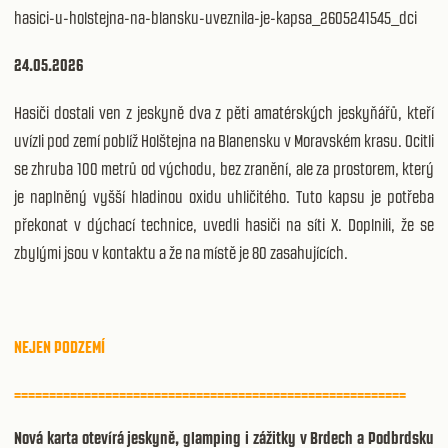
hasici-u-holstejna-na-blansku-uveznila-je-kapsa_2605241545_dci
24.05.2026
Hasiči dostali ven z jeskyně dva z pěti amatérských jeskyňářů, kteří
uvízli pod zemí poblíž Holštejna na Blanensku v Moravském krasu. Ocitli
se zhruba 100 metrů od východu, bez zranění, ale za prostorem, který
je naplněný vyšší hladinou oxidu uhličitého. Tuto kapsu je potřeba
překonat v dýchací technice, uvedli hasiči na síti X. Doplnili, že se
zbylými jsou v kontaktu a že na místě je 80 zasahujících.
NEJEN PODZEMÍ
========================================================
Nová karta otevírá jeskyně, glamping i zážitky v Brdech a Podbrdsku