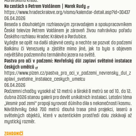
Moravského krasu.
Na cestách s Petrem Voldánem | Marek Audy
https://www.hradeckralove.org/vismo/kalendar-detail.asp?id=30437
06.04.2026
Beseda s dlouholetým rozhlasovým zpravodajem a spolupracovníkem
České televize Petrem Voldánem je zároveň živou nahrávkou pořadu
Českého rozhlasu Hradec Králové a Pardubice.
Vydejte se opět na další objevné cesty a nechte se pozvat do podzemí
Balkánu či Venezuely a zjistěte mimo jiné, jak to bylo s objevem
největšího podzemního termálního jezera na světě.
Pastva pro oči v podzemí: Nevřeňský důl zaplaví světelné instalace
českých umělců
https://www.plzen.cz/pastva_pro_oci_v_podzemi_nevrensky_dul_z
aplavi_svetelne_instalace_ceskych_umelcu
06.04.2026
Podzemní chodby vysoké až 12 metrů a široké 8 metrů se od 10. do 12.
dubna 2026 stanou galerií pro devět unikátních instalací. Letošní téma
„Vesmír pod zemí“ propojí syrovost důlního díla s nekonečností kosmu.
Návštěvníky čeká 700 metrů dlouhá trasa plná projekcí, laserů a
světelných objektů, které v autentickém prostředí dolu získávají až
mystický rozměr.
ZAHRANIČÍ