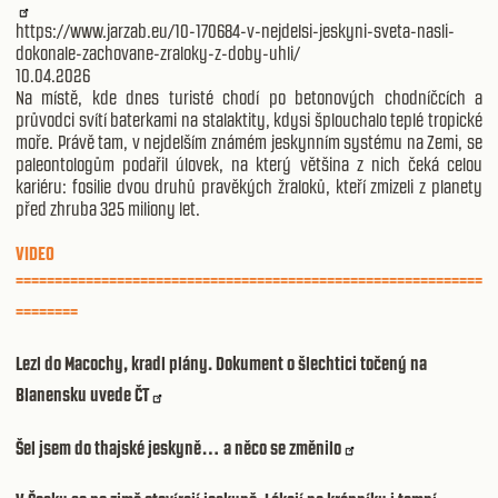
https://www.jarzab.eu/10-170684-v-nejdelsi-jeskyni-sveta-nasli-
dokonale-zachovane-zraloky-z-doby-uhli/
10.04.2026
Na místě, kde dnes turisté chodí po betonových chodníčcích a
průvodci svítí baterkami na stalaktity, kdysi šplouchalo teplé tropické
moře. Právě tam, v nejdelším známém jeskynním systému na Zemi, se
paleontologům podařil úlovek, na který většina z nich čeká celou
kariéru: fosilie dvou druhů pravěkých žraloků, kteří zmizeli z planety
před zhruba 325 miliony let.
VIDEO
============================================================
========
Lezl do Macochy, kradl plány. Dokument o šlechtici točený na
Blanensku uvede ČT
Šel jsem do thajské jeskyně… a něco se změnilo