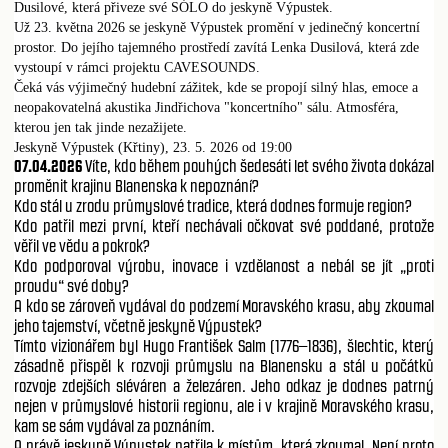
Dusilové, která přiveze své SÓLO do jeskyně Výpustek.
Už 23. května 2026 se jeskyně Výpustek promění v jedinečný koncertní
prostor. Do jejího tajemného prostředí zavítá Lenka Dusilová, která zde
vystoupí v rámci projektu CAVESOUNDS.
Čeká vás výjimečný hudební zážitek, kde se propojí silný hlas, emoce a
neopakovatelná akustika Jindřichova "koncertního" sálu. Atmosféra,
kterou jen tak jinde nezažijete.
Jeskyně Výpustek (Křtiny), 23. 5. 2026 od 19:00
07.04.2026
Víte, kdo během pouhých šedesáti let svého života dokázal
proměnit krajinu Blanenska k nepoznání?
Kdo stál u zrodu průmyslové tradice, která dodnes formuje region?
Kdo patřil mezi první, kteří nechávali očkovat své poddané, protože
věřil ve vědu a pokrok?
Kdo podporoval výrobu, inovace i vzdělanost a nebál se jít „proti
proudu“ své doby?
A kdo se zároveň vydával do podzemí Moravského krasu, aby zkoumal
jeho tajemství, včetně jeskyně Výpustek?
Tímto vizionářem byl Hugo František Salm (1776–1836), šlechtic, který
zásadně přispěl k rozvoji průmyslu na Blanensku a stál u počátků
rozvoje zdejších sléváren a železáren. Jeho odkaz je dodnes patrný
nejen v průmyslové historii regionu, ale i v krajině Moravského krasu,
kam se sám vydával za poznáním.
A právě jeskyně Výpustek patřila k místům, která zkoumal. Není proto