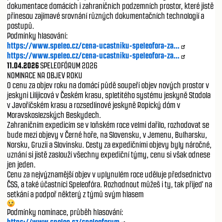
dokumentace domácích i zahraničních podzemních prostor, které jistě
přinesou zajímavé srovnání různých dokumentačních technologií a
postupů.
Podmínky hlasování:
https://www.speleo.cz/cena-ucastniku-speleofora-za...
https://www.speleo.cz/cena-ucastniku-speleofora-za...
11.04.2026
SPELEOFÓRUM 2026
NOMINACE NA OBJEV ROKU
O cenu za objev roku na domácí půdě soupeří objev nových prostor v
jeskyni Lilijicová v Českém krasu, spletitého systému jeskyně Stodola
v Javoříčském krasu a rozsedlinové jeskyně Ropický dóm v
Moravskoslezských Beskydech.
Zahraničním expedicím se v loňském roce velmi dařilo, rozhodovat se
bude mezi objevy v Černé hoře, na Slovensku, v Jemenu, Bulharsku,
Norsku, Gruzii a Slovinsku. Cesty za expedičními objevy byly náročné,
uznání si jistě zaslouží všechny expediční týmy, cenu si však odnese
jen jeden.
Cenu za nejvýznamější objev v uplynulém roce uděluje předsednictvo
ČSS, a také účastníci Speleofóra. Rozhodnout můžeš i ty, tak přijeď na
setkání a podpoř některý z týmů svým hlasem
Podmínky nominace, průběh hlasování:
https://www.speleo.cz/speleoforum