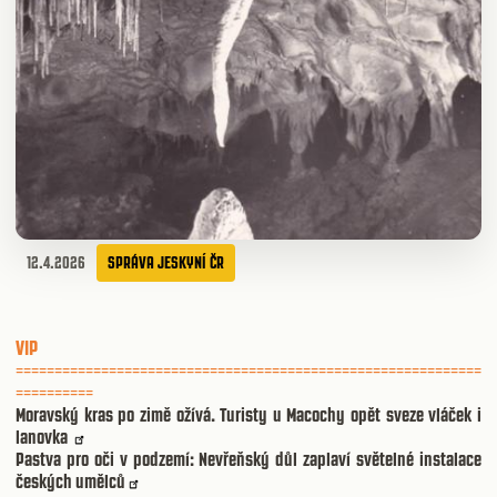
12.4.2026
SPRÁVA JESKYNÍ ČR
VIP
============================================================
==========
Moravský kras po zimě ožívá. Turisty u Macochy opět sveze vláček i
lanovka
Pastva pro oči v podzemí: Nevřeňský důl zaplaví světelné instalace
českých umělců