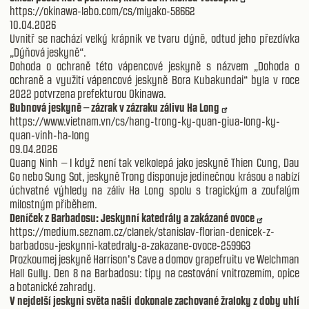
https://okinawa-labo.com/cs/miyako-58662
10.04.2026
Uvnitř se nachází velký krápník ve tvaru dýně, odtud jeho přezdívka
„Dýňová jeskyně“.
Dohoda o ochraně této vápencové jeskyně s názvem „Dohoda o
ochraně a využití vápencové jeskyně Bora Kubakundai“ byla v roce
2022 potvrzena prefekturou Okinawa.
Bubnová jeskyně – zázrak v zázraku zálivu Ha Long
https://www.vietnam.vn/cs/hang-trong-ky-quan-giua-long-ky-
quan-vinh-ha-long
09.04.2026
Quang Ninh – I když není tak velkolepá jako jeskyně Thien Cung, Dau
Go nebo Sung Sot, jeskyně Trong disponuje jedinečnou krásou a nabízí
úchvatné výhledy na záliv Ha Long spolu s tragickým a zoufalým
milostným příběhem.
Deníček z Barbadosu: Jeskynní katedrály a zakázané ovoce
https://medium.seznam.cz/clanek/stanislav-florian-denicek-z-
barbadosu-jeskynni-katedraly-a-zakazane-ovoce-259963
Prozkoumej jeskyně Harrison's Cave a domov grapefruitu ve Welchman
Hall Gully. Den 8 na Barbadosu: tipy na cestování vnitrozemím, opice
a botanické zahrady.
V nejdelší jeskyni světa našli dokonale zachované žraloky z doby uhlí