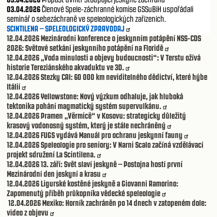
03.04.2026
Členové Spele-záchranné komise GSSuBiH uspořádali
seminář o sebezáchraně ve speleologických zařízeních.
SCINTILENA – SPELEOLOGICKÝ ZPRAVODAJ
12.04.2026
Mezinárodní konference o jeskynním potápění NSS-CDS
2026: Světové setkání jeskynního potápění na Floridě
12.04.2026
„Voda minulosti a objevy budoucnosti“: V Terstu ožívá
historie Tereziánského akvaduktu ve 3D.
12.04.2026
Stezky CAI: 60 000 km neviditelného dědictví, které hýbe
Itálií
12.04.2026
Yellowstone: Nový výzkum odhaluje, jak hluboká
tektonika pohání magmatický systém supervulkánu.
12.04.2026
Pramen „Vërmicë“ v Kosovu: strategicky důležitý
krasový vodonosný systém, který je stále nechráněný
12.04.2026
FUGS vydává Manuál pro ochranu jeskynní fauny
12.04.2026
Speleologie pro seniory: V Narni Scalo začíná vzdělávací
projekt sdružení La Scintilena.
12.04.2026
13. září: Svět slaví jeskyně – Postojna hostí první
Mezinárodní den jeskyní a krasu
12.04.2026
Ligurské kostěné jeskyně a Giovanni Ramorino:
Zapomenutý příběh průkopníka vědecké speleologie
12.04.2026
Mexiko: Horník zachráněn po 14 dnech v zatopeném dole:
video z objevu