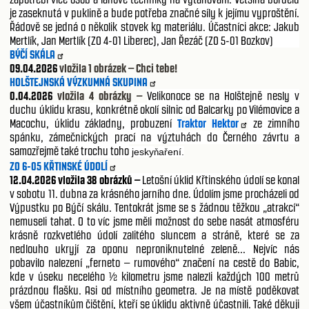
je zaseknutá v puklině a bude potřeba značné síly k jejímu vyproštění.
Řádově se jedná o několik stovek kg materiálu. Účastníci akce: Jakub
Mertlík, Jan Mertlík (ZO 4-01 Liberec), Jan Řezáč (ZO 5-01 Bozkov)
BÝČÍ SKÁLA
09.04.2026
vložila 1 obrázek – Chci tebe!
HOLŠTEJNSKÁ VÝZKUMNÁ SKUPINA
0.04.2026
vložila 4 obrázky –
Velikonoce se na Holštejně nesly v
duchu úklidu krasu, konkrétně okolí silnic od Balcarky po Vilémovice a
Macochu, úklidu základny, probuzení
Traktor Hektor
ze zimního
spánku, zámečnických prací na výztuhách do Černého závrtu a
samozřejmě také trochu toho
jesky
a
ení.
ň
ř
ZO 6-05 KŘTINSKÉ ÚDOLÍ
12.04.2026
vložila 38 obrázků –
Letošní úklid Křtinského údolí se konal
v sobotu 11. dubna za krásného jarního dne. Údolím jsme procházeli od
Výpustku po Býčí skálu. Tentokrát jsme se s žádnou těžkou „atrakcí“
nemuseli tahat. O to víc jsme měli možnost do sebe nasát atmosféru
krásně rozkvetlého údolí zalitého sluncem a stráně, které se za
nedlouho ukryjí za oponu neproniknutelné zeleně... Nejvíc nás
pobavilo nalezení „ferneto – rumového“ značení na cestě do Babic,
kde v úseku necelého ½ kilometru jsme nalezli každých 100 metrů
prázdnou flašku. Asi od místního geometra. Je na místě poděkovat
všem účastníkům čištění, kteří se úklidu aktivně účastnili. Také děkuji