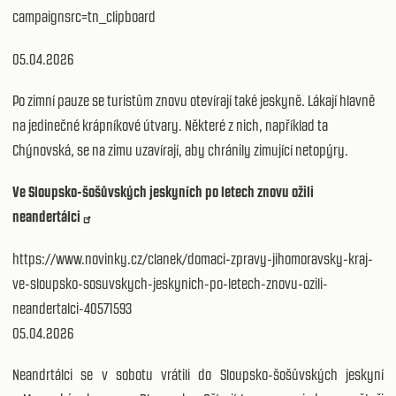
campaignsrc=tn_clipboard
05.04.2026
Po zimní pauze se turistům znovu otevírají také jeskyně. Lákají hlavně
na jedinečné krápníkové útvary. Některé z nich, například ta
Chýnovská, se na zimu uzavírají, aby chránily zimující netopýry.
Ve Sloupsko-šošůvských jeskyních po letech znovu ožili
neandertálci
https://www.novinky.cz/clanek/domaci-zpravy-jihomoravsky-kraj-
ve-sloupsko-sosuvskych-jeskynich-po-letech-znovu-ozili-
neandertalci-40571593
05.04.2026
Neandrtálci se v sobotu vrátili do Sloupsko-šošůvských jeskyní