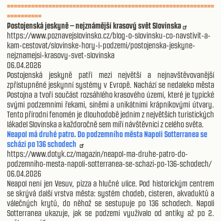
============================================================
==========
Postojenská jeskyně – nejznámější krasový svět Slovinska
https://www.poznavejslovinsko.cz/blog-o-slovinsku-co-navstivit-a-
kam-cestovat/slovinske-hory-i-podzemi/postojenska-jeskyne-
nejznamejsi-krasovy-svet-slovinska
06.04.2026
Postojenská jeskyně patří mezi největší a nejnavštěvovanější
zpřístupněné jeskynní systémy v Evropě. Nachází se nedaleko města
Postojna a tvoří součást rozsáhlého krasového území, které je typické
svými podzemními řekami, síněmi a unikátními krápníkovými útvary.
Tento přírodní fenomén je dlouhodobě jedním z největších turistických
lákadel Slovinska a každoročně sem míří návštěvníci z celého světa.
Neapol má druhé patro. Do podzemního města Napoli Sotterranea se
schází po 136 schodech
https://www.dotyk.cz/magazin/neapol-ma-druhe-patro-do-
podzemniho-mesta-napoli-sotterranea-se-schazi-po-136-schodech/
06.04.2026
Neapol není jen Vesuv, pizza a hlučné ulice. Pod historickým centrem
se skrývá další vrstva města: systém chodeb, cisteren, akvaduktů a
válečných krytů, do něhož se sestupuje po 136 schodech. Napoli
Sotterranea ukazuje, jak se podzemí využívalo od antiky až po 2.