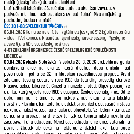
nadějný jeskyňářský dorost a plankton!!
U příležitosti letošního 25. ročníku bude po ukončení závodu, v
podvečerních hodinách, zapálen slavnostní oheň. Pivo a nějaké ty
pochutiny budou na místě.
ČSS ZO 1-08 SPELEOKLUB TÝNČANY
06.04.2026
Komu se nelení, ten vytáhne z jeskyně 512 kýblů materiálu
- ideální Velikonoce a krásné zahájení jeskyňářské sezóny. #jeskyně
#cave #jaro #DivišovaJeskyně #Kras
4-01 ZAKLADNÍ ORGANIZACE ČESKÉ SPELEOLOGICKÉ SPOLEČNOSTI
LIBEREC
08.04.2026 vložila 5 obrázků –
V sobotu 28. 3. 2026 proběhla narychlo
domluvená akce na lokalitě, která dlouhou dobu unikala naší
pozornosti – jedná se 22 m hlubokou rozsedlinovou propast. První
zdokumentovaný sestup v roce 1962 do této díry provedly členové
krasové sekce Liberec G. Ginzel a manželé Lhotští. Objev popisují ve
článku, který vyšel v roce 1966 v časopisu Československý kras. Od té
doby nám není známo, že by někdo z naší skupiny tuto lokalitu
navštívil. Hlavním cílem tedy bylo udělat si přehled o současném stavu
jeskyně a nalézt vytesanou značku od objevitelů. Vzhledem k tomu, že
se jedná o propast na dně závrtu, tak se tomuto místu nevyhnulo
zasypávání díry odpadem. Menší část odpadu jsme dnes vytahali na
povrch. Zbytek ale čeká na některou z dalších akcí, kdy bude
zapotřebí více osob a lanové techniky na vytahování. Většina bordelu