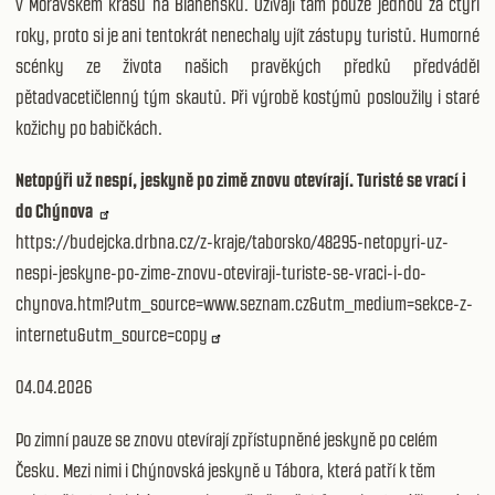
v Moravském krasu na Blanensku. Ožívají tam pouze jednou za čtyři
roky, proto si je ani tentokrát nenechaly ujít zástupy turistů. Humorné
scénky ze života našich pravěkých předků předváděl
pětadvacetičlenný tým skautů. Při výrobě kostýmů posloužily i staré
kožichy po babičkách.
Netopýři už nespí, jeskyně po zimě znovu otevírají. Turisté se vrací i
do Chýnova
https://budejcka.drbna.cz/z-kraje/taborsko/48295-netopyri-uz-
nespi-jeskyne-po-zime-znovu-oteviraji-turiste-se-vraci-i-do-
chynova.html?utm_source=www.seznam.cz&utm_medium=sekce-z-
internetu&utm_source=copy
04.04.2026
Po zimní pauze se znovu otevírají zpřístupněné jeskyně po celém
Česku. Mezi nimi i Chýnovská jeskyně u Tábora, která patří k těm