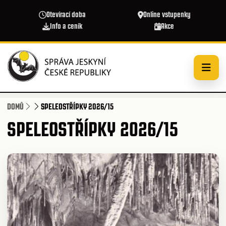
Přejít k hlavnímu obsahu
Otevírací doba
Online vstupenky
Info a ceník
Akce
DOMŮ
SPELEOSTŘÍPKY 2026/15
SPELEOSTŘÍPKY 2026/15