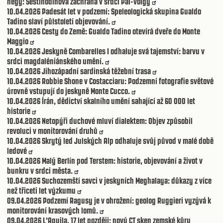
hegy: Šestihodinová záchrana v srdci Pál-völgy
10.04.2026
Padesát let v podzemí: Speleologická skupina Gualdo
Tadino slaví půlstoletí objevování.
10.04.2026
Cesty do Země: Gualdo Tadino otevírá dveře do Monte
Maggio
10.04.2026
Jeskyně Combarelles I odhaluje svá tajemství: barvu v
srdci magdaléniánského umění.
10.04.2026
Jihozápadní sardinská těžební trasa
10.04.2026
Robbie Shone v Costacciaru: Podzemní fotografie světové
úrovně vstupují do jeskyně Monte Cucco.
10.04.2026
Írán, dědictví skalního umění sahající až 60 000 let
historie
10.04.2026
Netopýři duchové mluví dialektem: Objev způsobil
revoluci v monitorování druhů
10.04.2026
Skrytý led Julských Alp odhaluje svůj původ v malé době
ledové
10.04.2026
Malý Berlín pod Terstem: historie, objevování a život v
bunkru v srdci města.
10.04.2026
Suchozemští savci v jeskyních Meghalaya: důkazy z více
než třiceti let výzkumu
09.04.2026
Podzemí Ragusy je v ohrožení: geolog Ruggieri vyzývá k
monitorování krasových lomů.
09.04.2026
L'Aquila, 17 let později: nový CT sken zemské kůry