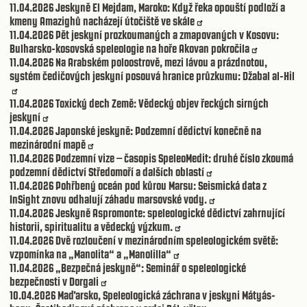
11.04.2026
Jeskyně El Mejdam, Maroko: Když řeka opouští podloží a
kmeny Amazighů nacházejí útočiště ve skále
11.04.2026
Pět jeskyní prozkoumaných a zmapovaných v Kosovu:
Bulharsko-kosovská speleologie na hoře Akovan pokročila
11.04.2026
Na Arabském poloostrově, mezi lávou a prázdnotou,
systém čedičových jeskyní posouvá hranice průzkumu: Džabal al-Hil
11.04.2026
Toxický dech Země: Vědecký objev řeckých sirných
jeskyní
11.04.2026
Japonské jeskyně: Podzemní dědictví konečně na
mezinárodní mapě
11.04.2026
Podzemní vize – časopis SpeleoMedit: druhé číslo zkoumá
podzemní dědictví Středomoří a dalších oblastí
11.04.2026
Pohřbený oceán pod kůrou Marsu: Seismická data z
InSight znovu odhalují záhadu marsovské vody.
11.04.2026
Jeskyně Aspromonte: speleologické dědictví zahrnující
historii, spiritualitu a vědecký výzkum.
11.04.2026
Dvě rozloučení v mezinárodním speleologickém světě:
vzpomínka na „Manolita“ a „Manolilla“
11.04.2026
„Bezpečná jeskyně“: Seminář o speleologické
bezpečnosti v Dorgali
10.04.2026
Maďarsko, Speleologická záchrana v jeskyni Mátyás-