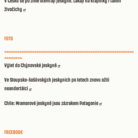
V Česku se po zimě otevírají jeskyně. Lákají na krápníky i tamní
živočichy
FOTO
============================================================
========
Výlet do Chýnovské jeskyně
Ve Sloupsko-šošůvských jeskyních po letech znovu ožili
neandertálci
Chile: Mramorové jeskyně jsou zázrakem Patagonie
FACEBOOK