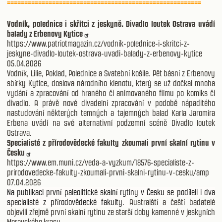
========================================================
Vodník, polednice i skřítci z jeskyně. Divadlo loutek Ostrava uvádí
balady z Erbenovy Kytice
https://www.patriotmagazin.cz/vodnik-polednice-i-skritci-z-
jeskyne-divadlo-loutek-ostrava-uvadi-balady-z-erbenovy-kytice
05.04.2026
Vodník, Lilie, Poklad, Polednice a Svatební košile. Pět básní z Erbenovy
sbírky Kytice, doslova národního klenotu, který se už dočkal mnoha
vydání a zpracování od hraného či animovaného filmu po komiks či
divadlo. A právě nové divadelní zpracování v podobě nápaditého
nastudování některých temných a tajemných balad Karla Jaromíra
Erbena uvádí na své alternativní podzemní scéně Divadlo loutek
Ostrava.
Specialisté z přírodovědecké fakulty zkoumali první skalní rytinu v
Česku
https://www.em.muni.cz/veda-a-vyzkum/18576-specialiste-z-
prirodovedecke-fakulty-zkoumali-prvni-skalni-rytinu-v-cesku/amp
07.04.2026
Na publikaci první paleolitické skalní rytiny v Česku se podíleli i dva
specialisté z přírodovědecké fakulty.
Australští a čeští badatelé
objevili zřejmě první skalní rytinu ze starší doby kamenné v jeskyních