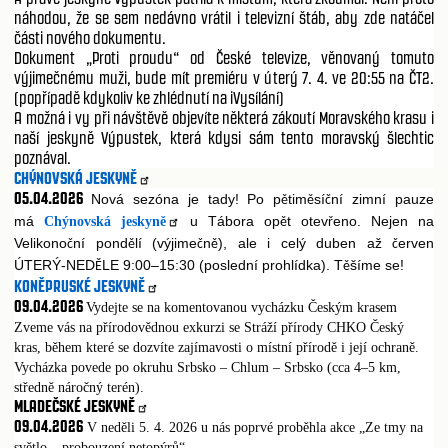
náhodou, že se sem nedávno vrátil i televizní štáb, aby zde natáčel
části nového dokumentu.
Dokument „Proti proudu“ od České televize, věnovaný tomuto
výjimečnému muži, bude mít premiéru v úterý 7. 4. ve 20:55 na ČT2.
(popřípadě kdykoliv ke zhlédnutí na iVysílání)
A možná i vy při návštěvě objevíte některá zákoutí Moravského krasu i
naší jeskyně Výpustek, která kdysi sám tento moravský šlechtic
poznával.
CHÝNOVSKÁ JESKYNĚ
05.04.2026
Nová sezóna je tady! Po p
tim
sí
ní zimní pauze
ě
ě
č
má
u Tábora op
t otev
eno. Nejen na
Chýnovská jeskyně
ě
ř
Velikono
ní pond
lí (výjime
n
), ale i celý duben až
erven
č
ě
č
ě
č
ÚTERÝ-NED
LE 9:00–15:30 (poslední prohlídka). T
šíme se!
Ě
ě
KONĚPRUSKÉ JESKYNĚ
09.04.2026
Vydejte se na komentovanou vycházku Českým krasem
Zveme vás na přírodovědnou exkurzi se Stráží přírody CHKO Český
kras, během které se dozvíte zajímavosti o místní přírodě i její ochraně.
Vycházka povede po okruhu Srbsko – Chlum – Srbsko (cca 4–5 km,
středně náročný terén).
MLADEČSKÉ JESKYNĚ
09.04.2026
V neděli 5. 4. 2026 u nás poprvé proběhla akce „Ze tmy na
světlo – probouzení netopýrů“.