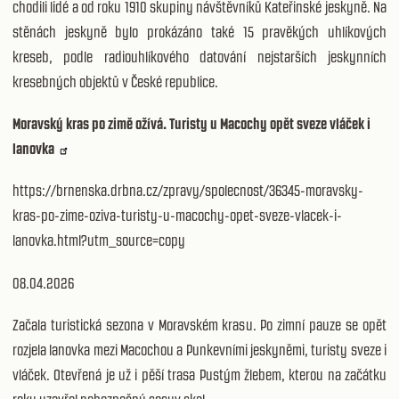
chodili lidé a od roku 1910 skupiny návštěvníků Kateřinské jeskyně. Na
stěnách jeskyně bylo prokázáno také 15 pravěkých uhlíkových
kreseb, podle radiouhlíkového datování nejstarších jeskynních
kresebných objektů v České republice.
Moravský kras po zimě ožívá. Turisty u Macochy opět sveze vláček i
lanovka
https://brnenska.drbna.cz/zpravy/spolecnost/36345-moravsky-
kras-po-zime-oziva-turisty-u-macochy-opet-sveze-vlacek-i-
lanovka.html?utm_source=copy
08.04.2026
Začala turistická sezona v Moravském krasu. Po zimní pauze se opět
rozjela lanovka mezi Macochou a Punkevními jeskyněmi, turisty sveze i
vláček. Otevřená je už i pěší trasa Pustým žlebem, kterou na začátku