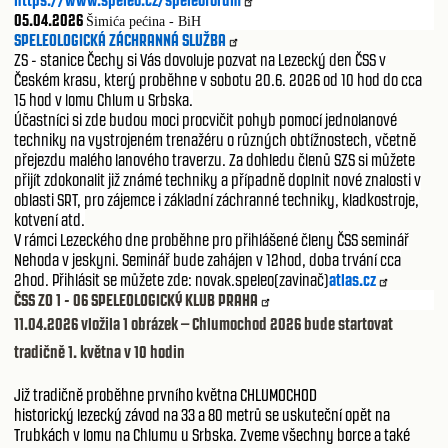
05.04.2026
Šimića pećina - BiH
SPELEOLOGICKÁ ZÁCHRANNÁ SLUŽBA
ZS - stanice Čechy si Vás dovoluje pozvat na Lezecký den ČSS v
Českém krasu, který proběhne v sobotu 20.6. 2026 od 10 hod do cca
15 hod v lomu Chlum u Srbska.
Účastníci si zde budou moci procvičit pohyb pomocí jednolanové
techniky na vystrojeném trenažéru o různých obtížnostech, včetně
přejezdu malého lanového traverzu. Za dohledu členů SZS si můžete
přijít zdokonalit již známé techniky a případně doplnit nové znalosti v
oblasti SRT, pro zájemce i základní záchranné techniky, kladkostroje,
kotvení atd.
V rámci Lezeckého dne proběhne pro přihlášené členy ČSS seminář
Nehoda v jeskyni. Seminář bude zahájen v 12hod, doba trvání cca
2hod. Přihlásit se můžete zde: novak.speleo(zavinač)
atlas.cz
ČSS ZO 1 - 06 SPELEOLOGICKÝ KLUB PRAHA
11.04.2026 vložila 1 obrázek – Chlumochod 2026 bude startovat
tradičně 1. května v 10 hodin
Již tradičně proběhne prvního května CHLUMOCHOD
historický lezecký závod na 33 a 80 metrů se uskuteční opět na
Trubkách v lomu na Chlumu u Srbska.
Zveme všechny borce a také