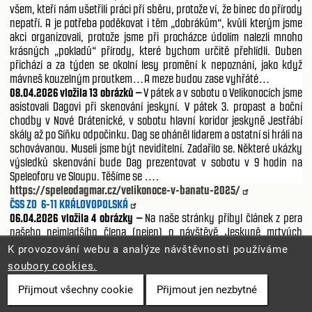
všem, kteří nám ušetřili práci pří sběru, protože ví, že binec do přírody
nepatří. A je potřeba poděkovat i těm „dobrákům“, kvůli kterým jsme
akci organizovali, protože jsme při procházce údolím nalezli mnoho
krásných „pokladů“ přírody, které bychom určitě přehlídli. Duben
přichází a za týden se okolní lesy promění k nepoznání, jako když
mávneš kouzelným proutkem…A meze budou zase vyhřáté…
08.04.2026
vložila 13 obrázků –
V pátek a v sobotu o Velikonocích jsme
asistovali Dagovi při skenování jeskyní. V pátek 3. propast a boční
chodby v Nové Drátenické, v sobotu hlavní koridor jeskyně Jestřábí
skály až po Síňku odpočinku. Dag se oháněl lidarem a ostatní si hráli na
schovávanou. Museli jsme být neviditelní. Zadařilo se. Některé ukázky
výsledků skenování bude Dag prezentovat v sobotu v 9 hodin na
Speleoforu ve Sloupu. Těšíme se …
.
https://speleodagmar.cz/velikonoce-v-banatu-2025/
ČSS ZO 6-11 KRÁLOVOPOLSKÁ
06.04.2026
vložila 4 obrázky –
Na naše stránky přibyl článek z pera
našeho nejmladšího člena (nejen) o návštěvě Jeskyně mrtvých
netopýrů v Nízkých Tatrách. Odkaz na celý text je v prvním komentáři.
K provozování webu a analýze návštěvnosti používáme
„V druhé půlce dovolené jsme navštívili ještě Jeskyni mrtvých
soubory cookies.
netopýrů. Tato jeskyně se nachází vysoko ve svahu po cestě na
Ďumbier přes horskou chatu Štěfánička. Výchozí bod výprav do
Přijmout všechny cookie
Přijmout jen nezbytné
jeskyně je chata Trangoška. Jeskyně je spravována jeskyňářskou