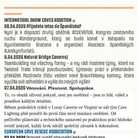
============================================================
========
INTERNATIOAL SHOW CAVES ASSOTION
08.04.2026 Přijedete letos do Španělska?
Nyní je k dispozici druhý oběžník #CUEVATUR, Kongres cestovního
ruchu #Underground, který se bude konat v listopadu na
Ayuntamiento Aracena s organizací Asociace španělských
#JeskyníTuristů.
8.04.2026 Natural Bridge Caverns)
Teambuilding má všechny formy - a my rádi hostíme týmy, které na
Twisted Trails trénují povzbuzování, týmovou práci a překonávání
překážek Pozdravte třídu vedení nové Braunfelsovy komory, která
využila své odhodlání a vyšla do nových výšin!
07.04.2026
V
nování. P
esnost. Spolupráce
.
ě
ř
To, co obnáší oživení jeskyně, není jen osvětlení – jsou to lidé, vášeň a
posedlost každým detailem.
Během posledních týdnů v Luray Caverns ve Virginii se náš tým Cave
Lighting plně ponořil do první fáze nové instalace osvětlení. Od
pečlivého plánování a technického nastavení po praktickou práci hluboko
uvnitř jeskyně, každý krok odráží společný závazek k dokonalosti.
EUROPEAN CAVE RESCUE ASSOCIATION
03.04.2026
Propast uvnitř stoupající jeskyně záchrana