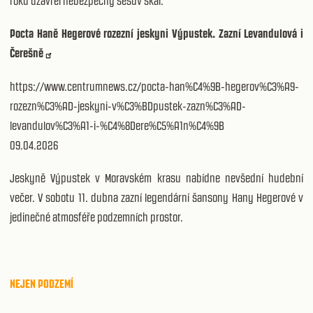
roku uzavřel nebezpečný sesuv skal.
Pocta Haně Hegerové rozezní jeskyni Výpustek. Zazní Levandulová i
Čerešně
https://www.centrumnews.cz/pocta-han%C4%9B-hegerov%C3%A9-
rozezn%C3%AD-jeskyni-v%C3%BDpustek-zazn%C3%AD-
levandulov%C3%A1-i-%C4%8Dere%C5%A1n%C4%9B
09.04.2026
Jeskyně Výpustek v Moravském krasu nabídne nevšední hudební
večer. V sobotu 11. dubna zazní legendární šansony Hany Hegerové v
jedinečné atmosféře podzemních prostor.
NEJEN PODZEMÍ