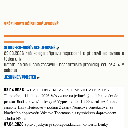
VEŘEJNOSTI PŘÍSTUPNÉ JESKYNĚ
============================================================
==========
SLOUPSKO-ŠOŠŮVSKÉ JESKYNĚ
29.03.2026 Náš kolega přípravu nepodcenil a připravil se rovnou o
týden dřív.
Ostatní ho ale rychle zastavili – neandrtálské prohlídky jsou až 4. 4. v
sobotu!
JESKYNĚ VÝPUSTEK
08.04.2026
"AŤ ŽIJE HEGEROVÁ" V JESKYNI VÝPUSTEK
Tuto sobotu 11. dubna 2026 Vás zveme na jedinečný hudební večer do
prostor Jindřichova sálu Jeskyně Výpustek. Od 18:00 zazní nestárnoucí
šansony Hany Hegerové v podání Zuzany Němcové Šmejkalové, za
klavírního doprovodu Václava Tobrmana a s rytmickým doprovodem
Jakuba Němce.
07.04.2026
Správa jeskyní je spolupořadatelem koncertu Lenky