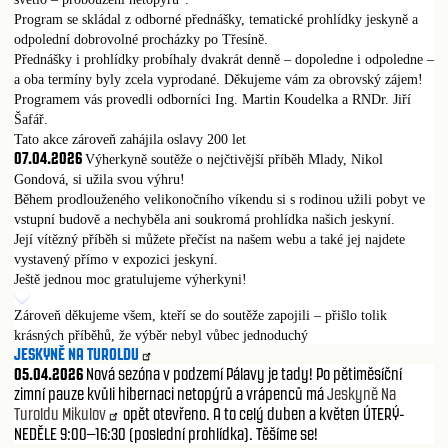
Program se skládal z odborné přednášky, tematické prohlídky jeskyně a
odpolední dobrovolné procházky po Třesíně.
Přednášky i prohlídky probíhaly dvakrát denně – dopoledne i odpoledne –
a oba termíny byly zcela vyprodané. Děkujeme vám za obrovský zájem!
Programem vás provedli odborníci Ing. Martin Koudelka a RNDr. Jiří
Šafář.
Tato akce zároveň zahájila oslavy 200 let
07.04.2026
Výherkyně soutěže o nejčtivější příběh Mlady, Nikol
Gondová, si užila svou výhru!
Během prodlouženého velikonočního víkendu si s rodinou užili pobyt ve
vstupní budově a nechyběla ani soukromá prohlídka našich jeskyní.
Její vítězný příběh si můžete přečíst na našem webu a také jej najdete
vystavený přímo v expozici jeskyní.
Ještě jednou moc gratulujeme výherkyni!
Zároveň děkujeme všem, kteří se do soutěže zapojili – přišlo tolik
krásných příběhů, že výběr nebyl vůbec jednoduchý
JESKYNĚ NA TUROLDU
05.04.2026
Nová sezóna v podzemí Pálavy je tady! Po pětiměsíční
zimní pauze kvůli hibernaci netopýrů a vrápenců má
Jeskyně Na
Turoldu Mikulov
opět otevřeno. A to celý duben a květen ÚTERÝ-
NEDĚLE 9:00–16:30 (poslední prohlídka). Těšíme se!