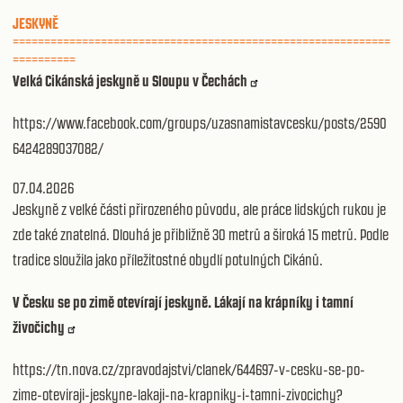
JESKYNĚ
============================================================
==========
Velká Cikánská jeskyně u Sloupu v Čechách
https://www.facebook.com/groups/uzasnamistavcesku/posts/2590
6424289037082/
07.04.2026
Jeskyně z velké části přirozeného původu, ale práce lidských rukou je
zde také znatelná. Dlouhá je přibližně 30 metrů a široká 15 metrů. Podle
tradice sloužila jako příležitostné obydlí potulných Cikánů.
V Česku se po zimě otevírají jeskyně. Lákají na krápníky i tamní
živočichy
https://tn.nova.cz/zpravodajstvi/clanek/644697-v-cesku-se-po-
zime-oteviraji-jeskyne-lakaji-na-krapniky-i-tamni-zivocichy?