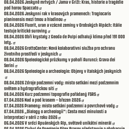
08.04.2026
Jeskyně mrtvých / Jama v Griži: Kras, historie a tragédie
pod horou Spaccato
08.04.2026
Jeskynní rak v krasových pramenech: Troglocaris
planinensis mezi tmou a hladinou
08.04.2026
Fluorit, uran a vzácné zeminy v Orobských Alpách: Itálie
testuje kritické suroviny
08.04.2026
Obří krystaly z Geoda de Pulpí odhalují klima před 191 000
lety.
08.04.2026
GrottoCenter: Nová kolaborativní služba pro ochranu
životního prostředí v jeskyních
08.04.2026
Speleologické průzkumy v pohoří Aurunci: Grava dei
Serini
08.04.2026
Speleologie a archeologie: Objevy v italských jeskyních
08.04.2026
Zdroje podzemní vody: místo setkání mezi podzemním
světem a hydrografickou sítí
08.04.2026
Kurz podzemní topografie pořádaný FSRS
07.04.2026
Nad a pod krasem – březen 2026
07.04.2026
Prameny: místo setkání podzemní a povrchové vody
07.04.2026
„Dialogy o archeologii“: Cesta mezi minulostí a
interpretací v sérii z roku 2026
06.04.2026
V srdci Apuánských Alp, světově unikátní minerál
06.04.2026
Clubul de Speologie Silex Brasov představuje a obohacuje