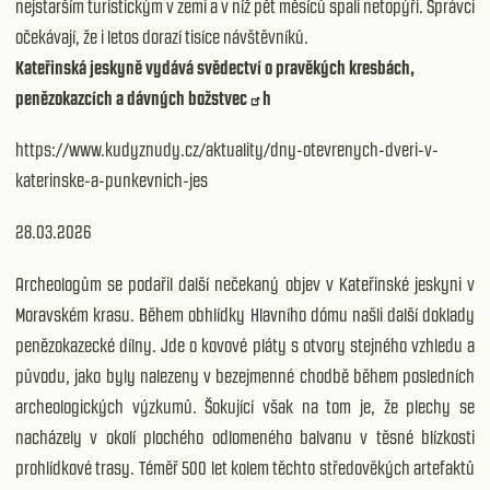
nejstarším turistickým v zemi a v níž pět měsíců spali netopýři. Správci
očekávají, že i letos dorazí tisíce návštěvníků.
Kateřinská jeskyně vydává svědectví o pravěkých kresbách,
penězokazcích a dávných božstvec
h
https://www.kudyznudy.cz/aktuality/dny-otevrenych-dveri-v-
katerinske-a-punkevnich-jes
28.03.2026
Archeologům se podařil další nečekaný objev v Kateřinské jeskyni v
Moravském krasu. Během obhlídky Hlavního dómu našli další doklady
penězokazecké dílny. Jde o kovové pláty s otvory stejného vzhledu a
původu, jako byly nalezeny v bezejmenné chodbě během posledních
archeologických výzkumů. Šokující však na tom je, že plechy se
nacházely v okolí plochého odlomeného balvanu v těsné blízkosti
prohlídkové trasy. Téměř 500 let kolem těchto středověkých artefaktů