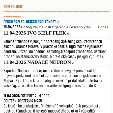
SPELEOLOGIE
============================================================
==========
ČESKÁ SPELEOLOGICKÁ SPOLEČNOST
12.04.2026
Poznej zajímavosti z geologie
eského krasu...už dnes
Č
11.04.2026 I
VO KELF FLEK
Seminář "Nehoda v jeskyni" pořádaný Speleologickou záchrannou
službou stanice Morava. V praktické části si bylo možné vyzkoušet
ošetření, uložení do nosítek i samotný transport zraněného. Seminář
proběhl na stanici SZS v Rudici a praktická část v jeskyni Výpustek.
11.04.2026
NADACE NEURON
Expedice Neuron přinášejí mimořádné objevy už přes deset let:
největší podzemní termální jezero světa i ztracené mayské město.
Zbývá už jen týden k tomu, aby se mezi ně přidala další – třeba ta
vaše! Výzva o milion korun pro vědecké týmy je otevřena do 17.
dubna.
11.04.2026
SPELEOFÓRUM 2026
SOUTĚŽNÍ POSTERY A MAPY
Do letošního souboje je přihlášeno 10 velkoplošných prezentací s
pestrou tématikou. O nejlepší mapové dílo se utká 7 výsledků