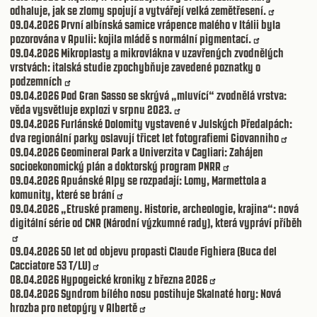
odhaluje, jak se zlomy spojují a vytvářejí velká zemětřesení.
09.04.2026
První albínská samice vrápence malého v Itálii byla
pozorována v Apulii: kojila mládě s normální pigmentací.
09.04.2026
Mikroplasty a mikrovlákna v uzavřených zvodnělých
vrstvách: italská studie zpochybňuje zavedené poznatky o
podzemních
09.04.2026
Pod Gran Sasso se skrývá „mluvící“ zvodnělá vrstva:
věda vysvětluje explozi v srpnu 2023.
09.04.2026
Furlánské Dolomity vystavené v Julských Předalpách:
dva regionální parky oslavují třicet let fotografiemi Giovanniho
09.04.2026
Geomineral Park a Univerzita v Cagliari: Zahájen
socioekonomický plán a doktorský program PNRR
09.04.2026
Apuánské Alpy se rozpadají: Lomy, Marmettola a
komunity, které se brání
09.04.2026
„Etruské prameny. Historie, archeologie, krajina“: nová
digitální série od CNR (Národní výzkumné rady), která vypráví příběh
09.04.2026
50 let od objevu propasti Claude Fighiera (Buca del
Cacciatore 53 T/LU)
08.04.2026
Hypogeické kroniky z března 2026
08.04.2026
Syndrom bílého nosu postihuje Skalnaté hory: Nová
hrozba pro netopýry v Albertě