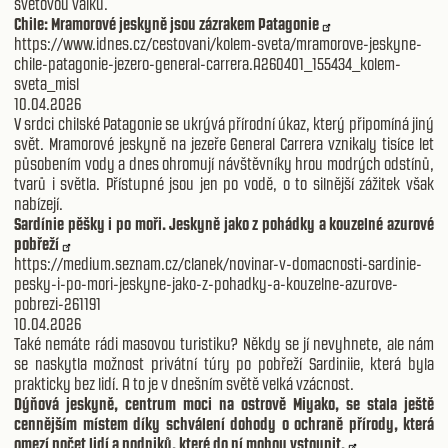
světovou válku.
Chile: Mramorové jeskyně jsou zázrakem Patagonie
https://www.idnes.cz/cestovani/kolem-sveta/mramorove-jeskyne-
chile-patagonie-jezero-general-carrera.A260401_155434_kolem-
sveta_misl
10.04.2026
V srdci chilské Patagonie se ukrývá přírodní úkaz, který připomíná jiný
svět. Mramorové jeskyně na jezeře General Carrera vznikaly tisíce let
působením vody a dnes ohromují návštěvníky hrou modrých odstínů,
tvarů i světla. Přístupné jsou jen po vodě, o to silnější zážitek však
nabízejí.
Sardínie pěšky i po moři. Jeskyně jako z pohádky a kouzelné azurové
pobřeží
https://medium.seznam.cz/clanek/novinar-v-domacnosti-sardinie-
pesky-i-po-mori-jeskyne-jako-z-pohadky-a-kouzelne-azurove-
pobrezi-261191
10.04.2026
Také nemáte rádi masovou turistiku? Někdy se jí nevyhnete, ale nám
se naskytla možnost privátní túry po pobřeží Sardiniie, která byla
prakticky bez lidí. A to je v dnešním světě velká vzácnost.
Dýňová jeskyně, centrum moci na ostrově Miyako, se stala ještě
cennějším místem díky schválení dohody o ochraně přírody, která
omezí počet lidí a podniků, které do ní mohou vstoupit.