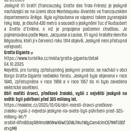
Jeskyně tří bratří (francouzsky Grotte des Trois-Frères) je jeskyně
nacházející se na území obce Montesquieu-Avantès ve francouzském
departementu Ariège. Byla vyhloubena ve vápenci tokem pyrenejské
řeky Volp, je dlouhá 430 metrů a sousedí s jeskyněmi Tuc d’Audoubert
a Grotte d'Enlène, s níž je propojena podzemní chodbou. Je
pojmenována podle Maxe, Jacquese a Louise, tří synů hraběte Henriho
Bégouëna, kteří ji v červenci roku 1914 objevili. Jeskyně není přístupná
veřejnosti.
Grotta Gigante
https://www.turistika.cz/mista/grotta-gigante/detail
04.10.2025
Největší, pro turisty zpřístupněný jeskynní prostor, se nachází v obci
Borgo Grotta Gigante nedaleko Terstu. Jeskyně byla objevena v roce
1840, zpřístupněna v roce 1908 a v roce 1957 do ní bylo zavedeno
elektrické osvětlení.
Obří mořští dravci, předkové žraloků, vyšli z největší jeskyně na
světě: byli pohřbeni před 325 miliony let.
https://malatec.cz/2025/10/04/obri-morsti-dravci-predkove-
zraloku-vysli-z-nejvetsi-jeskyne-na-svete-byli-pohrbeni-pred-325-
miliony-let/?
srsltid=AfmBOoqA8YlmoIWXNwX6wESOWJ1NutWjyCam4clmC67NNf59Qf
etvgMB