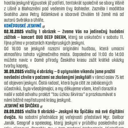
hostila jeskyně Výpustek již potřetí, tentokrát společně se sbory Višně
z Líšně a Blahoznění pod vedením Evy Rohleder. Zazněla i modlitba
Svatého Jana Petry Adámkové a sborově Chválím tě Země má od
autorů Svěráka a Uhlíře.
KONĚPRUSKÉ JESKYNĚ
02.10.2025
vložily 1 obrázek – Zveme Vás na jedinečný hudební
zážitek – koncert DUO DEEP DREAM,
který se uskuteční v sobotu 11.
října přímo v prostorách Koněpruských jeskyní.
Od 16:00 se jeskyně rozezní originální hudbou, která umocní
atmosféru tohoto výjimečného místa. Dopoledne od 11:00 do 14:00
můžete navíc v Domě přírody Českého krasu zažít krátké ukázky
tvorby kapely.
30.09.2025
vložily 4 obrázky – O uplynulém víkendu jsme prožili
nevšední chvíle v podzemí se zkušenými jeskyňáři
v rámci oslav 75 let
od objevení jeskyní. Čistá radost, která byla cítit ze zablácených
účastníků, byla všeobjímající, a my děkujeme všem, kteří dorazili a
našli v sobě odvahu prolézt "tou úzkou škvírou" a prozkoumávat s
námi běžně nepřístupné krásy jeskyně.
JESKYNĚ NA ŠPIČÁKU
28.09.2025
vložila 9 obrázků– Jeskyně Na Špičáku má své digitální
dvojče.
Na sobotní přednášce jej veřejnosti představil Mgr. Dalibor
Janák. Geograf a speleolog, který jeskyni v průběhu posledního půl