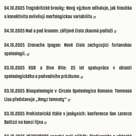
04.10.2025
Troglobitické brouky: Nový výzkum odhaluje, jak hloubka
a konektivita ovlivňují morfologickou variabilitu
04.10.2025
Nad a pod krasem: zářijové číslo zkoumá podloží
04.10.2025
Cronache Ipogee: Nové číslo zachycující furlanskou
speleologii.
03.10.2025
KUR a Dive Rite: 25 let spolupráce v oblasti
speleologického a podvodního průzkumu
03.10.2025
Biospeleologie v Circolo Speleologico Romano: Tommaso
Lisa představuje „Hmyz temnoty“
03.10.2025
Prehistorická Itálie v jeskyních: konference San Lorenzo
Bellizzi na konci října