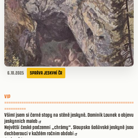
6.10.2025
SPRÁVA JESKYNÍ ČR
VIP
============================================================
==========
Všiml jsem si černé stopy na stěně jeskyně. Dominik Lounek o objevu
jeskynních maleb
Největší české podzemní „chrámy“. Sloupsko šošůvské jeskyně jsou
dechberoucí v každém ročním období