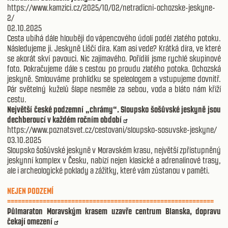
https://www.kamzici.cz/2025/10/02/netradicni-ochozske-jeskyne-
2/
02.10.2025
Cesta ubíhá dále hlouběji do vápencového údolí podél zlatého potoku.
Následujeme ji. Jeskyně Liščí díra. Kam asi vede? Krátká díra, ve které
se akorát skví pavouci. Nic zajímavého. Pořídili jsme rychlé skupinové
foto. Pokračujeme dále s cestou po proudu zlatého potoka. Ochozská
jeskyně. Smlouváme prohlídku se speleologem a vstupujeme dovnitř.
Pár světelný kuželů šlape nesměle za sebou, voda a bláto nám kříží
cestu.
Největší české podzemní „chrámy“. Sloupsko šošůvské jeskyně jsou
dechberoucí v každém ročním období
https://www.poznatsvet.cz/cestovani/sloupsko-sosuvske-jeskyne/
03.10.2025
Sloupsko šošůvské jeskyně v Moravském krasu, největší zpřístupněný
jeskynní komplex v Česku, nabízí nejen klasické a adrenalinové trasy,
ale i archeologické poklady a zážitky, které vám zůstanou v paměti.
NEJEN PODZEMÍ
==========================================================
Půlmaraton Moravským krasem uzavře centrum Blanska, dopravu
čekají omezení