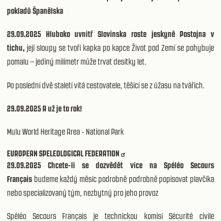
pokladů Španělska
29.09.2025 Hluboko uvnitř Slovinska roste jeskyně Postojna v
tichu,
její sloupy se tvoří kapka po kapce Život pod Zemí se pohybuje
pomalu – jediný milimetr může trvat desítky let.
Po poslední dvě staletí vítá cestovatele, těšící se z úžasu na tvářích.
29.09.2025 A už je to rok!
Mulu World Heritage Area - National Park
EUROPEAN SPELEOLOGICAL FEDERATION
29.09.2025 Chcete-li se dozvědět více na Spéléo Secours
Français
budeme každý měsíc podrobně podrobně popisovat plavčíka
nebo specializovaný tým, nezbytný pro jeho provoz
Spéléo Secours Français je technickou komisí Sécurité civile