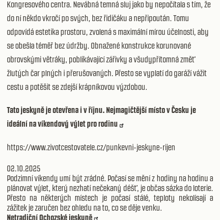
Kongresového centra. Nevábná temná sluj jako by nepočítala s tím, že
do ní někdo vkročí po svých, bez řidičáku a nepřipoután. Tomu
odpovídá estetika prostoru, zvolená s maximální mírou účelnosti, aby
se obešla téměř bez údržby. Obnažené konstrukce korunované
obrovskými větráky, poblikávající zářivky a všudypřítomná změť
žlutých čar plných i přerušovaných. Přesto se vyplatí do garáží vážit
cestu a potěšit se zdejší krápníkovou výzdobou.
Tato jeskyně je otevřena i v říjnu. Nejmagičtější místo v Česku je
ideální na víkendový výlet pro rodinu
https://www.zivotcestovatele.cz/punkevni-jeskyne-rijen
02.10.2025
Podzimní víkendy umí být zrádné. Počasí se mění z hodiny na hodinu a
plánovat výlet, který nezhatí nečekaný déšť, je občas sázka do loterie.
Přesto na některých místech je počasí stálé, teploty nekolísají a
zážitek je zaručen bez ohledu na to, co se děje venku.
Netradiční Ochozské jeskyně