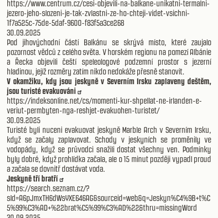
https://www.centrum.cz/cesi-objevili-na-balkane-unikatni-termalni-
jezero-jeho-slozeni-je-tak-zvlastni-ze-ho-chteji-videt-vsichni-
1f7a525c-75de-5daf-9600-f83f5a3ce268
30.09.2025
Pod jihovýchodní částí Balkánu se skrývá místo, které zaujalo
pozornost vědců z celého světa. V horském regionu na pomezí Albánie
a Řecka objevili čeští speleologové podzemní prostor s jezerní
hladinou, jejíž rozměry zatím nikdo nedokáže přesně stanovit.
V okamžiku, kdy jsou jeskyně v Severním Irsku zaplaveny deštěm,
jsou turisté evakuováni
https://indeksonline.net/cs/momenti-kur-shpellat-ne-irlanden-e-
veriut-permbyten-nga-reshjet-evakuohen-turistet/
30.09.2025
Turisté byli nuceni evakuovat jeskyně Marble Arch v Severním Irsku,
když se začaly zaplavovat. Schody v jeskyních se proměnily ve
vodopády, když se průvodci snažili dostat všechny ven. Podmínky
byly dobré, když prohlídka začala, ale o 15 minut později vypadl proud
a začala se dovnitř dostávat voda.
Jeskyně tří bratří
https://search.seznam.cz/?
sId=A6pJmxTH6dWsYXE646AG&sourceid=web&q=Jeskyn%C4%9B+t%C
5%99%C3%AD+%22brat%C5%99%C3%AD%22&thru=missingWord
30.09.2025