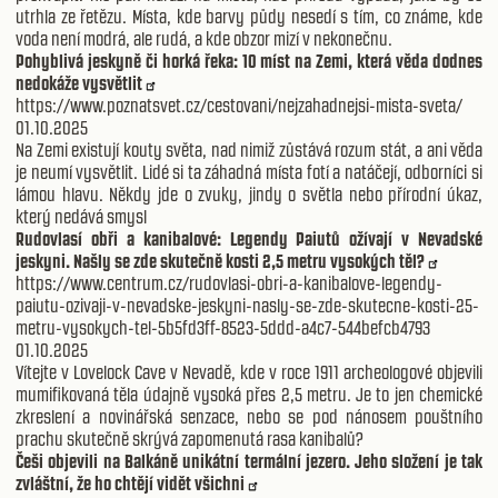
utrhla ze řetězu. Místa, kde barvy půdy nesedí s tím, co známe, kde
voda není modrá, ale rudá, a kde obzor mizí v nekonečnu.
Pohyblivá jeskyně či horká řeka: 10 míst na Zemi, která věda dodnes
nedokáže vysvětlit
https://www.poznatsvet.cz/cestovani/nejzahadnejsi-mista-sveta/
01.10.2025
Na Zemi existují kouty světa, nad nimiž zůstává rozum stát, a ani věda
je neumí vysvětlit. Lidé si ta záhadná místa fotí a natáčejí, odborníci si
lámou hlavu. Někdy jde o zvuky, jindy o světla nebo přírodní úkaz,
který nedává smysl
Rudovlasí obři a kanibalové: Legendy Paiutů ožívají v Nevadské
jeskyni. Našly se zde skutečně kosti 2,5 metru vysokých těl?
https://www.centrum.cz/rudovlasi-obri-a-kanibalove-legendy-
paiutu-ozivaji-v-nevadske-jeskyni-nasly-se-zde-skutecne-kosti-25-
metru-vysokych-tel-5b5fd3ff-8523-5ddd-a4c7-544befcb4793
01.10.2025
Vítejte v Lovelock Cave v Nevadě, kde v roce 1911 archeologové objevili
mumifikovaná těla údajně vysoká přes 2,5 metru. Je to jen chemické
zkreslení a novinářská senzace, nebo se pod nánosem pouštního
prachu skutečně skrývá zapomenutá rasa kanibalů?
Češi objevili na Balkáně unikátní termální jezero. Jeho složení je tak
zvláštní, že ho chtějí vidět všichni