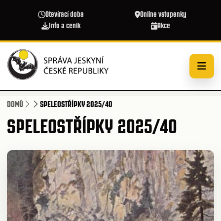
Přejít k hlavnímu obsahu
Otevírací doba
Online vstupenky
Info a ceník
Akce
DOMŮ
SPELEOSTŘÍPKY 2025/40
SPELEOSTŘÍPKY 2025/40