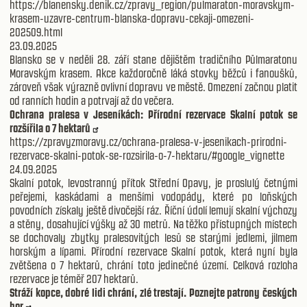
https://blanensky.denik.cz/zpravy_region/pulmaraton-moravskym-
krasem-uzavre-centrum-blanska-dopravu-cekaji-omezeni-
202509.html
23.09.2025
Blansko se v neděli 28. září stane dějištěm tradičního Půlmaratonu
Moravským krasem. Akce každoročně láká stovky běžců i fanoušků,
zároveň však výrazně ovlivní dopravu ve městě. Omezení začnou platit
od ranních hodin a potrvají až do večera.
Ochrana pralesa v Jeseníkách: Přírodní rezervace Skalní potok se
rozšířila o 7 hektarů
https://zpravyzmoravy.cz/ochrana-pralesa-v-jesenikach-prirodni-
rezervace-skalni-potok-se-rozsirila-o-7-hektaru/#google_vignette
24.09.2025
Skalní potok, levostranný přítok Střední Opavy, je proslulý četnými
peřejemi, kaskádami a menšími vodopády, které po loňských
povodních získaly ještě divočejší ráz. Říční údolí lemují skalní výchozy
a stěny, dosahující výšky až 30 metrů. Na těžko přístupných místech
se dochovaly zbytky pralesovitých lesů se starými jedlemi, jilmem
horským a lípami. Přírodní rezervace Skalní potok, která nyní byla
zvětšena o 7 hektarů, chrání toto jedinečné území. Celková rozloha
rezervace je téměř 207 hektarů.
Stráží kopce, dobré lidi chrání, zlé trestají. Poznejte patrony českých
hor