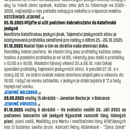
aby tu trávili zimní spánek. Každou zimu jich tu hibernuje na 2500–
3000, nejčastěji u nás potkáte netopýra velkého a vrápence malého.
KATEŘINSKÁ JESKYNĚ
05.10.2025 Přijďte si užít podzimní dobrodružství do Kateřinské
jeskyně
Navštivte Kateřinskou jeskyni jinak, Tajemství jeskynních stínu je
kostýmovaná prohlídka zaměřená pro rodiny s dětmi 25.-26.10.2025
01.10.2025
Nastal říjen a tím se zkrátila naše otevírací doba.
Pondělky máme zavřeno. Ve všední dny jsou prohlídky každou celou
hodinu a poslední prohlídka je ve 14:00, víkendy jsou delší o prohlídky
v 15:00 a v 16:00. Poslední říjnový víkend 25.a 26.10. nás čekají
speciální prohlídky Tajemství jeskynních stínů. V pondělí 27.10. a v
úterý 28.10. ve státní svátek máme otevřeno stejně jako o víkendu do
16:00. I když se venku ochladilo, v jeskyni je stálá teplota 8 °C a tedy
tepleji než venku.
JESKYNĚ BALCARKA
29.09.2025
vložily 15 obrázků – Jaroslav Becka je v Balcarce
JESKYNĚ VÝPUSTEK
01.10.2025
vložily 8 obrázků – Ve sváteční neděli 28. září 2025 se
podzemní koncertní sál jeskyně Výpustek rozezněl tóny lidových
písní
, písní vodě
,
Modlitby pro Martu i meditačními tóny křišťálových
mís či bubínku savita drum. Koncert Petry Adámkové - "Žena Země"