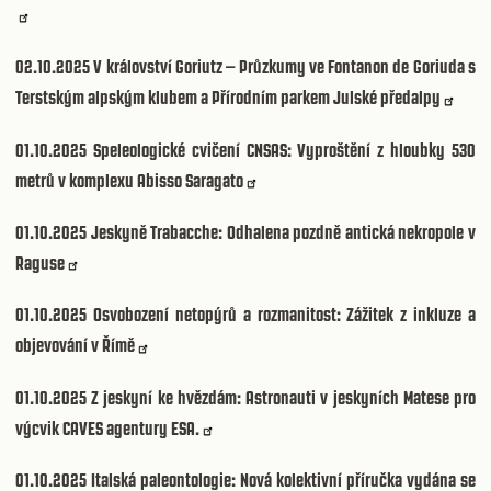
02.10.2025
V království Goriutz – Průzkumy ve Fontanon de Goriuda s
Terstským alpským klubem a Přírodním parkem Julské předalpy
01.10.2025
Speleologické cvičení CNSAS: Vyproštění z hloubky 530
metrů v komplexu Abisso Saragato
01.10.2025
Jeskyně Trabacche: Odhalena pozdně antická nekropole v
Raguse
01.10.2025
Osvobození netopýrů a rozmanitost: Zážitek z inkluze a
objevování v Římě
01.10.2025
Z jeskyní ke hvězdám: Astronauti v jeskyních Matese pro
výcvik CAVES agentury ESA.
01.10.2025
Italská paleontologie: Nová kolektivní příručka vydána se