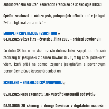
autorizovaného sdružení Fédération Française de Spéléologie (AASC)
Spéléo zasahoval u nálezu psů, potopených několik dní v
jeskyni.
Zvířata byla nalezena mrtvá =
EUROPEAN CAVE RESCUE ASSOCIATION
04.10.2025 Výzva č.49 – čtvrtek 2. října 2025 – průjezd Dowber Gill
Po dobu 36 hodin se více než sto dobrovolníků zapojilo do náročné
záchrany tří jeskyňáků z pasáže Dowber Gill. Tým by chtěl poděkovat
všem, kteří přišli na pomoc, zejména jeskyňářům a povrchovým
personálem z Cave Rescue Organisation
SCINTILENA – SPELEOLOGICKÝ ZPRAVODAJ
05.10.2025
Mapy z temnoty: Jak vytvořit kartografii podsvětí
05.10.2025
3D skenery a drony: Revoluce v digitálním mapování