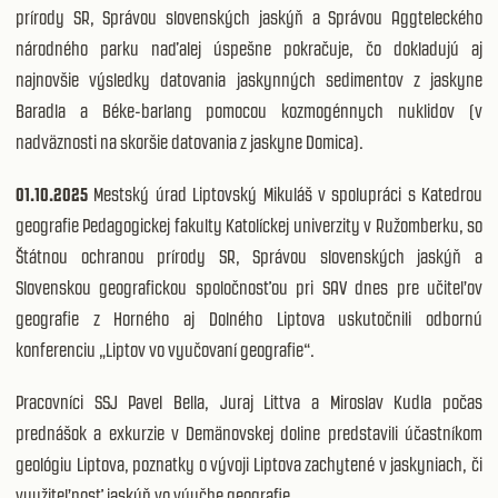
prírody SR, Správou slovenských jaskýň a Správou Aggteleckého
národného parku naďalej úspešne pokračuje, čo dokladujú aj
najnovšie výsledky datovania jaskynných sedimentov z jaskyne
Baradla a Béke-barlang pomocou kozmogénnych nuklidov (v
nadväznosti na skoršie datovania z jaskyne Domica).
01.10.2025
Mestský úrad Liptovský Mikuláš v spolupráci s Katedrou
geografie Pedagogickej fakulty Katolíckej univerzity v Ružomberku, so
Štátnou ochranou prírody SR, Správou slovenských jaskýň a
Slovenskou geografickou spoločnosťou pri SAV dnes pre učiteľov
geografie z Horného aj Dolného Liptova uskutočnili odbornú
konferenciu „Liptov vo vyučovaní geografie“.
Pracovníci SSJ Pavel Bella, Juraj Littva a Miroslav Kudla počas
prednášok a exkurzie v Demänovskej doline predstavili účastníkom
geológiu Liptova, poznatky o vývoji Liptova zachytené v jaskyniach, či
využiteľnosť jaskýň vo výučbe geografie.