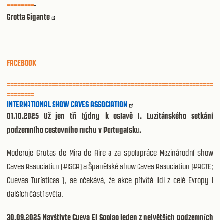
========
Grotta Gigante
FACEBOOK
============================================================
========
INTERNATIONAL SHOW CAVES ASSOCIATION
01.10.2025 Už jen tři týdny k oslavě 1. Luzitánského setkání
podzemního cestovního ruchu v Portugalsku.
Moderuje Grutas de Mira de Aire a za spolupráce Mezinárodní show
Caves Association (#ISCA) a Španělské show Caves Association (#ACTE;
Cuevas Turísticas ), se očekává, že akce přivítá lidi z celé Evropy i
dalších částí světa.
30.09.2025 Navštivte Cueva El Soplao jeden z největších podzemních