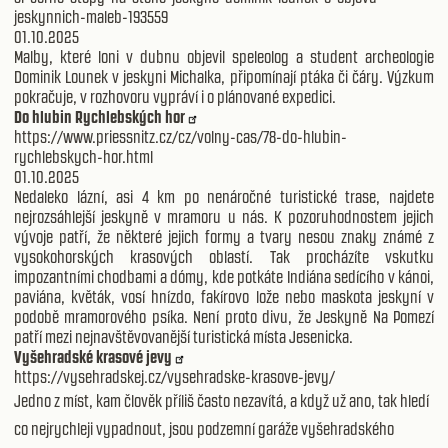
jeskynnich-maleb-193559
01.10.2025
Malby, které loni v dubnu objevil speleolog a student archeologie
Dominik Lounek v jeskyni Michalka, připomínají ptáka či čáry. Výzkum
pokračuje, v rozhovoru vypráví i o plánované expedici.
Do hlubin Rychlebských hor
https://www.priessnitz.cz/cz/volny-cas/78-do-hlubin-
rychlebskych-hor.html
01.10.2025
Nedaleko lázní, asi 4 km po nenáročné turistické trase, najdete
nejrozsáhlejší jeskyně v mramoru u nás. K pozoruhodnostem jejich
vývoje patří, že některé jejich formy a tvary nesou znaky známé z
vysokohorských krasových oblastí. Tak procházíte vskutku
impozantními chodbami a dómy, kde potkáte Indiána sedícího v kánoi,
paviána, květák, vosí hnízdo, fakírovo lože nebo maskota jeskyní v
podobě mramorového psíka. Není proto divu, že Jeskyně Na Pomezí
patří mezi nejnavštěvovanější turistická místa Jesenicka.
Vyšehradské krasové jevy
https://vysehradskej.cz/vysehradske-krasove-jevy/
Jedno z míst, kam člověk příliš často nezavítá, a když už ano, tak hledí
co nejrychleji vypadnout, jsou podzemní garáže vyšehradského