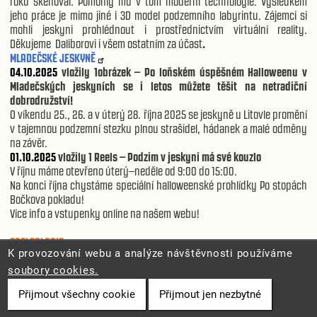
roku skenoval. Pomohly mu v tom moderní technologie. Výsledkem
jeho práce je mimo jiné i 3D model podzemního labyrintu. Zájemci si
mohli jeskyni prohlédnout i prostřednictvím virtuální reality.
Děkujeme Daliborovi i všem ostatním za účast
.
MLADEČSKÉ JESKYNĚ
04.10.2025
vložily 1obrázek – Po loňském úspěšném Halloweenu v
Mladečských jeskyních se i letos můžete těšit na netradiční
dobrodružství!
O víkendu 25., 26. a v úterý 28. října 2025 se jeskyně u Litovle promění
v tajemnou podzemní stezku plnou strašidel, hádanek a malé odměny
na závěr.
01.10.2025
vložily 1 Reels – Podzim v jeskyni má své kouzlo
V říjnu máme otevřeno úterý–neděle od 9:00 do 15:00.
Na konci října chystáme speciální halloweenské prohlídky Po stopách
Bočkova pokladu!
Více info a vstupenky online na našem webu!
SPELEOLOGIE
K provozování webu a analýze návštěvnosti používáme
============================================================
==========
soubory cookies.
SPELEOLOGICKÁ ZÁCHRANNÁ SLUŽBA
Přijmout všechny cookie
Přijmout jen nezbytné
28.09.2025 vložila 20 obrázků – V sobotu 27.9. 2025 proběhla na
pražském Výstavišti akce "Den hrdinů" s ukázkami jednotlivých