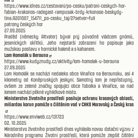
https://www.idnes.cz/cestovani/po-cesku/patroni-ceskych-hor-
fabian-krakonos-radegast-rampusak-brdy-krkonose-beskydy-
tina.A201007_154711_po-cesku_taj/2?setver=full
patrony českých hor
27.09.2025
Praděd (německy Altvater) býval prý původně vládcem gnómů,
jesenických skřítků. Jeho nejstarší zobrazení ho popisuje jako
mužskou postavu v hornické haleně a s kahanem.
Lom Homolák u Berouna
https://www.kudyznudy.cz/aktivity/lom-homolak-u-berouna
27.09.2025
Lom Homolák se nachází nedaleko obce Vinařice na Berounsku, asi 4
kilometry od Koněpruských jeskyní. Samotný lom je nepřístupný,
ovšem ze zelené značky spojující obce Tobolka a Vinařice, se nad
lomem nachází pěkné vyhlídkové místo.
Ministerstvo životního prostředí posiluje ochranu krasových oblastí,
miliardou korun pomůže s čištěním vod v CHKO Moravský a Český kras
https://www.enviweb.cz/131723
02. 10.2025
Ministerstvo životního prostředí dnes vyhlásilo novou dotační výzvu z
Národního programu Životní prostředí, která pomůže zlepšit čištění