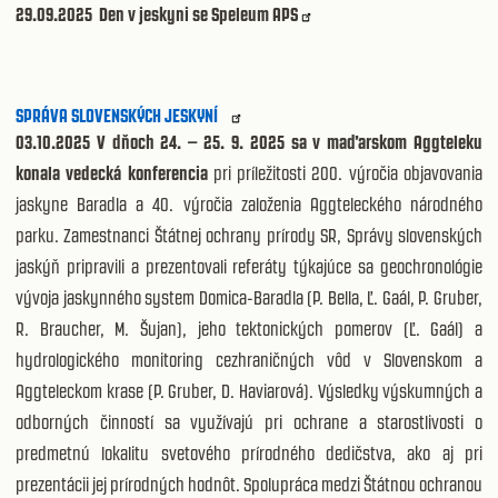
29.09.2025
Den v jeskyni se Speleum APS
SPRÁVA SLOVENSKÝCH JESKYNÍ
03.10.2025 V dňoch 24. – 25. 9. 2025 sa v maďarskom Aggteleku
konala vedecká konferencia
pri príležitosti 200. výročia objavovania
jaskyne Baradla a 40. výročia založenia Aggteleckého národného
parku. Zamestnanci Štátnej ochrany prírody SR, Správy slovenských
jaskýň pripravili a prezentovali referáty týkajúce sa geochronológie
vývoja jaskynného system Domica-Baradla (P. Bella, Ľ. Gaál, P. Gruber,
R. Braucher, M. Šujan), jeho tektonických pomerov (Ľ. Gaál) a
hydrologického monitoring cezhraničných vôd v Slovenskom a
Aggteleckom krase (P. Gruber, D. Haviarová). Výsledky výskumných a
odborných činností sa využívajú pri ochrane a starostlivosti o
predmetnú lokalitu svetového prírodného dedičstva, ako aj pri
prezentácii jej prírodných hodnôt. Spolupráca medzi Štátnou ochranou