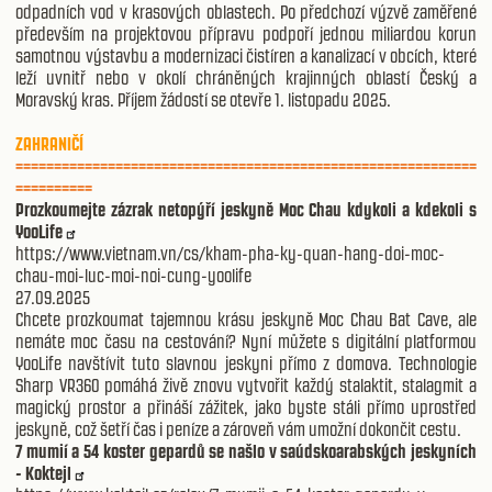
odpadních vod v krasových oblastech. Po předchozí výzvě zaměřené
především na projektovou přípravu podpoří jednou miliardou korun
samotnou výstavbu a modernizaci čistíren a kanalizací v obcích, které
leží uvnitř nebo v okolí chráněných krajinných oblastí Český a
Moravský kras. Příjem žádostí se otevře 1. listopadu 2025.
ZAHRANIČÍ
============================================================
==========
Prozkoumejte zázrak netopýří jeskyně Moc Chau kdykoli a kdekoli s
YooLife
https://www.vietnam.vn/cs/kham-pha-ky-quan-hang-doi-moc-
chau-moi-luc-moi-noi-cung-yoolife
27.09.2025
Chcete prozkoumat tajemnou krásu jeskyně Moc Chau Bat Cave, ale
nemáte moc času na cestování? Nyní můžete s digitální platformou
YooLife navštívit tuto slavnou jeskyni přímo z domova. Technologie
Sharp VR360 pomáhá živě znovu vytvořit každý stalaktit, stalagmit a
magický prostor a přináší zážitek, jako byste stáli přímo uprostřed
jeskyně, což šetří čas i peníze a zároveň vám umožní dokončit cestu.
7 mumií a 54 koster gepardů se našlo v saúdskoarabských jeskyních
- Koktejl