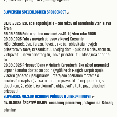
SLOVENSKÁ SPELEOLOGICKÁ SPOLOČNOSŤ
01.10.2025 120. speleopodujatie – Sto rokov od narodenia Stanislava
Šrola
29.09.2025 Súhrn speleo noviniek za 40. týždeň roku 2025
29.09.2025 Foto z nových objavov v Novej Kresanici
Mišo, Zdenek, Eva, Tereza, Pavel, Jirko tu, objavitelia nových
priestorov v Novej Kresanici tu, Dvojitý dóm - puklina s prievanom tu,
v objave tu, nové priestory tu, nové priestory tu, klesajúca chodba
tu
28.09.2025 Priepasť Bana v Malých Karpatoch láka už od nepamäti
Urputná snaha dostať sa pod najvyšší vrch Malých Karpát spája
viacero generácií jaskyniarov. Doterajším poznaním môžeme s
určitosťou napísať, že sa to podarilo práve aktuálnej generácii, s
dovetkom, že ešte je čo skúmať a objavovať v tejto pozoruhodnej
priepasti.
SLOVENSKÉ MÚZEUM OCHRANY PRÍRODY A JASKYNIARSTVA
04.10.2025 ČERSTVÝ OBJAV neznámej ponorovej jaskyne na Silickej
planine