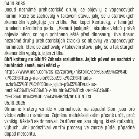
04.10.2025
Dosud neznámé prehistorické druhy se objevily z vápencových
hornin, které se zachovaly v takovém stavu, jaký se u starověkých
zkamenělin vyskytuje jen zřídka. Pod kopci Kentucky, v temných
tunelech národního parku „Mamutí jeskyně“, skupina vědců právě
objevila něco, co bylo pohřbeno ještě před dinosaury. Dva dosud
neznámé druhy prehistorických žraloků se objevily ve vápencových
horninách, které se zachovaly v takovém stavu, jaký se u tak starých
zkamenělin vyskytuje jen zřídka.
Obří krátery na Sibiři? Záhada rozluštěna. Jejich původ se nachází v
hlubinách Země, míní vědci
https://www.msn.com/cs-cz/zpravy/historie/ob%C5%99%C3%AD-
kr%C3%A1tery-na-sibi%C5%99i-z%C3%A1hada-
rozlu%C5%A1t%C4%9Bna-jejich-p%C5%AFvod-se-
nach%C3%A1z%C3%AD-v-hlubin%C3%A1ch-zem%C4%9B-
m%C3%ADn%C3%AD-v%C4%9Bdci/ar-AA1NTTcI
05.10.2025
Ohromné krátery vzniklé v permafrostu na západní Sibiři jsou pro
vědce velkou neznámou. Zejména nedokázali zatím přesně určit, proč
vznikly. Někteří se domnívali, že důvodem jsou plyny, které způsobily
výbuch. Jiní podezřívali vnitřní procesy ve zmrzlé půdě, případně
dopad meteoritu.