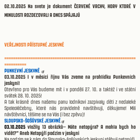
02.10.2025 Na svete je dokument ČERVENÉ VRCHY, HORY KTORÉ V
MINULOSTI ROZDEĽOVALI A DNES SPÁJAJÚ
VEŘEJNOSTI PŘÍSTUPNÉ JESKYNĚ
============================================================
==========
PUNKEVNÍ JESKYNĚ
03.10.2025 I v měsíci říjnu Vás zveme na prohlídku Punkevních
jeskyní!
Otevřeno pro Vás budeme mít i v pondělí 27. 10. a taktéž i ve státní
svátek 28. 10. 2025!
A tak krásně dnes našemu panu lodníkovi zazpívaly děti z nedaleké
Speleoléčebny, které nás pravidelně navštěvují, děkujeme! Milí
návštěvníci, těšíme se na Vás (i bez zpěvu)!
SLOUPSKO-ŠOŠŮVSKÉ JESKYNĚ
03.10.2025
vložily 13 obrázků– Máte netopýra? A mohla bych ho
vidět?” Aneb Netopýří podzim v jeskyni
Na podzim se k nám do Sloupsko-šošůvských jeskyní stěhují netopýři,