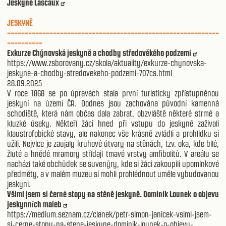
Jeskyně Lascaux
JESKYNĚ
============================================================
==========
Exkurze Chýnovská jeskyně a chodby středověkého podzemí
https://www.zsborovany.cz/skola/aktuality/exkurze-chynovska-
jeskyne-a-chodby-stredovekeho-podzemi-707cs.html
28.09.2025
V roce 1868 se po úpravách stala první turisticky zpřístupněnou
jeskyní na území ČR. Dodnes jsou zachována původní kamenná
schodiště, která nám občas dala zabrat, obzvláště některé strmé a
kluzké úseky. Někteří žáci hned při vstupu do jeskyně zažívali
klaustrofobické stavy, ale nakonec vše krásně zvládli a prohlídku si
užili. Nejvíce je zaujaly kruhové útvary na stěnách, tzv. oka, kde bílé,
žluté a hnědé mramory střídají tmavé vrstvy amfibolitů. V areálu se
nachází také obchůdek se suvenýry, kde si žáci zakoupili upomínkové
předměty, a v malém muzeu si mohli prohlédnout uměle vybudovanou
jeskyni.
Všiml jsem si černé stopy na stěně jeskyně. Dominik Lounek o objevu
jeskynních maleb
https://medium.seznam.cz/clanek/petr-simon-janicek-vsiml-jsem-
si-cerne-stopy-na-stene-jeskyne-dominik-lounek-o-objevu-