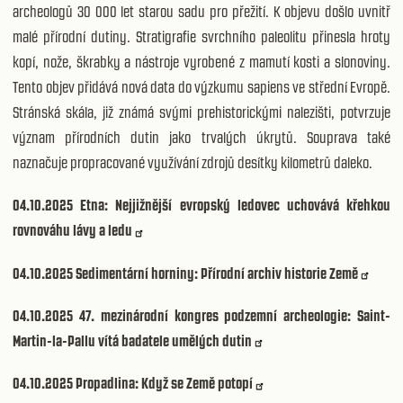
archeologů 30 000 let starou sadu pro přežití. K objevu došlo uvnitř
malé přírodní dutiny. Stratigrafie svrchního paleolitu přinesla hroty
kopí, nože, škrabky a nástroje vyrobené z mamutí kosti a slonoviny.
Tento objev přidává nová data do výzkumu sapiens ve střední Evropě.
Stránská skála, již známá svými prehistorickými nalezišti, potvrzuje
význam přírodních dutin jako trvalých úkrytů. Souprava také
naznačuje propracované využívání zdrojů desítky kilometrů daleko.
04.10.2025
Etna: Nejjižnější evropský ledovec uchovává křehkou
rovnováhu lávy a ledu
04.10.2025
Sedimentární horniny: Přírodní archiv historie Země
04.10.2025
47. mezinárodní kongres podzemní archeologie: Saint-
Martin-la-Pallu vítá badatele umělých dutin
04.10.2025
Propadlina: Když se Země potopí