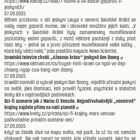
https://www.koktejl.cz/relax/7-mumii-a-54-koster-gepardu-v-
jeskynich/
27.09.2025
Během průzkumu v síti jeskyní Lauga v severní Saúdské Arábii se
našly nejen gepardí mumie, ale i obrovské množství jejich kostí. „V
jeskyních v Saúdské Arábii byly zaznamenány mumifikované
pozůstatky sedmi gepardů, z nichž některé pocházejí z doby před
tisíci lety – jedná se o první přirozeně mumifikované velké kočky ,
které kdy vědci našli,“ píše prestižní magazín News Scientist.
Izraelská televize chválí „úžasnou krásu“ jeskyně Son Doong
https://www.vietnam.vn/cs/truyen-hinh-israel-ca-ngoi-ve-dep-
choang-ngop-cua-hang-son-doong
27.09.2025
Izraelští novináři si vybrali jeskyni Son Doong, největší přírodní jeskyni
na světě, jako destinaci, kde prověří fyzické, psychické a statečné
limity lidí v nejdrsnějších podmínkách.
Sci-fi scenerie jak z Marsu či Venuše. Nejpodivuhodnější „vesmírné"
krajiny najdete přímo na naší planetě
https://www.kvety.cz/priroda/sci-fi-krajiny-mars-venuse-
podivuhodne-prirodni-scenerie-sen/
27.09.2025
Když se člověk dívá na mapu světa, má pocit, že už ho nic nemůže
překvapit. Ale pak narazí na místa, kde příroda vypadá, jako by se