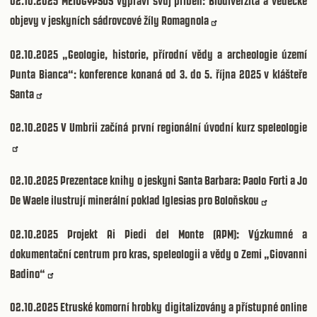
02.10.2025
MEIOGYPSOS vypráví svůj příběh: Biodiverzita a vědecké
objevy v jeskyních sádrovcové žíly Romagnola
02.10.2025
„Geologie, historie, přírodní vědy a archeologie území
Punta Bianca“: konference konaná od 3. do 5. října 2025 v klášteře
Santa
02.10.2025
V Umbrii začíná první regionální úvodní kurz speleologie
02.10.2025
Prezentace knihy o jeskyni Santa Barbara: Paolo Forti a Jo
De Waele ilustrují minerální poklad Iglesias pro Boloňskou
02.10.2025
Projekt Ai Piedi del Monte (APM): Výzkumné a
dokumentační centrum pro kras, speleologii a vědy o Zemi „Giovanni
Badino“
02.10.2025
Etruské komorní hrobky digitalizovány a přístupné online