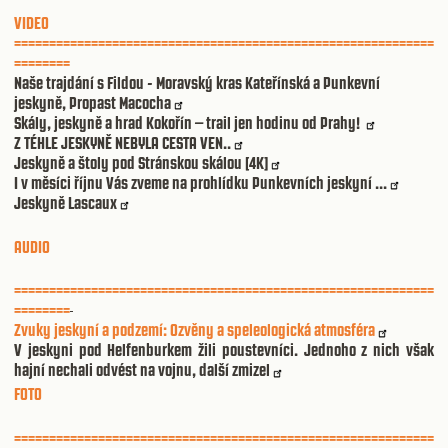
VIDEO
============================================================
========
Naše trajdání s Fildou - Moravský kras Kateřínská a Punkevní
jeskyně, Propast Macocha
Skály, jeskyně a hrad Kokořín – trail jen hodinu od Prahy!
Z TÉHLE JESKYNĚ NEBYLA CESTA VEN..
Jeskyně a štoly pod Stránskou skálou [4K]
I v měsíci říjnu Vás zveme na prohlídku Punkevních jeskyní ...
Jeskyně Lascaux
AUDIO
============================================================
========
Zvuky jeskyní a podzemí: Ozvěny a speleologická atmosféra
V jeskyni pod Helfenburkem žili poustevníci. Jednoho z nich však
hajní nechali odvést na vojnu, další zmizel
FOTO
============================================================