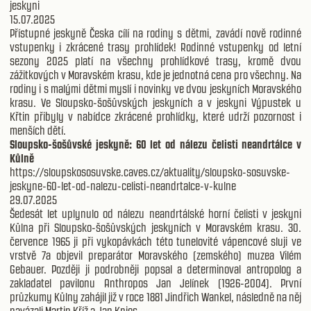
jeskyni
15.07.2025
Přístupné jeskyně Česka cílí na rodiny s dětmi, zavádí nově rodinné
vstupenky i zkrácené trasy prohlídek! Rodinné vstupenky od letní
sezony 2025 platí na všechny prohlídkové trasy, kromě dvou
zážitkových v Moravském krasu, kde je jednotná cena pro všechny. Na
rodiny i s malými dětmi myslí i novinky ve dvou jeskyních Moravského
krasu. Ve Sloupsko-šošůvských jeskyních a v jeskyni Výpustek u
Křtin přibyly v nabídce zkrácené prohlídky, které udrží pozornost i
menších dětí.
Sloupsko-šošůvské jeskyně: 60 let od nálezu čelisti neandrtálce v
Kůlně
https://sloupskososuvske.caves.cz/aktuality/sloupsko-sosuvske-
jeskyne-60-let-od-nalezu-celisti-neandrtalce-v-kulne
29.07.2025
Šedesát let uplynulo od nálezu neandrtálské horní čelisti v jeskyni
Kůlna při Sloupsko-šošůvských jeskyních v Moravském krasu. 30.
července 1965 ji při vykopávkách této tunelovité vápencové sluji ve
vrstvě 7a objevil preparátor Moravského (zemského) muzea Vilém
Gebauer. Později ji podrobněji popsal a determinoval antropolog a
zakladatel pavilonu Anthropos Jan Jelínek (1926-2004). První
průzkumy Kůlny zahájil již v roce 1881 Jindřich Wankel, následně na něj