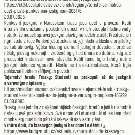
https://ct24.ceskatelevize.cz/clanek/regiony/turiste-se-mohou-
opet-plavit-punkevnimi-jeskynemi-363476
29.07.2025
Punkevní jeskyně v Moravském krasu jsou opět v provozu. Kvůli
intenzivním srážkám v posledních dnech v nich stoupla hladina vody
natolik, že museli správci jeskyní plavby na lodích zrušit. Přestože je i
nyní voda v řece Punkvě ještě zakalená, její hladina klesla a projížďky
se tak obnovily. Výška hladiny ale není jediným důvodem, proč se
někdy plavby nekonají – zrušené byly i od února do dubna, kdy zde
pracovníci instalovali nové stavidlo. Kvůli tomu bylo tehdy nutné
jeskyni dokonce vypustit. Měnila se i elektroinstalace, která byla
poškozená během zářijových povodní.
Tajemství hradu Trosky: Studenti se prokopali až do jeskyně
s varovným nápisem
https://medium.seznam.cz/clanek/traveler-tajemstvi-hradu-trosky-
studenti-se-prokopali-az-do-jeskyne-s-varovnym-napisem-166799
01.08.2025
Trosky jsou jedním z nejzáhadnějších českých hradů a ještě rozhodně
neřekly své poslední slovo. Své o tom ví i studenti, kteří se tam před
mnoha lety pustili do pátrání takzvaně na vlastní pěst.
Vzhůru dolů, do krasových jeskyní bez obav i s dětmi!
https://www.kudyznudy.cz/aktuality/vzhuru-dolu-do-krasovych-