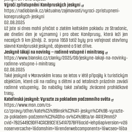
Výročí zpřístupnění Koněpruských jeskyní
https://radioblanik.cz/aktualne/zajimavosti/vyroci-zpristupneni-
konepruskych-jeskyni
02.08.2025
Už jste si dnes mohli přečíst o zlatém keltském pokladu ze Stradonic,
ale dnešní den je významný i pro obec Koněprusy, která leží jen
necelých 9 km jižněji. 2. srpna 1959 totiž byly pro veřejnost otevřeny
slavné Koněpruské jeskyně, objevené o 9 let dříve.
Jeskyně lákají na novinky – rodinné vstupné i minitrasy
https://www.blansko.cz/clanky/2025/08/jeskyne-lakaji-na-novinky-
rodinne-vstupne-i-minitrasy
02.08.2025
Také jeskyně v Moravském krasu se letos v létě připojily k turistickým
objektům, které cílí na rodiny s dětmi a od letošních prázdnin zavádí
rodinné vstupenky. Do nabídky také zařadily zkrácené prohlídkové
trasy.
Kateřinská jeskyně: Vyrazte za pokladem podzemního světa
https://www.msn.com/cs-
cz/zpravy/other/kate%C5%99insk%C3%A1-jeskyn%C4%9B-vyrazte-
za-pokladem-podzemn%C3%ADho-sv%C4%9Bta/ar-AA1EPmm5?
cvid=7B25449C9DFF4CACB9CE1E541A7D7BFF&ocid=iehp&apiversion=v2&
noservercache=1&domshim=1&renderwebcomponents=1&wcseo=1&ba