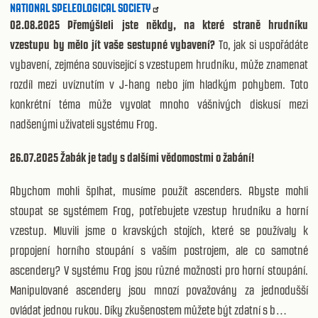
NATIONAL SPELEOLOGICAL SOCIETY
02.08.2025 Přemýšleli jste někdy, na které straně hrudníku
vzestupu by mělo jít vaše sestupné vybavení?
To, jak si uspořádáte
vybavení, zejména související s vzestupem hrudníku, může znamenat
rozdíl mezi uvíznutím v J-hang nebo jím hladkým pohybem. Toto
konkrétní téma může vyvolat mnoho vášnivých diskusí mezi
nadšenými uživateli systému Frog.
26.07.2025 Žabák je tady s dalšími vědomostmi o žabání!
Abychom mohli šplhat, musíme použít ascenders. Abyste mohli
stoupat se systémem Frog, potřebujete vzestup hrudníku a horní
vzestup. Mluvili jsme o kravských stojích, které se používaly k
propojení horního stoupání s vaším postrojem, ale co samotné
ascendery? V systému Frog jsou různé možnosti pro horní stoupání.
Manipulované ascendery jsou mnozí považovány za jednodušší
ovládat jednou rukou. Díky zkušenostem můžete být zdatní s b…