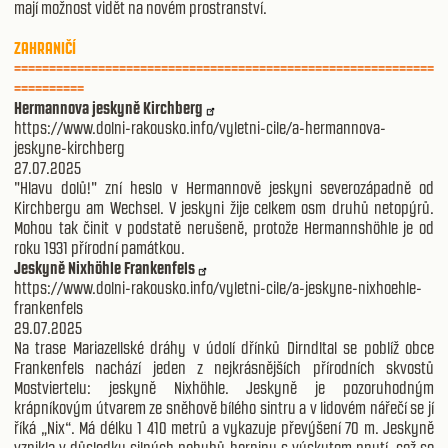
mají možnost vidět na novém prostranství.
ZAHRANIČÍ
============================================================
==========
Hermannova jeskyně Kirchberg
https://www.dolni-rakousko.info/vyletni-cile/a-hermannova-
jeskyne-kirchberg
27.07.2025
"Hlavu dolů!" zní heslo v Hermannově jeskyni severozápadně od
Kirchbergu am Wechsel. V jeskyni žije celkem osm druhů netopýrů.
Mohou tak činit v podstatě nerušeně, protože Hermannshöhle je od
roku 1931 přírodní památkou.
Jeskyně Nixhöhle Frankenfels
https://www.dolni-rakousko.info/vyletni-cile/a-jeskyne-nixhoehle-
frankenfels
29.07.2025
Na trase Mariazellské dráhy v údolí dřínků Dirndltal se poblíž obce
Frankenfels nachází jeden z nejkrásnějších přírodních skvostů
Mostviertelu: jeskyně Nixhöhle. Jeskyně je pozoruhodným
krápníkovým útvarem ze sněhově bílého sintru a v lidovém nářečí se jí
říká „Nix“. Má délku 1 410 metrů a vykazuje převýšení 70 m. Jeskyně