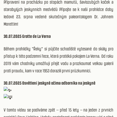
Připraveni na procházku po stopách mamutů, šavlozubých koček a
starobylých jeskynních medvědů Připojte se k naší prohlídce doby
ledové 23. srpna vedené skutečným paleontologem Dr. Johnem
Morettim!
30.07.2025 Grotte de La Verna
Během prohlídky "Řeky" si půjčíte schodiště vytesané do skály pro
přístup k této podzemní řece, která protéká pokojem La Verna. Od roku
2019 vám chodníky umožňují přejít vodu a prozkoumat velkou galerii
proti proudu, kam v roce 1953 dorazili první průzkumníci.
30.07.2025 Osvětlení jeskyně očima odborníka na jeskyně
V tomto videu se podíváme zpět – před 15 lety – na jeden z prvních