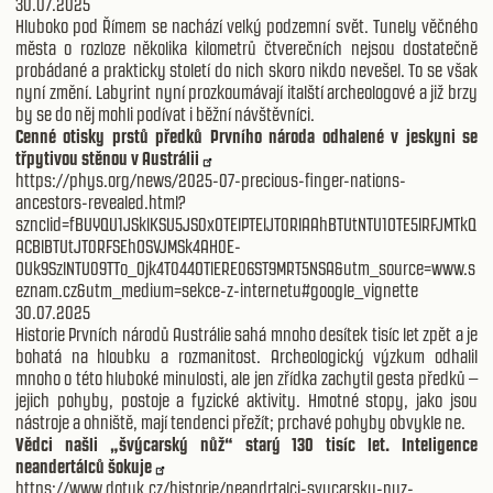
30.07.2025
Hluboko pod Římem se nachází velký podzemní svět. Tunely věčného
města o rozloze několika kilometrů čtverečních nejsou dostatečně
probádané a prakticky století do nich skoro nikdo nevešel. To se však
nyní změní. Labyrint nyní prozkoumávají italští archeologové a již brzy
by se do něj mohli podívat i běžní návštěvníci.
Cenné otisky prstů předků Prvního národa odhalené v jeskyni se
třpytivou stěnou v Austrálii
https://phys.org/news/2025-07-precious-finger-nations-
ancestors-revealed.html?
sznclid=fBUYQU1JSklKSU5JS0xOTElPTElJT0RIAAhBTUtNTU1OTE5IRFJMTkQ
ACBlBTUtJT0RFSEhOSVJMSk4AH0E-
OUk9SzlNTU09TTo_Ojk4T044OTlERE06ST9MRT5NSA&utm_source=www.s
eznam.cz&utm_medium=sekce-z-internetu#google_vignette
30.07.2025
Historie Prvních národů Austrálie sahá mnoho desítek tisíc let zpět a je
bohatá na hloubku a rozmanitost. Archeologický výzkum odhalil
mnoho o této hluboké minulosti, ale jen zřídka zachytil gesta předků –
jejich pohyby, postoje a fyzické aktivity. Hmotné stopy, jako jsou
nástroje a ohniště, mají tendenci přežít; prchavé pohyby obvykle ne.
Vědci našli „švýcarský nůž“ starý 130 tisíc let. Inteligence
neandertálců šokuje
https://www.dotyk.cz/historie/neandrtalci-svycarsky-nuz-