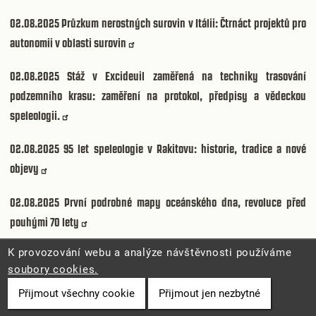
02.08.2025
Průzkum nerostných surovin v Itálii: Čtrnáct projektů pro
autonomii v oblasti surovin
02.08.2025
Stáž v Excideuil zaměřená na techniky trasování
podzemního krasu: zaměření na protokol, předpisy a vědeckou
speleologii.
02.08.2025
95 let speleologie v Rakitovu: historie, tradice a nové
objevy
02.08.2025
První podrobné mapy oceánského dna, revoluce před
pouhými 70 lety
K provozování webu a analýze návštěvnosti používáme
02.08.2025
Kurz sebezáchrany pro pokročilé v kaňoningu 2025:
soubory cookies.
Bezpečnost, vybavení a výcvik v kaňonech
Přijmout všechny cookie
Přijmout jen nezbytné
02.08.2025
Rumunsko bude v roce 2029 hostit Mezinárodní