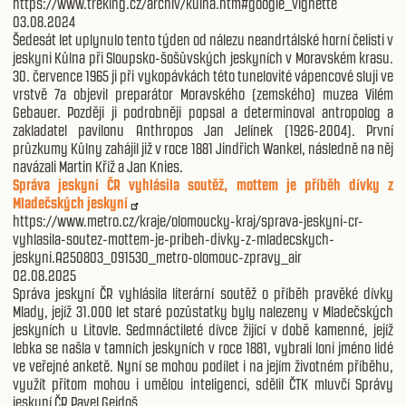
https://www.treking.cz/archiv/kulna.htm#google_vignette
03.08.2024
Šedesát let uplynulo tento týden od nálezu neandrtálské horní čelisti v
jeskyni Kůlna při Sloupsko-šošůvských jeskyních v Moravském krasu.
30. července 1965 ji při vykopávkách této tunelovité vápencové sluji ve
vrstvě 7a objevil preparátor Moravského (zemského) muzea Vilém
Gebauer. Později ji podrobněji popsal a determinoval antropolog a
zakladatel pavilonu Anthropos Jan Jelínek (1926-2004). První
průzkumy Kůlny zahájil již v roce 1881 Jindřich Wankel, následně na něj
navázali Martin Kříž a Jan Knies.
Správa jeskyní ČR vyhlásila soutěž, mottem je příběh dívky z
Mladečských jeskyní
https://www.metro.cz/kraje/olomoucky-kraj/sprava-jeskyni-cr-
vyhlasila-soutez-mottem-je-pribeh-divky-z-mladecskych-
jeskyni.A250803_091530_metro-olomouc-zpravy_air
02.08.2025
Správa jeskyní ČR vyhlásila literární soutěž o příběh pravěké dívky
Mlady, jejíž 31.000 let staré pozůstatky byly nalezeny v Mladečských
jeskyních u Litovle. Sedmnáctileté dívce žijící v době kamenné, jejíž
lebka se našla v tamních jeskyních v roce 1881, vybrali loni jméno lidé
ve veřejné anketě. Nyní se mohou podílet i na jejím životném příběhu,
využít přitom mohou i umělou inteligenci, sdělil ČTK mluvčí Správy
jeskyní ČR Pavel Gejdoš.