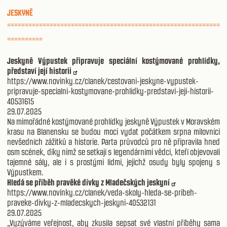
JESKYNĚ
============================================================
==========
Jeskyně Výpustek připravuje speciální kostýmované prohlídky,
představí její historii
https://www.novinky.cz/clanek/cestovani-jeskyne-vypustek-
pripravuje-specialni-kostymovane-prohlidky-predstavi-jeji-historii-
40531615
29.07.2025
Na mimořádné kostýmované prohlídky jeskyně Výpustek v Moravském
krasu na Blanensku se budou moci vydat počátkem srpna milovníci
nevšedních zážitků a historie. Parta průvodců pro ně připravila hned
osm scének, díky nimž se setkají s legendárními vědci, kteří objevovali
tajemné sály, ale i s prostými lidmi, jejichž osudy byly spojeny s
Výpustkem.
Hledá se příběh pravěké dívky z Mladečských jeskyní
https://www.novinky.cz/clanek/veda-skoly-hleda-se-pribeh-
praveke-divky-z-mladecskych-jeskyni-40532131
29.07.2025
„Vyzýváme veřejnost, aby zkusila sepsat své vlastní příběhy sama