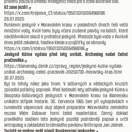
příběhu použil/a umělou inteligenci nebo jde o zcela autorské dílo.
Už zase jezdí!
https://x.com/Krejsova_CT/status/1950133150064968186
29.07.2025
Punkevní jeskyně v Moravském krasu v posledních dnech řeší vetší
množství vody. Kvůli tomu byly včera zrušené plavby na lodích, které
návštěvníkům slouží k prohlídce jeskyně. Přestože byla voda v Punkvě
dnes ještě zakalená, hladina klesla a projížďky se obnovily
https://x.com/i/status/1950133150064968186
Jeskyně Kůlna vydala před lety unikát. Archeolog našel čelist
pračlověka
https://blanensky.denik.cz/zpravy_region/jeskyne-kulna-vydala-
unikat-archeolog-celist-praclovek-20250730-moravsky-kras.html
30.07.2025
Byl to tehdy nález jako hrom. V odborných a vědeckých kruzích
způsobil pořádný poprask. Před šedesáti lety odhalila jeskyně Kůlna u
Sloupsko-šošůvských jeskyních v Moravském krasu na Blanensku
unikátní střípek historie. 30. července 1965 tam při vykopávkách v
tunelovité vápencové sluji objevil preparátor Moravského zemského
muzea Vilém Gebauer horní čelist neadertálce. Cenný doklad
pravěkého osídlení této jeskyně později podrobněji popsal a určil
antropolog a zakladatel brněnského pavilonu Anthropos Jan Jelínek.
Turisté se mohou opět plavit Punkevními jeskyněm