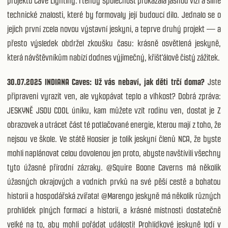
projektů Cave Lighting. I tehdy společnost prokázala jasnou vizi a silné
technické znalosti, které by formovaly její budoucí dílo. Jednalo se o
jejich první zcela novou výstavní jeskyni, a teprve druhý projekt — a
přesto výsledek obdržel zkoušku času: krásně osvětlená jeskyně,
která návštěvníkům nabízí dodnes výjimečný, křišťálově čistý zážitek.
30.07.2025 INDIANA Caves: Už vás nebaví, jak děti trčí doma?
Jste
připraveni vyrazit ven, ale vykopávat teplo a vlhkost? Dobrá zpráva:
JESKYNĚ JSOU COOL úniku, kam můžete vzít rodinu ven, dostat je Z
obrazovek a utrácet část té potlačované energie, kterou mají z toho, že
nejsou ve škole. Ve státě Hoosier je tolik jeskyní členů NCA, že byste
mohli naplánovat celou dovolenou jen proto, abyste navštívili všechny
tyto úžasné přírodní zázraky. @Squire Boone Caverns má několik
úžasných okrajových a vodních prvků na své pěší cestě a bohatou
historii a hospodářská zvířata! @Marengo jeskyně má několik různých
prohlídek plných formací a historií, a krásné místnosti dostatečně
velké na to, aby mohli pořádat události! Prohlídkové jeskyně lodí v