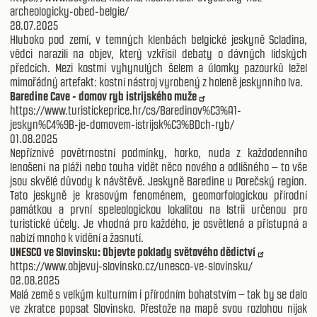
archeologicky-obed-belgie/
28.07.2025
Hluboko pod zemí, v temných klenbách belgické jeskyně Scladina,
vědci narazili na objev, který vzkřísil debaty o dávných lidských
předcích. Mezi kostmi vyhynulých šelem a úlomky pazourků ležel
mimořádný artefakt: kostní nástroj vyrobený z holeně jeskynního lva.
Baredine Cave - domov ryb istrijského muže
https://www.turistickeprice.hr/cs/Baredinov%C3%A1-
jeskyn%C4%9B-je-domovem-istrijsk%C3%BDch-ryb/
01.08.2025
Nepříznivé povětrnostní podmínky, horko, nuda z každodenního
lenošení na pláži nebo touha vidět něco nového a odlišného – to vše
jsou skvělé důvody k návštěvě. Jeskyně Baredine u Porečský region.
Tato jeskyně je krasovým fenoménem, ​​geomorfologickou přírodní
památkou a první speleologickou lokalitou na Istrii určenou pro
turistické účely. Je vhodná pro každého, je osvětlená a přístupná a
nabízí mnoho k vidění a žasnutí.
UNESCO ve Slovinsku: Objevte poklady světového dědictví
https://www.objevuj-slovinsko.cz/unesco-ve-slovinsku/
02.08.2025
Malá země s velkým kulturním i přírodním bohatstvím – tak by se dalo
ve zkratce popsat Slovinsko. Přestože na mapě svou rozlohou nijak