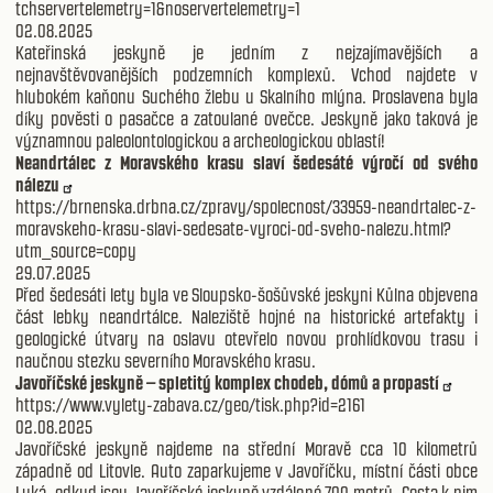
tchservertelemetry=1&noservertelemetry=1
02.08.2025
Kateřinská jeskyně je jedním z nejzajímavějších a
nejnavštěvovanějších podzemních komplexů. Vchod najdete v
hlubokém kaňonu Suchého žlebu u Skalního mlýna. Proslavena byla
díky pověsti o pasačce a zatoulané ovečce. Jeskyně jako taková je
významnou paleolontologickou a archeologickou oblastí!
Neandrtálec z Moravského krasu slaví šedesáté výročí od svého
nálezu
https://brnenska.drbna.cz/zpravy/spolecnost/33959-neandrtalec-z-
moravskeho-krasu-slavi-sedesate-vyroci-od-sveho-nalezu.html?
utm_source=copy
29.07.2025
Před šedesáti lety byla ve Sloupsko-šošůvské jeskyni Kůlna objevena
část lebky neandrtálce. Naleziště hojné na historické artefakty i
geologické útvary na oslavu otevřelo novou prohlídkovou trasu i
naučnou stezku severního Moravského krasu.
Javoříčské jeskyně – spletitý komplex chodeb, dómů a propastí
https://www.vylety-zabava.cz/geo/tisk.php?id=2161
02.08.2025
Javoříčské jeskyně najdeme na střední Moravě cca 10 kilometrů
západně od Litovle. Auto zaparkujeme v Javoříčku, místní části obce