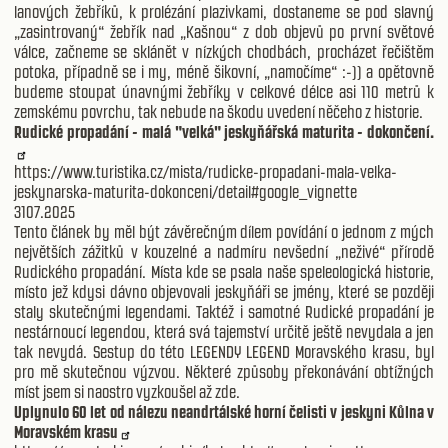
lanových žebříků, k prolézání plazivkami, dostaneme se pod slavný
„zasintrovaný“ žebřík nad „Kašnou“ z dob objevů po první světové
válce, začneme se sklánět v nízkých chodbách, procházet řečištěm
potoka, případně se i my, méně šikovní, „namočíme“ :-)) a opětovně
budeme stoupat únavnými žebříky v celkové délce asi 110 metrů k
zemskému povrchu, tak nebude na škodu uvedení něčeho z historie.
Rudické propadání - malá "velká" jeskyňářská maturita - dokončení.
https://www.turistika.cz/mista/rudicke-propadani-mala-velka-
jeskynarska-maturita-dokonceni/detail#google_vignette
3107.2025
Tento článek by měl být závěrečným dílem povídání o jednom z mých
největších zážitků v kouzelné a nadmíru nevšední „neživé“ přírodě
Rudického propadání. Místa kde se psala naše speleologická historie,
místo jež kdysi dávno objevovali jeskyňáři se jmény, které se později
staly skutečnými legendami. Taktéž i samotné Rudické propadání je
nestárnoucí legendou, která svá tajemství určitě ještě nevydala a jen
tak nevydá. Sestup do této LEGENDY LEGEND Moravského krasu, byl
pro mě skutečnou výzvou. Některé způsoby překonávání obtížných
míst jsem si naostro vyzkoušel až zde.
Uplynulo 60 let od nálezu neandrtálské horní čelisti v jeskyni Kůlna v
Moravském krasu