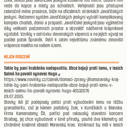
Luká, odkud jsou Javoříčské jeskyně vzdálené 700 metrů. Cesta k nim
vede do kopce a místy po schodech. Veřejnosti jsou přístupné
celoročně mimo prosince, blíže na oficiálních stránkách Javoříčských
jeskyní. Podzemní systém Javoříčských jeskyní vytváří komplikovaný
komplex chodeb, dómů a propastí. Javoříčské jeskyně jsou výjimečné
díky velikosti podzemních prostor a obzvlášť nádherné krápníkové
výzdobě. Vznikly v ostrůvku devonských vápenců a na jejich vývoji se
podílel potok Špraněk. Patří k zatím největšímu známému zimovišti
vrápence malého na našem území.
NEJEN PODZEMÍ
==========================================================
Tohle by paní hraběnka nedopustila. Obce bojují proti lomu, v lesích
Salmů ho povolil synovec Hugo
https://www.novinky.cz/clanek/domaci-zpravy-jihomoravsky-kraj-
tohle-by-pani-hrabenka-nedopustila-obce-bojuji-proti-lomu-v-
lesich-salmu-ho-povolil-synovec-hugo-40532076
29.07.2025
Stovky lidí již podepsaly petici proti vybudování lomu na těžbu
granodioritu, což je kámen podobný žule, v Kuničkách u Blanska.
Firma Kamenolomy ČR, patřící pod rakouský stavební koncern
Strabag, jej chce vybudovat v lůně přírody, pouhé dva kilometry od
chráněné krajinné oblasti Moravský kras. Vzniknout by měl v lesích