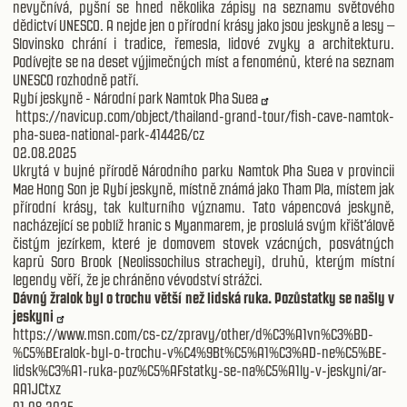
nevyčnívá, pyšní se hned několika zápisy na seznamu světového
dědictví UNESCO. A nejde jen o přírodní krásy jako jsou jeskyně a lesy –
Slovinsko chrání i tradice, řemesla, lidové zvyky a architekturu.
Podívejte se na deset výjimečných míst a fenoménů, které na seznam
UNESCO rozhodně patří.
Rybí jeskyně - Národní park Namtok Pha Suea
https://navicup.com/object/thailand-grand-tour/fish-cave-namtok-
pha-suea-national-park-414426/cz
02.08.2025
Ukrytá v bujné přírodě Národního parku Namtok Pha Suea v provincii
Mae Hong Son je Rybí jeskyně, místně známá jako Tham Pla, místem jak
přírodní krásy, tak kulturního významu. Tato vápencová jeskyně,
nacházející se poblíž hranic s Myanmarem, je proslulá svým křišťálově
čistým jezírkem, které je domovem stovek vzácných, posvátných
kaprů Soro Brook (Neolissochilus stracheyi), druhů, kterým místní
legendy věří, že je chráněno vévodství strážci.
Dávný žralok byl o trochu větší než lidská ruka. Pozůstatky se našly v
jeskyni
https://www.msn.com/cs-cz/zpravy/other/d%C3%A1vn%C3%BD-
%C5%BEralok-byl-o-trochu-v%C4%9Bt%C5%A1%C3%AD-ne%C5%BE-
lidsk%C3%A1-ruka-poz%C5%AFstatky-se-na%C5%A1ly-v-jeskyni/ar-
AA1JCtxz