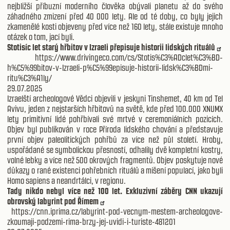
nejbližší příbuzní moderního člověka obývali planetu až do svého
záhadného zmizení před 40 000 lety. Ale od té doby, co byly jejich
zkamenělé kosti objeveny před více než 160 lety, stále existuje mnoho
otázek o tom, jací byli.
Stotisíc let starý hřbitov v Izraeli přepisuje historii lidských rituálů
https://www.drivingeco.com/cs/Stotis%C3%ADclet%C3%BD-
h%C5%99bitov-v-Izraeli-p%C5%99episuje-historii-lidsk%C3%BDmi-
ritu%C3%A1ly/
29.07.2025
Izraelští archeologové Vědci objevili v jeskyni Tinshemet, 40 km od Tel
Avivu, jeden z nejstarších hřbitovů na světě, kde před 100.000 XNUMX
lety primitivní lidé pohřbívali své mrtvé v ceremoniálních pozicích.
Objev byl publikován v roce Příroda lidského chování a představuje
první objev paleolitických pohřbů za více než půl století. Hroby,
uspořádané se symbolickou přesností, odhalily dvě kompletní kostry,
volné lebky a více než 500 okrových fragmentů. Objev poskytuje nové
důkazy o rané existenci pohřebních rituálů a míšení populací, jako byli
Homo sapiens a neandrtálci, v regionu.
Tady nikdo nebyl více než 100 let. Exkluzivní záběry CNN ukazují
obrovský labyrint pod Římem
https://cnn.iprima.cz/labyrint-pod-vecnym-mestem-archeologove-
zkoumaji-podzemi-rima-brzy-jej-uvidi-i-turiste-481201