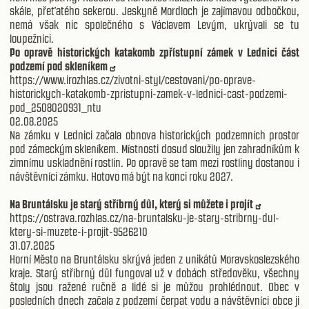
skále, přeťatého sekerou. Jeskyně Mordloch je zajímavou odbočkou,
nemá však nic společného s Václavem Levým, ukrývali se tu
loupežníci.
Po opravě historických katakomb zpřístupní zámek v Lednici část
podzemí pod skleníkem
https://www.irozhlas.cz/zivotni-styl/cestovani/po-oprave-
historickych-katakomb-zpristupni-zamek-v-lednici-cast-podzemi-
pod_2508020931_ntu
02.08.2025
Na zámku v Lednici začala obnova historických podzemních prostor
pod zámeckým skleníkem. Místnosti dosud sloužily jen zahradníkům k
zimnímu uskladnění rostlin. Po opravě se tam mezi rostliny dostanou i
návštěvníci zámku. Hotovo má být na konci roku 2027.
Na Bruntálsku je starý stříbrný důl, který si můžete i projít
https://ostrava.rozhlas.cz/na-bruntalsku-je-stary-stribrny-dul-
ktery-si-muzete-i-projit-9526210
31.07.2025
Horní Město na Bruntálsku skrývá jeden z unikátů Moravskoslezského
kraje. Starý stříbrný důl fungoval už v dobách středověku, všechny
štoly jsou ražené ručně a lidé si je můžou prohlédnout. Obec v
posledních dnech začala z podzemí čerpat vodu a návštěvníci obce ji