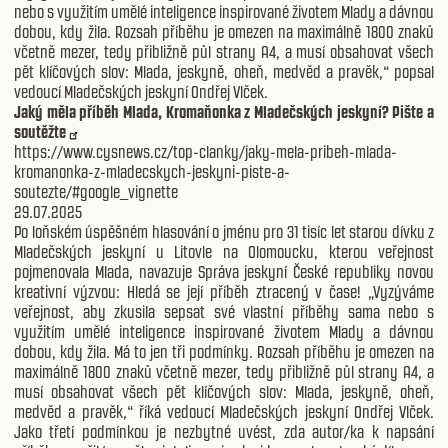
nebo s využitím umělé inteligence inspirované životem Mlady a dávnou
dobou, kdy žila. Rozsah příběhu je omezen na maximálně 1800 znaků
včetně mezer, tedy přibližně půl strany A4, a musí obsahovat všech
pět klíčových slov: Mlada, jeskyně, oheň, medvěd a pravěk,“ popsal
vedoucí Mladečských jeskyní Ondřej Vlček.
Jaký měla příběh Mlada, Kromaňonka z Mladečských jeskyní? Pište a
soutěžte
https://www.cysnews.cz/top-clanky/jaky-mela-pribeh-mlada-
kromanonka-z-mladecskych-jeskyni-piste-a-
soutezte/#google_vignette
29.07.2025
Po loňském úspěšném hlasování o jménu pro 31 tisíc let starou dívku z
Mladečských jeskyní u Litovle na Olomoucku, kterou veřejnost
pojmenovala Mlada, navazuje Správa jeskyní České republiky novou
kreativní výzvou: Hledá se její příběh ztracený v čase! „Vyzýváme
veřejnost, aby zkusila sepsat své vlastní příběhy sama nebo s
využitím umělé inteligence inspirované životem Mlady a dávnou
dobou, kdy žila. Má to jen tři podmínky. Rozsah příběhu je omezen na
maximálně 1800 znaků včetně mezer, tedy přibližně půl strany A4, a
musí obsahovat všech pět klíčových slov: Mlada, jeskyně, oheň,
medvěd a pravěk,“ říká vedoucí Mladečských jeskyní Ondřej Vlček.
Jako třetí podmínkou je nezbytné uvést, zda autor/ka k napsání