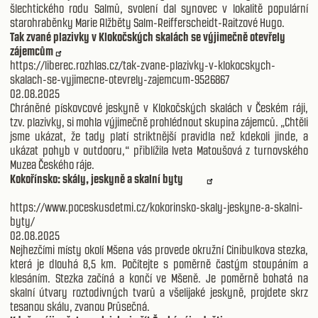
šlechtického rodu Salmů, svolení dal synovec v lokalitě populární
starohraběnky Marie Alžběty Salm-Reifferscheidt-Raitzové Hugo.
Tak zvané plazivky v Klokočských skalách se výjimečně otevřely
zájemcům
https://liberec.rozhlas.cz/tak-zvane-plazivky-v-klokocskych-
skalach-se-vyjimecne-otevrely-zajemcum-9526867
02.08.2025
Chráněné pískovcové jeskyně v Klokočských skalách v Českém ráji,
tzv. plazivky, si mohla výjimečně prohlédnout skupina zájemců. „Chtěli
jsme ukázat, že tady platí striktnější pravidla než kdekoli jinde, a
ukázat pohyb v outdooru,“ přiblížila Iveta Matoušová z turnovského
Muzea Českého ráje.
Kokořínsko: skály, jeskyně a skalní byty
https://www.poceskusdetmi.cz/kokorinsko-skaly-jeskyne-a-skalni-
byty/
02.08.2025
Nejhezčími místy okolí Mšena vás provede okružní Cinibulkova stezka,
která je dlouhá 8,5 km. Počítejte s poměrně častým stoupáním a
klesáním. Stezka začíná a končí ve Mšeně. Je poměrně bohatá na
skalní útvary roztodivných tvarů a všelijaké jeskyně, projdete skrz
tesanou skálu, zvanou Průsečná.