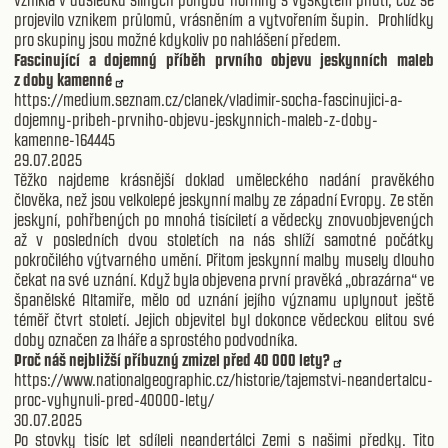
vznikla v důsledku silných pohybů horniny s výskytem pnutí, což se
projevilo vznikem průlomů, vrásněním a vytvořením šupin. Prohlídky
pro skupiny jsou možné kdykoliv po nahlášení předem.
Fascinující a dojemný příběh prvního objevu jeskynních maleb
z doby kamenné
https://medium.seznam.cz/clanek/vladimir-socha-fascinujici-a-
dojemny-pribeh-prvniho-objevu-jeskynnich-maleb-z-doby-
kamenne-164445
29.07.2025
Těžko najdeme krásnější doklad uměleckého nadání pravěkého
člověka, než jsou velkolepé jeskynní malby ze západní Evropy. Ze stěn
jeskyní, pohřbených po mnohá tisíciletí a vědecky znovuobjevených
až v posledních dvou stoletích na nás shlíží samotné počátky
pokročilého výtvarného umění. Přitom jeskynní malby musely dlouho
čekat na své uznání. Když byla objevena první pravěká „obrazárna“ ve
španělské Altamiře, mělo od uznání jejího významu uplynout ještě
téměř čtvrt století. Jejich objevitel byl dokonce vědeckou elitou své
doby označen za lháře a sprostého podvodníka.
Proč náš nejbližší příbuzný zmizel před 40 000 lety?
https://www.nationalgeographic.cz/historie/tajemstvi-neandertalcu-
proc-vyhynuli-pred-40000-lety/
30.07.2025
Po stovky tisíc let sdíleli neandertálci Zemi s našimi předky. Tito