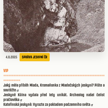
4.8.2025
SPRÁVA JESKYNÍ ČR
VIP
============================================================
==========
Jaký měla příběh Mlada, Kromaňonka z Mladečských jeskyní? Pište a
soutěžte
Jeskyně Kůlna vydala před lety unikát. Archeolog našel čelist
pračlověka
Kateřinská jeskyně: Vyrazte za pokladem podzemního světa