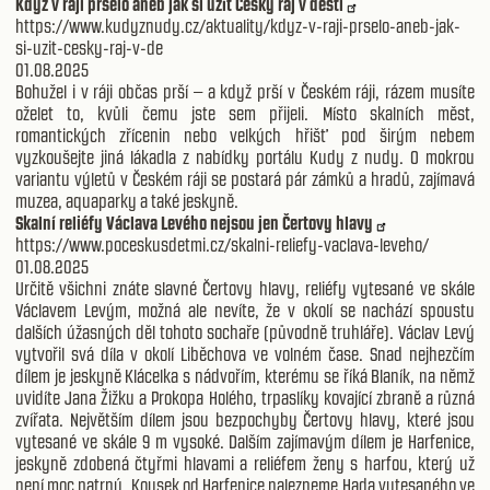
Když v ráji pršelo aneb jak si užít Český ráj v dešti
https://www.kudyznudy.cz/aktuality/kdyz-v-raji-prselo-aneb-jak-
si-uzit-cesky-raj-v-de
01.08.2025
Bohužel i v ráji občas prší – a když prší v Českém ráji, rázem musíte
oželet to, kvůli čemu jste sem přijeli. Místo skalních měst,
romantických zřícenin nebo velkých hřišť pod širým nebem
vyzkoušejte jiná lákadla z nabídky portálu Kudy z nudy. O mokrou
variantu výletů v Českém ráji se postará pár zámků a hradů, zajímavá
muzea, aquaparky a také jeskyně.
Skalní reliéfy Václava Levého nejsou jen Čertovy hlavy
https://www.poceskusdetmi.cz/skalni-reliefy-vaclava-leveho/
01.08.2025
Určitě všichni znáte slavné Čertovy hlavy, reliéfy vytesané ve skále
Václavem Levým, možná ale nevíte, že v okolí se nachází spoustu
dalších úžasných děl tohoto sochaře (původně truhláře). Václav Levý
vytvořil svá díla v okolí Liběchova ve volném čase. Snad nejhezčím
dílem je jeskyně Klácelka s nádvořím, kterému se říká Blaník, na němž
uvidíte Jana Žižku a Prokopa Holého, trpaslíky kovající zbraně a různá
zvířata. Největším dílem jsou bezpochyby Čertovy hlavy, které jsou
vytesané ve skále 9 m vysoké. Dalším zajímavým dílem je Harfenice,
jeskyně zdobená čtyřmi hlavami a reliéfem ženy s harfou, který už
není moc patrný. Kousek od Harfenice nalezneme Hada vytesaného ve