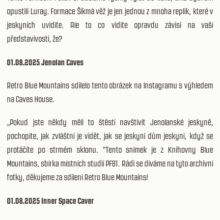
opustili Luray. Formace Šikmá věž je jen jednou z mnoha replik, které v
jeskyních uvidíte. Ale to co vidíte opravdu závisí na vaší
představivosti, že?
01.08.2025 Jenolan Caves
Retro Blue Mountains sdílelo tento obrázek na Instagramu s výhledem
na Caves House.
„Pokud jste někdy měli to štěstí navštívit Jenolanské jeskyně,
pochopíte, jak zvláštní je vidět, jak se jeskyní dům jeskyní, když se
protáčíte po strmém sklonu. "Tento snímek je z Knihovny Blue
Mountains, sbírka místních studií PF81. Rádi se díváme na tyto archivní
fotky, děkujeme za sdílení Retro Blue Mountains!
01.08.2025 Inner Space Caver