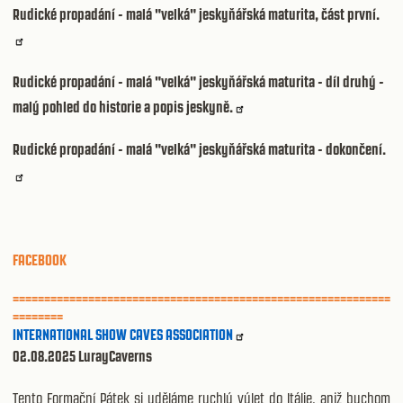
Rudické propadání - malá "velká" jeskyňářská maturita, část první.
Rudické propadání - malá "velká" jeskyňářská maturita - díl druhý -
malý pohled do historie a popis jeskyně.
Rudické propadání - malá "velká" jeskyňářská maturita - dokončení.
FACEBOOK
============================================================
========
INTERNATIONAL SHOW CAVES ASSOCIATION
02.08.2025 LurayCaverns
Tento Formační Pátek si uděláme rychlý výlet do Itálie, aniž bychom