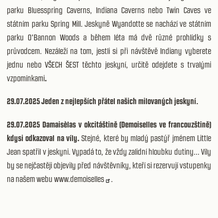
parku Bluesspring Caverns, Indiana Caverns nebo Twin Caves ve
státním parku Spring Mill. Jeskyně Wyandotte se nachází ve státním
parku O'Bannon Woods a během léta má dvě různé prohlídky s
průvodcem. Nezáleží na tom, jestli si při návštěvě Indiany vyberete
jednu nebo VŠECH ŠEST těchto jeskyní, určitě odejdete s trvalými
vzpomínkami
.
29.07.2025 Jeden z nejlepších přátel našich milovaných jeskyní
.
29.07.2025 Damaisèlas v okcitáštině (Demoiselles ve francouzštině)
kdysi odkazoval na víly.
Stejné, které by mladý pastýř jménem Little
Jean spatřil v jeskyni. Vypadá to, že vždy zalidní hloubku dutiny... Víly
by se nejčastěji objevily před návštěvníky, kteří si rezervují vstupenky
na našem webu
www.demoiselles
.