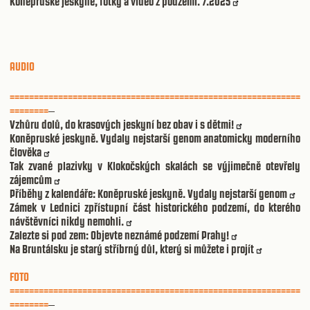
Koněpruské jeskyně, fotky a video z podzemí. 7.2025
AUDIO
============================================================
========
Vzhůru dolů, do krasových jeskyní bez obav i s dětmi!
Koněpruské jeskyně. Vydaly nejstarší genom anatomicky moderního
člověka
Tak zvané plazivky v Klokočských skalách se výjimečně otevřely
zájemcům
Příběhy z kalendáře: Koněpruské jeskyně. Vydaly nejstarší genom
Zámek v Lednici zpřístupní část historického podzemí, do kterého
návštěvníci nikdy nemohli.
Zalezte si pod zem: Objevte neznámé podzemí Prahy!
Na Bruntálsku je starý stříbrný důl, který si můžete i projít
FOTO
============================================================
========