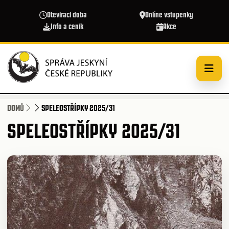
Přejít k hlavnímu obsahu
Otevírací doba
Online vstupenky
Info a ceník
Akce
DOMŮ
SPELEOSTŘÍPKY 2025/31
SPELEOSTŘÍPKY 2025/31