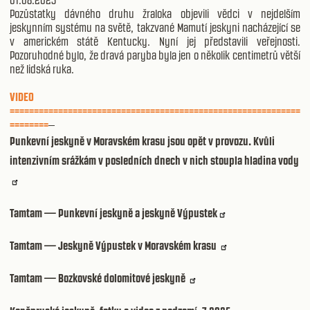
01.08.2025
Pozůstatky dávného druhu žraloka objevili vědci v nejdelším
jeskynním systému na světě, takzvané Mamutí jeskyni nacházející se
v americkém státě Kentucky. Nyní jej představili veřejnosti.
Pozoruhodné bylo, že dravá paryba byla jen o několik centimetrů větší
než lidská ruka.
VIDEO
============================================================
========
Punkevní jeskyně v Moravském krasu jsou opět v provozu. Kvůli
intenzivním srážkám v posledních dnech v nich stoupla hladina vody
Tamtam — Punkevní jeskyně a jeskyně Výpustek
Tamtam — Jeskyně Výpustek v Moravském krasu
Tamtam — Bozkovské dolomitové jeskyně