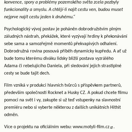
konvence, spory a problémy pozemského světa zcela pozbyly
funkcionality a smyslu. A chtějí-li najít cestu ven, budou muset
nejprve najít cestu jeden k druhému.“
Psychologický vývoj postav je poháněn dobrodružstvím plným
záludných nástrah, překážek, které vyzývají hrdiny k překonávání
sebe sama a samozřejmě momentů překvapivých odhalení.
Dobrodružná rovina posouvá příběh dynamicky kupředu. A ať už
bude tomu kterému diváku lidsky bližší postava vyzrálého
Adama či rebelujícího Daniela, při sledování jejich strastiplné
cesty se bude tajit dech.
Film vzniká v produkci hlavních tvůrců s příspěvkem partnerů,
především společností Rocknet a Husky CZ. A pokud chcete filmu
pomoci na svět i vy, zakupte si už teď vstupenky na slavnostní
premiéru nebo si vyberte některou z dalších unikátních Hithit
odměn.
Více o projektu na oficiálním webu:
www.motyli-film.cz
.