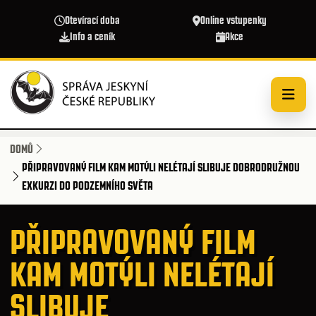
Přejít k hlavnímu obsahu
Otevírací doba
Online vstupenky
Info a ceník
Akce
DOMŮ
PŘIPRAVOVANÝ FILM KAM MOTÝLI NELÉTAJÍ SLIBUJE DOBRODRUŽNOU
EXKURZI DO PODZEMNÍHO SVĚTA
PŘIPRAVOVANÝ FILM
KAM MOTÝLI NELÉTAJÍ
SLIBUJE