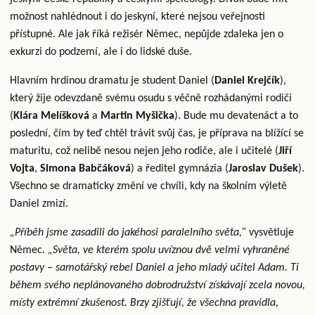
možnost nahlédnout i do jeskyní, které nejsou veřejnosti
přístupné. Ale jak říká režisér Němec, nepůjde zdaleka jen o
exkurzi do podzemí, ale i do lidské duše.
Hlavním hrdinou dramatu je student Daniel (
Daniel Krejčík
),
který žije odevzdaně svému osudu s věčně rozhádanými rodiči
(
Klára Melíšková
a
Martin Myšička
). Bude mu devatenáct a to
poslední, čím by teď chtěl trávit svůj čas, je příprava na blížící se
maturitu, což nelibě nesou nejen jeho rodiče, ale i učitelé (
Jiří
Vojta
,
Simona Babčáková
) a ředitel gymnázia (
Jaroslav Dušek
).
Všechno se dramaticky změní ve chvíli, kdy na školním výletě
Daniel zmizí.
„Příběh jsme zasadili do jakéhosi paralelního světa,“
vysvětluje
Němec.
„Světa, ve kterém spolu uvíznou dvě velmi vyhraněné
postavy – samotářský rebel Daniel a jeho mladý učitel Adam. Ti
během svého neplánovaného dobrodružství získávají zcela novou,
místy extrémní zkušenost. Brzy zjišťují, že všechna pravidla,