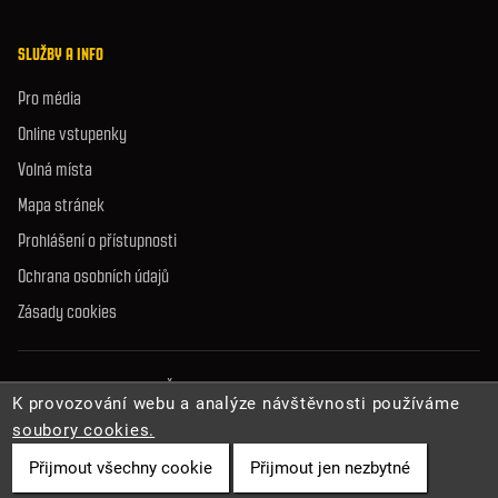
SLUŽBY A INFO
Pro média
Online vstupenky
Volná místa
Mapa stránek
Prohlášení o přístupnosti
Ochrana osobních údajů
Zásady cookies
© 2026 Správa jeskyní České republiky. Všechna práva vyhrazena.
K provozování webu a analýze návštěvnosti používáme
soubory cookies.
Přijmout všechny cookie
Přijmout jen nezbytné
Cookies