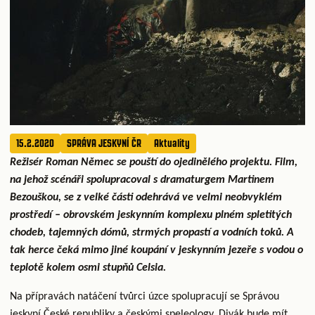
15.2.2020
SPRÁVA JESKYNÍ ČR
Aktuality
Režisér Roman Němec se pouští do ojedinělého projektu. Film,
na jehož scénáři spolupracoval s dramaturgem Martinem
Bezouškou, se z velké části odehrává ve velmi neobvyklém
prostředí – obrovském jeskynním komplexu plném spletitých
chodeb, tajemných dómů, strmých propastí a vodních toků. A
tak herce čeká mimo jiné koupání v jeskynním jezeře s vodou o
teplotě kolem osmi stupňů Celsia.
Na přípravách natáčení tvůrci úzce spolupracují se Správou
jeskyní České republiky a českými speleology. Divák bude mít