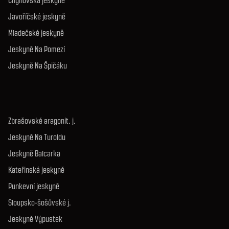
Chýnovská jeskyně
Javoříčské jeskyně
Mladečské jeskyně
Jeskyně Na Pomezí
Jeskyně Na Špičáku
Zbrašovské aragonit. j.
Jeskyně Na Turoldu
Jeskyně Balcarka
Kateřinská jeskyně
Punkevní jeskyně
Sloupsko-šošůvské j.
Jeskyně Výpustek