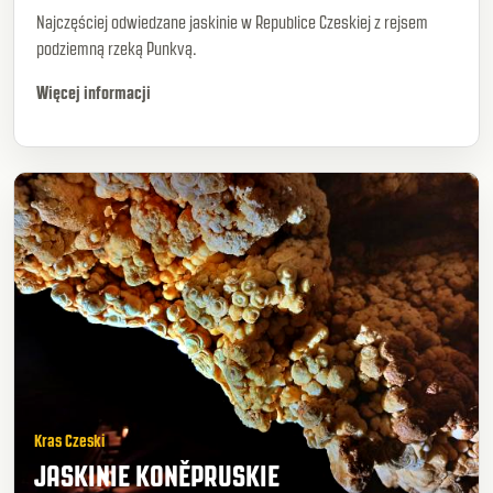
Najczęściej odwiedzane jaskinie w Republice Czeskiej z rejsem
podziemną rzeką Punkvą.
Więcej informacji
Kras Czeski
JASKINIE KONĚPRUSKIE