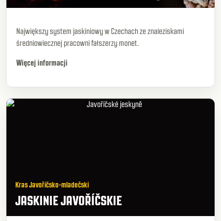
Największy system jaskiniowy w Czechach ze znaleziskami
średniowiecznej pracowni fałszerzy monet.
Więcej informacji
Kras Javoříčsko-mladečski
JASKINIE JAVOŘÍČSKIE