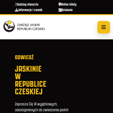
Przejdź do treści
Godziny otwarcia
Online bilety
Informacje i cennik
Działanie
ODWIEDŹ
JASKINIE
W
REPUBLICE
CZESKIEJ
Zaprasza Cię 14 wyjątkowych,
udostępnionych do zwiedzania jaskiń