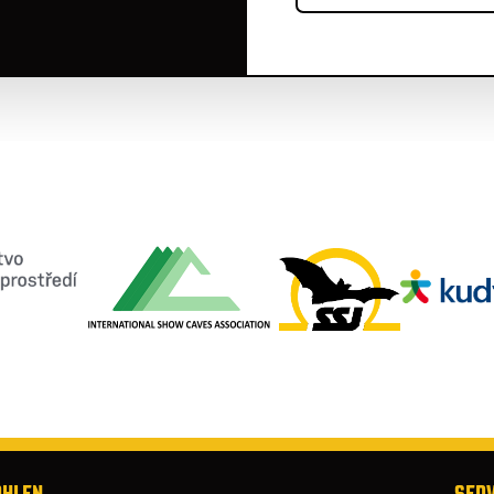
ÖHLEN
SERV