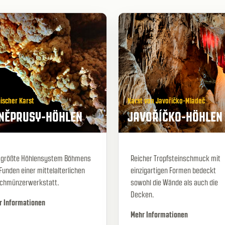
ischer Karst
Karst von Javoříčko-Mladeč
NĚPRUSY-HÖHLEN
JAVOŘÍČKO-HÖHLEN
 größte Höhlensystem Böhmens
Reicher Tropfsteinschmuck mit
Funden einer mittelalterlichen
einzigartigen Formen bedeckt
schmünzerwerkstatt.
sowohl die Wände als auch die
Decken.
r Informationen
Mehr Informationen