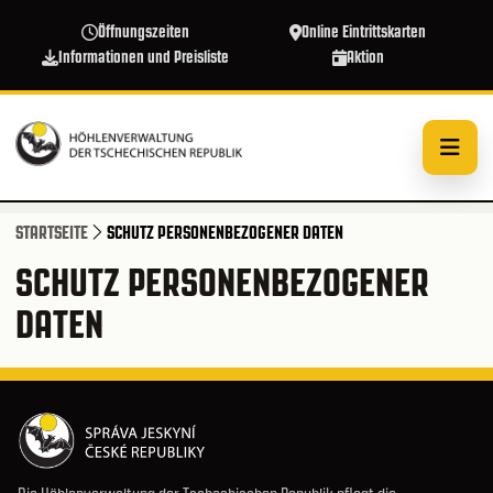
Direkt zum Inhalt
Öffnungszeiten
Online Eintrittskarten
Informationen und Preisliste
Aktion
STARTSEITE
SCHUTZ PERSONENBEZOGENER DATEN
SCHUTZ PERSONENBEZOGENER
DATEN