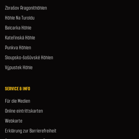
Zbrašov Aragonithöhlen
Höhle Na Turoldu
Balcarka Höhle
Kateřinská Höhle
Punkva Höhlen
Sloupsko-šošůvské Höhlen
Výpustek Höhle
SERVICE & INFO
Für die Medien
Online eintrittskarten
Webkarte
Erklärung zur Barrierefreiheit