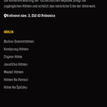
Die Höhlenverwaltung der Tschechischen Republik pflegt die
zugänglichen Höhlen und schützt das natürliche Erbe der Unterwelt.
Květnové nám. 3, 252 43 Průhonice
HÖHLEN
Bozkov Dolomithöhlen
Koněprusy Höhlen
Chýnov Höhle
Javoříčko Höhlen
Mladeč Höhlen
Höhlen Na Pomezí
Höhle Na Špičáku