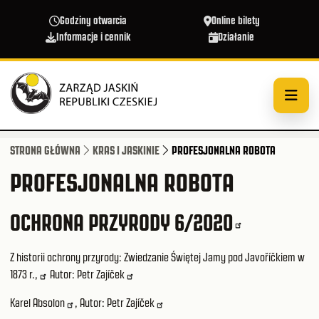
Przejdź do treści
Godziny otwarcia
Online bilety
Informacje i cennik
Działanie
STRONA GŁÓWNA
KRAS I JASKINIE
PROFESJONALNA ROBOTA
PROFESJONALNA ROBOTA
OCHRONA PRZYRODY 6/2020
Z historii ochrony przyrody:
Zwiedzanie Świętej Jamy pod Javoříčkiem w
1873 r.,
Autor:
Petr Zajíček
Karel Absolon
, Autor:
Petr Zajíček