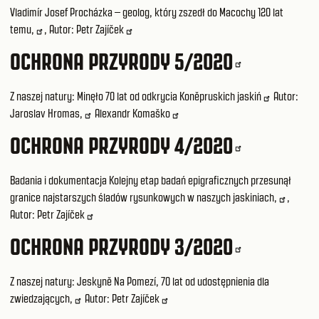
Vladimír Josef Procházka – geolog, który zszedł do Macochy 120 lat
temu,
, Autor:
Petr Zajíček
OCHRONA PRZYRODY 5/2020
Z naszej natury:
Minęło 70 lat od odkrycia Koněpruskich jaskiń
Autor:
Jaroslav Hromas,
Alexandr Komaško
OCHRONA PRZYRODY 4/2020
Badania i dokumentacja
Kolejny etap badań epigraficznych przesunął
granice najstarszych śladów rysunkowych w naszych jaskiniach,
,
Autor:
Petr Zajíček
OCHRONA PRZYRODY 3/2020
Z naszej natury:
Jeskyně Na Pomezí, 70 lat od udostępnienia dla
zwiedzających,
Autor:
Petr Zajíček