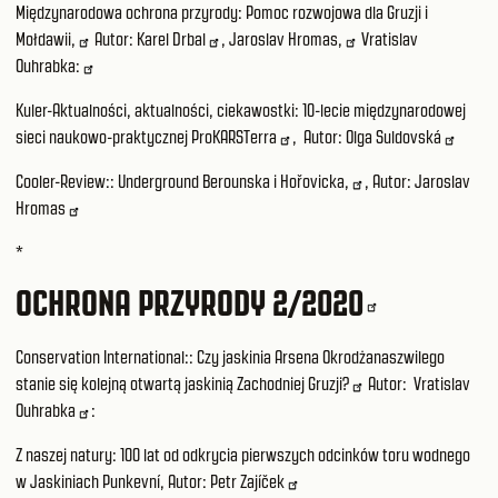
Międzynarodowa ochrona przyrody:
Pomoc rozwojowa dla Gruzji i
Mołdawii,
Autor:
Karel Drbal
,
Jaroslav Hromas,
Vratislav
Ouhrabka:
Kuler-Aktualności, aktualności, ciekawostki:
10-lecie międzynarodowej
sieci naukowo-praktycznej ProKARSTerra
, Autor:
Olga Suldovská
Cooler-Review::
Underground Berounska i Hořovicka,
, Autor:
Jaroslav
Hromas
*
OCHRONA PRZYRODY 2/2020
Conservation International::
Czy jaskinia Arsena Okrodżanaszwilego
stanie się kolejną otwartą jaskinią Zachodniej Gruzji?
Autor:
Vratislav
Ouhrabka
:
Z naszej natury: 100 lat od odkrycia pierwszych odcinków toru wodnego
w Jaskiniach Punkevní, Autor:
Petr Zajíček