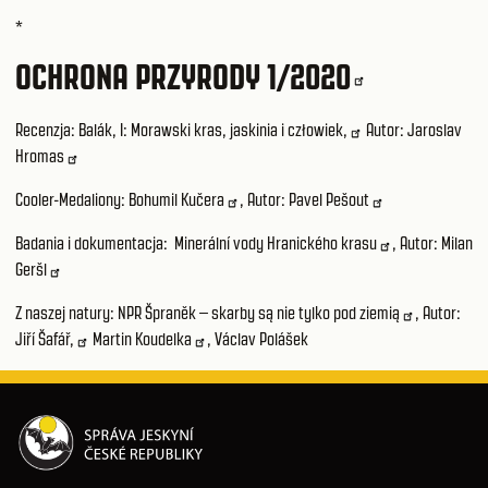
*
OCHRONA PRZYRODY 1/2020
Recenzja:
Balák, I: Morawski kras, jaskinia i człowiek,
Autor:
Jaroslav
Hromas
Cooler-Medaliony:
Bohumil Kučera
, Autor:
Pavel Pešout
Badania i dokumentacja:
Minerální vody Hranického krasu
, Autor:
Milan
Geršl
Z naszej natury:
NPR Špraněk – skarby są nie tylko pod ziemią
, Autor:
Jiří Šafář,
Martin Koudelka
,
Václav Polášek